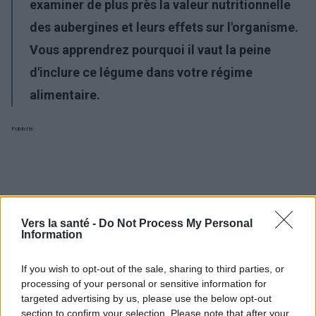
examiner de plus près la valeur nutritionnelle
des aubergines et leurs effets sur l'organisme.
Vous apprendrez pourquoi il vaut la peine
d'inclure ce légume dans votre régime
alimentaire.
Publicité:
Vers la santé -
Do Not Process My Personal
Information
If you wish to opt-out of the sale, sharing to third parties, or
processing of your personal or sensitive information for
targeted advertising by us, please use the below opt-out
section to confirm your selection. Please note that after your