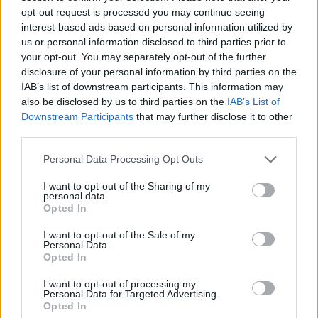
opt-out request is processed you may continue seeing
interest-based ads based on personal information utilized by
us or personal information disclosed to third parties prior to
your opt-out. You may separately opt-out of the further
disclosure of your personal information by third parties on the
Utile? Partagez-le sur Facebook!
IAB’s list of downstream participants. This information may
also be disclosed by us to third parties on the
IAB’s List of
Downstream Participants
that may further disclose it to other
Vous voulez rester informé ? Suivez-
G
o
o
g
l
e
third parties.
nous sur
News
Please note that this website/app uses one or more Google
Personal Data Processing Opt Outs
services and may gather and store information including but
EN RAPPORT
not limited to your visit or usage behaviour. You may click to
I want to opt-out of the Sharing of my
personal data.
Sujets
Antioxidants
Aubergine
grant or deny consent to Google and its third-party tags to
Opted In
use your data for below specified purposes in below Google
Avantages pour la santé
Contrôle du poids
Digestion
consent section.
I want to opt-out of the Sale of my
Personal Data.
Faible en calories
Fibre
Minéraux
Santé cardiaque
Opted In
Santé de la peau
Valeurs nutritionnelles
Vitamines
I want to opt-out of processing my
Personal Data for Targeted Advertising.
Opted In
Voir aussi en
english
deutsch
español
polskim