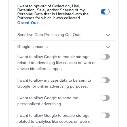
I want to opt-out of Collection, Use,
Retention, Sale, and/or Sharing of my
Personal Data that Is Unrelated with the
Purposes for which it was collected.
Le contenu et les documents de ce site Web sont éducatifs et
Opted Out
informatifs. L'éditeur et les éditeurs du site ne sont pas
responsables des effets de leur utilisation. Avant d'utiliser les
Sensitive Data Processing Opt Outs
conseils et astuces contenus dans le site, vous devez
absolument consulter votre médecin.
Google consents
I want to allow Google to enable storage
Publicité:
related to advertising like cookies on web or
device identifiers in apps.
I want to allow my user data to be sent to
Google for online advertising purposes.
I want to allow Google to send me
personalized advertising.
I want to allow Google to enable storage
related to analytics like cookies on web or