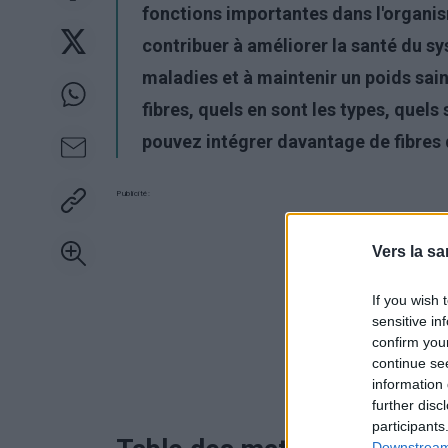
fonctions importantes dans l'organis
contribuer à améliorer la santé du s
maladies et à maintenir un poids sain
fibres, quels en sont les types, quel
pouvez intégrer davantage de fibres 
Publicité:
Vers la sa
If you wish 
sensitive in
confirm you
continue se
information 
further disc
participants
Downstream 