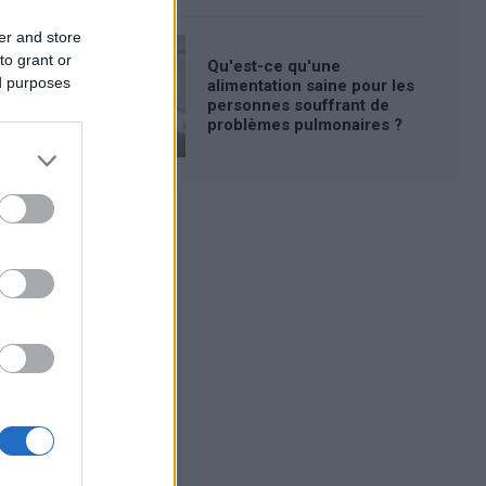
er and store
to grant or
Qu'est-ce qu'une
ed purposes
alimentation saine pour les
personnes souffrant de
problèmes pulmonaires ?
Publicité: