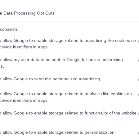
ve Data Processing Opt Outs
mentaires, sont les parties non absorbables des
consents
f pratiquement sans modification. Bien qu'elles ne
o allow Google to enable storage related to advertising like cookies on
e digestif humain, les fibres jouent un rôle clé dans
evice identifiers in apps.
s principaux de fibres : les fibres solubles et les fibres
o allow my user data to be sent to Google for online advertising
s.
to allow Google to send me personalized advertising.
o allow Google to enable storage related to analytics like cookies on
types principaux :
evice identifiers in apps.
 dans l'eau pour former une substance gélatineuse.
o allow Google to enable storage related to functionality of the website
l et à réguler le taux de sucre dans le sang. On les
 légumineuses et les produits à base de céréales
o allow Google to enable storage related to personalization.