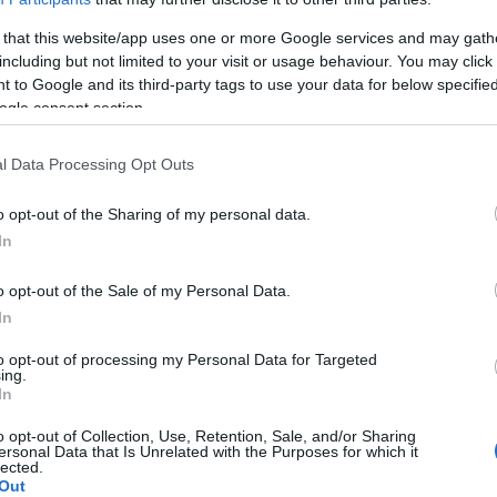
 that this website/app uses one or more Google services and may gath
including but not limited to your visit or usage behaviour. You may click 
 to Google and its third-party tags to use your data for below specifi
ogle consent section.
e en fibres
l Data Processing Opt Outs
ibres
o opt-out of the Sharing of my personal data.
In
o opt-out of the Sale of my Personal Data.
In
to opt-out of processing my Personal Data for Targeted
ing.
In
s
o opt-out of Collection, Use, Retention, Sale, and/or Sharing
ersonal Data that Is Unrelated with the Purposes for which it
lected.
Out