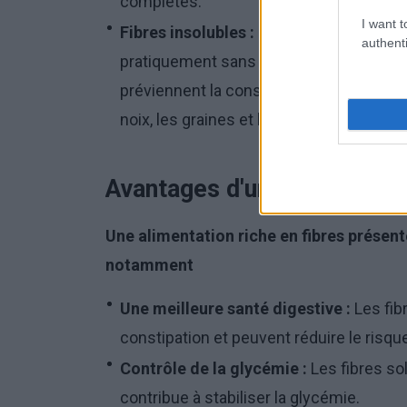
complètes.
I want t
Fibres insolubles :
elles ne
se dissolven
authenti
pratiquement sans modification. Elles aid
préviennent la constipation. On les trouv
noix, les graines et les légumes.
Avantages d'une alimentatio
Une alimentation riche en fibres présen
notamment
Une meilleure santé digestive :
Les fib
constipation et peuvent réduire le risqu
Contrôle de la glycémie :
Les fibres sol
contribue à stabiliser la glycémie.