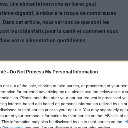
me. Une alimentation riche en fibres peut
ystème digestif, à réduire le risque de nombreuses
. Dans cet article, nous verrons ce que sont les
s sont leurs bienfaits pour la santé et comment vous
dans votre alimentation quotidienne.
nté -
Do Not Process My Personal Information
to opt-out of the sale, sharing to third parties, or processing of your per
formation for targeted advertising by us, please use the below opt-out s
r selection. Please note that after your opt-out request is processed y
eing interest-based ads based on personal information utilized by us or
disclosed to third parties prior to your opt-out. You may separately opt-
losure of your personal information by third parties on the IAB’s list of
. This information may also be disclosed by us to third parties on the
IA
Participants
that may further disclose it to other third parties.