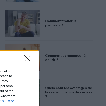
Comment traiter le
psoriasis ?
Comment commencer à
courir ?
sonal or
ection to
ou may
 personal
Quels sont les avantages de
out of the
la consommation de cerises
 downstream
?
B’s List of