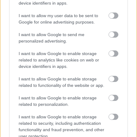
device identifiers in apps.
Le contenu et les documents de ce site Web sont éducatifs et
I want to allow my user data to be sent to
informatifs. L'éditeur et les éditeurs du site ne sont pas
Google for online advertising purposes.
responsables des effets de leur utilisation. Avant d'utiliser les
conseils et astuces contenus dans le site, vous devez
I want to allow Google to send me
absolument consulter votre médecin.
personalized advertising.
I want to allow Google to enable storage
Publicité:
related to analytics like cookies on web or
device identifiers in apps.
I want to allow Google to enable storage
related to functionality of the website or app.
I want to allow Google to enable storage
related to personalization.
I want to allow Google to enable storage
related to security, including authentication
functionality and fraud prevention, and other
user protection.