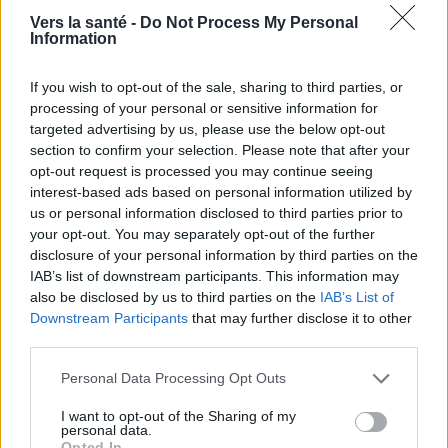
Vers la santé -
Do Not Process My Personal
Information
If you wish to opt-out of the sale, sharing to third parties, or
processing of your personal or sensitive information for
targeted advertising by us, please use the below opt-out
section to confirm your selection. Please note that after your
opt-out request is processed you may continue seeing
interest-based ads based on personal information utilized by
us or personal information disclosed to third parties prior to
your opt-out. You may separately opt-out of the further
disclosure of your personal information by third parties on the
IAB’s list of downstream participants. This information may
also be disclosed by us to third parties on the
IAB’s List of
Downstream Participants
that may further disclose it to other
third parties.
Utile? Partagez-le sur Facebook!
Please note that this website/app uses one or more Google
Personal Data Processing Opt Outs
services and may gather and store information including but
Vous voulez rester informé ? Suivez-
G
o
o
g
l
e
not limited to your visit or usage behaviour. You may click to
I want to opt-out of the Sharing of my
nous sur
News
personal data.
grant or deny consent to Google and its third-party tags to
Opted In