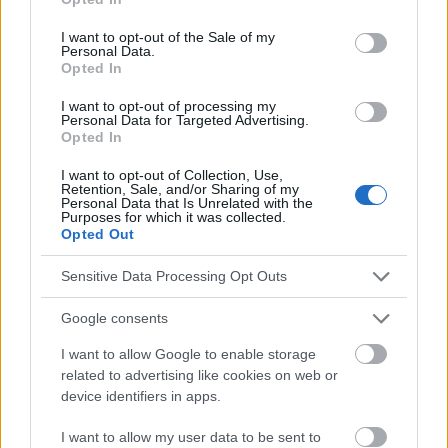
use your data for below specified purposes in below Google
consent section.
EN RAPPORT
I want to opt-out of the Sale of my
Personal Data.
Opted In
Sujets
Conseils pratiques
éviter les stimulants
Fibre
Habitudes saines
Healthy-diet
Hyperhidrose
I want to opt-out of processing my
Personal Data for Targeted Advertising.
Opted In
Irrigation
L'équilibre des fluides
Magnésium
Nutriments
Potassium
Produits de soutien
I want to opt-out of Collection, Use,
Retention, Sale, and/or Sharing of my
Personal Data that Is Unrelated with the
Régime de refroidissement
Régulation de la transpiration
Purposes for which it was collected.
Opted Out
Transpiration excessive
Sensitive Data Processing Opt Outs
Voir aussi en
english
deutsch
español
polskim
Google consents
I want to allow Google to enable storage
Le contenu et les documents de ce site Web sont éducatifs et
related to advertising like cookies on web or
informatifs. L'éditeur et les éditeurs du site ne sont pas
device identifiers in apps.
responsables des effets de leur utilisation. Avant d'utiliser les
conseils et astuces contenus dans le site, vous devez
I want to allow my user data to be sent to