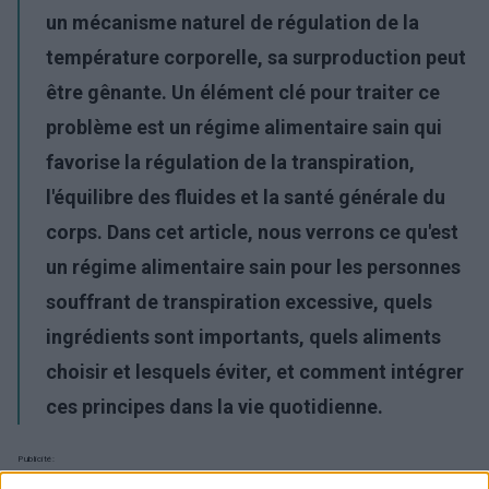
un mécanisme naturel de régulation de la
température corporelle, sa surproduction peut
être gênante. Un élément clé pour traiter ce
problème est un
régime alimentaire sain
qui
favorise la
régulation de la transpiration
,
l'équilibre des fluides et la santé générale du
corps. Dans cet article, nous verrons ce qu'est
un régime alimentaire sain pour les personnes
souffrant de transpiration excessive, quels
ingrédients sont importants, quels aliments
choisir et lesquels éviter, et comment intégrer
ces principes dans la vie quotidienne.
Publicité: