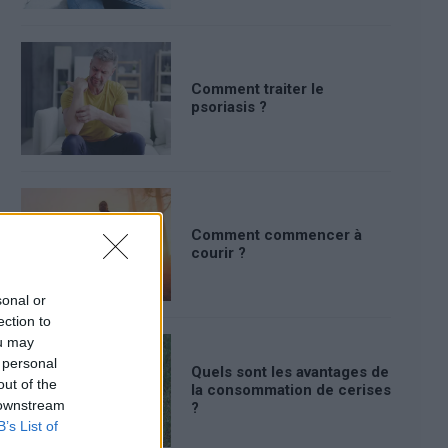
Comment traiter le
psoriasis ?
Comment commencer à
courir ?
sonal or
ection to
ou may
 personal
Quels sont les avantages de
out of the
la consommation de cerises
 downstream
?
B’s List of