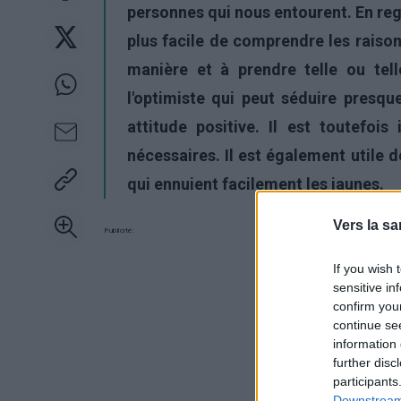
personnes qui nous entourent. En reg
plus facile de comprendre les raison
manière et à prendre telle ou tel
l'optimiste qui peut séduire presqu
attitude positive. Il est toutefois 
nécessaires. Il est également utile de
qui ennuient facilement les jaunes.
Vers la sa
Publicité:
If you wish 
sensitive in
confirm you
continue se
information 
further disc
participants
Downstream 