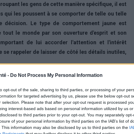
roupant les gens de cette manière spécifique, il est
s qui les poussent à se comporter de telle ou telle
le décision. Le type de comportement jaune est
e tout le monde par son ouverture d'esprit et son
important de lui accorder l'attention et l'intérêt
 se rappeler de laisser de côté les détails inutiles,
nté -
Do Not Process My Personal Information
to opt-out of the sale, sharing to third parties, or processing of your per
formation for targeted advertising by us, please use the below opt-out s
r selection. Please note that after your opt-out request is processed y
eing interest-based ads based on personal information utilized by us or
disclosed to third parties prior to your opt-out. You may separately opt-
losure of your personal information by third parties on the IAB’s list of
. This information may also be disclosed by us to third parties on the
IA
Participants
that may further disclose it to other third parties.