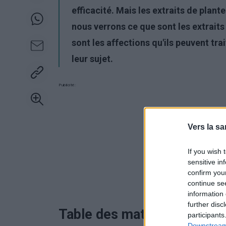
efficacité. Mais les extraits de plante
nous verrons ce que sont les extraits 
sont les affections qu'ils peuvent tra
leur sujet.
Publicité:
Vers la sa
If you wish 
sensitive in
confirm you
continue se
information 
further disc
Table des matières
participants
Downstream 