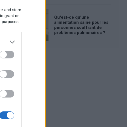
er and store
to grant or
Qu'est-ce qu'une
ed purposes
alimentation saine pour les
personnes souffrant de
problèmes pulmonaires ?
Publicité: