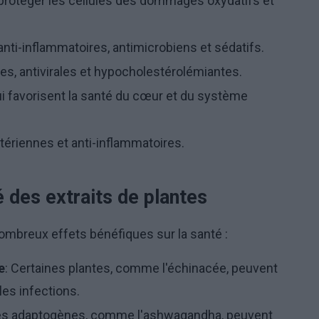
 protéger les cellules des dommages oxydatifs et
nti-inflammatoires, antimicrobiens et sédatifs.
res, antivirales et hypocholestérolémiantes.
ui favorisent la santé du cœur et du système
ctériennes et anti-inflammatoires.
 des extraits de plantes
nombreux effets bénéfiques sur la santé :
e
: Certaines plantes, comme l'échinacée, peuvent
les infections.
ntes adaptogènes, comme l'ashwagandha, peuvent