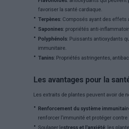
Flavonoïdes
: antioxydants qui peuvent
favoriser la santé cardiaque.
Terpènes
: Composés ayant des effets a
Saponines
: propriétés anti-inflammatoi
Polyphénols
: Puissants antioxydants q
immunitaire.
Tanins
: Propriétés astringentes, antiba
Les avantages pour la santé
Les extraits de plantes peuvent avoir de 
Renforcement du système immunitair
renforcer l'immunité et protéger contre 
Soulager le
stress et l'anxiété
: les pla