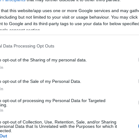
 that this website/app uses one or more Google services and may gath
including but not limited to your visit or usage behaviour. You may click 
 to Google and its third-party tags to use your data for below specifi
ogle consent section.
ur la santé
l Data Processing Opt Outs
aits de plantes
o opt-out of the Sharing of my personal data.
In
x ?
o opt-out of the Sale of my Personal Data.
In
s à tout le monde ?
to opt-out of processing my Personal Data for Targeted
ing.
In
o opt-out of Collection, Use, Retention, Sale, and/or Sharing
tal ?
ersonal Data that Is Unrelated with the Purposes for which it
lected.
Out