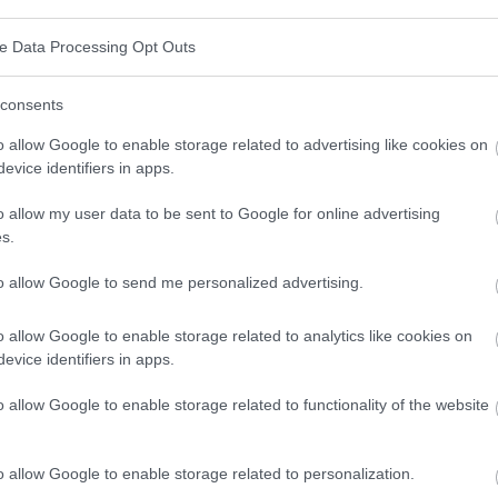
oncentrées de plantes qui sont extraites en extrayant
ve Data Processing Opt Outs
ocessus consiste à dissoudre les plantes dans un
eau), puis à évaporer le solvant pour obtenir un extrait
consents
t se présenter sous différentes formes : teintures,
o allow Google to enable storage related to advertising like cookies on
evice identifiers in apps.
o allow my user data to be sent to Google for online advertising
s.
sés en plusieurs catégories en fonction de leur mode
to allow Google to send me personalized advertising.
o allow Google to enable storage related to analytics like cookies on
evice identifiers in apps.
nt utilisés en raison de leur longue durée de
ire les principes actifs.
o allow Google to enable storage related to functionality of the website
 teintures, en particulier pour ceux qui souhaitent
o allow Google to enable storage related to personalization.