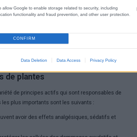
t de décoctions moins concentrées que les teintures ou
o allow Google to enable storage related to security, including
cation functionality and fraud prevention, and other user protection.
tion du solvant des extraits liquides, ils forment une
CONFIRM
 obtenues à partir de plantes ayant de fortes
Data Deletion
Data Access
Privacy Policy
ts de plantes
ariété de principes actifs qui sont responsables de
 les plus importants sont les suivants :
vent avoir des effets analgésiques, sédatifs et