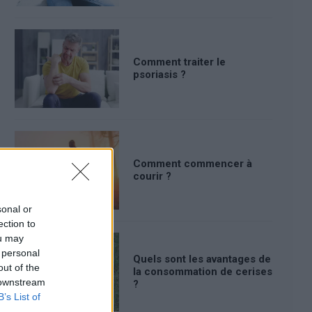
Comment traiter le
psoriasis ?
Comment commencer à
courir ?
sonal or
ection to
ou may
 personal
Quels sont les avantages de
out of the
la consommation de cerises
 downstream
?
B’s List of