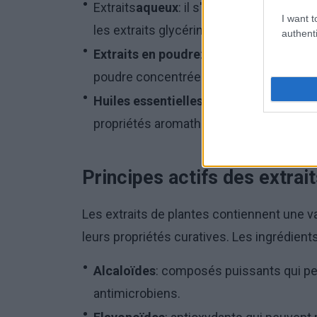
Extraits
aqueux
: il s'agit d'infusions e
I want t
les extraits glycérinés.
authenti
Extraits en poudre
: obtenus par évapora
poudre concentrée.
Huiles essentielles
: huiles concentrées
propriétés aromathérapeutiques.
Principes actifs des extrai
Les extraits de plantes contiennent une v
leurs propriétés curatives. Les ingrédients
Alcaloïdes
: composés puissants qui peu
antimicrobiens.