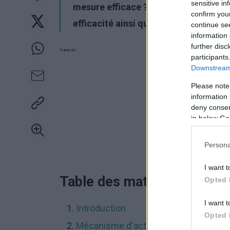
sensitive in
mesure efficace ? Dans cet article, 
confirm you
efficacité ainsi que ses avantages et
continue se
information 
further disc
Publicité:
participants
Downstream 
Please note
information 
deny consent
in below Go
Persona
I want t
Table des matières
Opted 
I want t
Introduction
Opted 
Mécanisme d'action