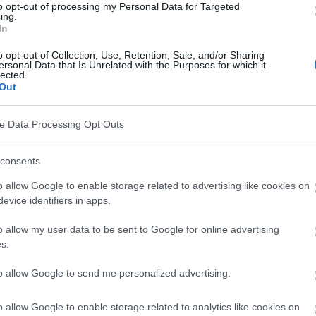
to opt-out of processing my Personal Data for Targeted
ing.
In
o opt-out of Collection, Use, Retention, Sale, and/or Sharing
ersonal Data that Is Unrelated with the Purposes for which it
lected.
Out
ve Data Processing Opt Outs
consents
o allow Google to enable storage related to advertising like cookies on
evice identifiers in apps.
 de contraception, mais aussi un moyen de prévenir la
ansmissibles. Cependant, sa fonction principale est
o allow my user data to be sent to Google for online advertising
s.
.
to allow Google to send me personalized advertising.
o allow Google to enable storage related to analytics like cookies on