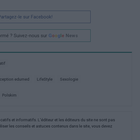
 Partagez-le sur Facebook!
ormé ? Suivez-nous sur
G
o
o
g
l
e
News
atif
raception edumed
LifeStyle
Sexologie
polskim
ifs et informatifs. L'éditeur et les éditeurs du site ne sont pas
iliser les conseils et astuces contenus dans le site, vous devez