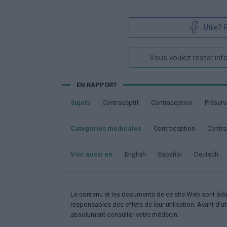
Utile?
Vous voulez rester inf
EN RAPPORT
Sujets
Contraceptif
Contraception
Préserv
Catégories médicales
Contraception
Cont
Voir aussi en
english
español
deutsch
Le contenu et les documents de ce site Web sont éducat
responsables des effets de leur utilisation. Avant d'ut
absolument consulter votre médecin.