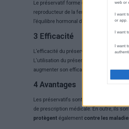
Le préservatif forme une barrière qui em
web or d
reproducteur de la femme. Il s'agit d'une
I want t
or app.
l'équilibre hormonal de la femme ou de l
I want t
3 Efficacité
I want t
L'efficacité du préservatif dans la préven
authenti
L'utilisation du préservatif en combinais
augmenter son efficacité.
4 Avantages
Les préservatifs sont facilement disponib
de prescription médicale. En outre, ils so
protègent
également
contre les maladie