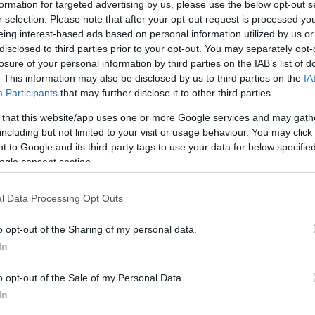
formation for targeted advertising by us, please use the below opt-out s
nous aborderons le mécanisme du préservatif, son
r selection. Please note that after your opt-out request is processed y
 inconvénients.
eing interest-based ads based on personal information utilized by us or
disclosed to third parties prior to your opt-out. You may separately opt-
losure of your personal information by third parties on the IAB’s list of
. This information may also be disclosed by us to third parties on the
IA
Participants
that may further disclose it to other third parties.
 that this website/app uses one or more Google services and may gath
including but not limited to your visit or usage behaviour. You may click 
 to Google and its third-party tags to use your data for below specifi
ogle consent section.
l Data Processing Opt Outs
o opt-out of the Sharing of my personal data.
In
o opt-out of the Sale of my Personal Data.
In