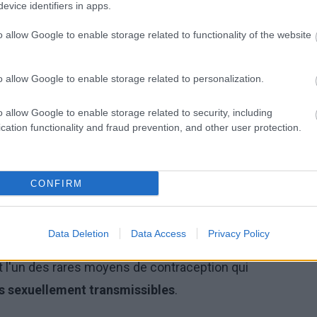
pêche les spermatozoïdes de pénétrer dans l'appareil
evice identifiers in apps.
 forme de
contraception mécanique
qui n'affecte pas
o allow Google to enable storage related to functionality of the website
'homme.
o allow Google to enable storage related to personalization.
o allow Google to enable storage related to security, including
tion de la grossesse est estimée à environ
85-98%
.
cation functionality and fraud prevention, and other user protection.
on avec d'autres formes de contraception peut
CONFIRM
Data Deletion
Data Access
Privacy Policy
les, relativement peu coûteux et ne nécessitent pas
nt l'un des rares moyens de contraception qui
s sexuellement transmissibles
.