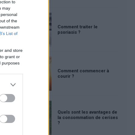
ection to
ou may
 personal
out of the
Comment traiter le
 downstream
psoriasis ?
B’s List of
er and store
to grant or
ed purposes
Comment commencer à
courir ?
Quels sont les avantages de
la consommation de cerises
?