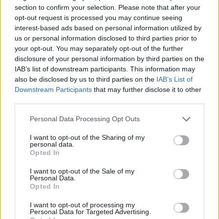
section to confirm your selection. Please note that after your
opt-out request is processed you may continue seeing
interest-based ads based on personal information utilized by
Utile? Partagez-le sur Facebook!
us or personal information disclosed to third parties prior to
your opt-out. You may separately opt-out of the further
disclosure of your personal information by third parties on the
Vous voulez rester informé ? Suivez-
G
o
o
g
l
e
IAB’s list of downstream participants. This information may
nous sur
News
also be disclosed by us to third parties on the
IAB’s List of
Downstream Participants
that may further disclose it to other
third parties.
EN RAPPORT
Please note that this website/app uses one or more Google
Personal Data Processing Opt Outs
Sujets
Avantages pour la santé
Boire du jus de citron
services and may gather and store information including but
not limited to your visit or usage behaviour. You may click to
I want to opt-out of the Sharing of my
Désintoxication
Digestion
personal data.
grant or deny consent to Google and its third-party tags to
Opted In
Effets secondaires potentiels
Guérison naturelle
use your data for below specified purposes in below Google
consent section.
I want to opt-out of the Sale of my
Jus de citron
Perte de poids
Recettes
Personal Data.
Opted In
Santé-dentaire
Système immunitaire
Une peau saine
I want to opt-out of processing my
Valeurs nutritionnelles
Vitamine c
Personal Data for Targeted Advertising.