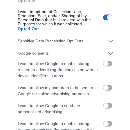
Opted In
Voir aussi en
english
deutsch
español
polskim
I want to opt-out of Collection, Use,
Retention, Sale, and/or Sharing of my
Personal Data that Is Unrelated with the
Purposes for which it was collected.
Opted Out
Le contenu et les documents de ce site Web sont éducatifs et
informatifs. L'éditeur et les éditeurs du site ne sont pas
Sensitive Data Processing Opt Outs
responsables des effets de leur utilisation. Avant d'utiliser les
conseils et astuces contenus dans le site, vous devez
absolument consulter votre médecin.
Google consents
I want to allow Google to enable storage
related to advertising like cookies on web or
Publicité:
device identifiers in apps.
I want to allow my user data to be sent to
Google for online advertising purposes.
I want to allow Google to send me
personalized advertising.
I want to allow Google to enable storage
related to analytics like cookies on web or