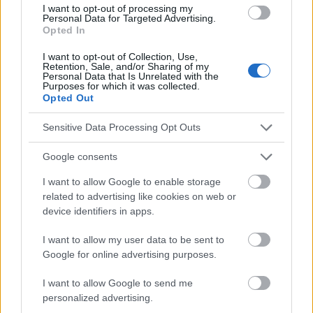
I want to opt-out of processing my
Traitement des hémorroïdes
Trempage
Personal Data for Targeted Advertising.
Opted In
Varices de l'anus
I want to opt-out of Collection, Use,
Retention, Sale, and/or Sharing of my
Voir aussi en
english
deutsch
español
polskim
Personal Data that Is Unrelated with the
Purposes for which it was collected.
Opted Out
Sensitive Data Processing Opt Outs
Le contenu et les documents de ce site Web sont éducatifs et
informatifs. L'éditeur et les éditeurs du site ne sont pas
Google consents
responsables des effets de leur utilisation. Avant d'utiliser les
conseils et astuces contenus dans le site, vous devez
I want to allow Google to enable storage
absolument consulter votre médecin.
related to advertising like cookies on web or
device identifiers in apps.
Publicité:
I want to allow my user data to be sent to
Google for online advertising purposes.
I want to allow Google to send me
personalized advertising.