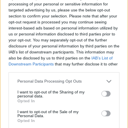
Vous voulez rester informé ? Suivez-
G
o
o
g
l
e
processing of your personal or sensitive information for
nous sur
News
targeted advertising by us, please use the below opt-out
section to confirm your selection. Please note that after your
opt-out request is processed you may continue seeing
EN RAPPORT
interest-based ads based on personal information utilized by
Sujets
Activité physique
Constipation
us or personal information disclosed to third parties prior to
your opt-out. You may separately opt-out of the further
Douleur dans les hémorroïdes
Fibre
Grossesse
disclosure of your personal information by third parties on the
IAB’s list of downstream participants. This information may
Hémorroïdes
La prévention des hémorroïdes
also be disclosed by us to third parties on the
IAB’s List of
Les symptômes des hémorroïdes
Obésité
Downstream Participants
that may further disclose it to other
third parties.
Pommades contre les hémorroïdes
Please note that this website/app uses one or more Google
Personal Data Processing Opt Outs
Problèmes d'hémorroïdes
services and may gather and store information including but
not limited to your visit or usage behaviour. You may click to
I want to opt-out of the Sharing of my
Régime alimentaire en cas d'hémorroïdes
personal data.
grant or deny consent to Google and its third-party tags to
Opted In
Remèdes maison pour les hémorroïdes
Saignement rectal
use your data for below specified purposes in below Google
consent section.
I want to opt-out of the Sale of my
Suppositoires pour hémorroïdes
Personal Data.
Opted In
Traitement chirurgical des hémorroïdes