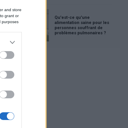
er and store
to grant or
Qu'est-ce qu'une
ed purposes
alimentation saine pour les
personnes souffrant de
problèmes pulmonaires ?
Publicité: