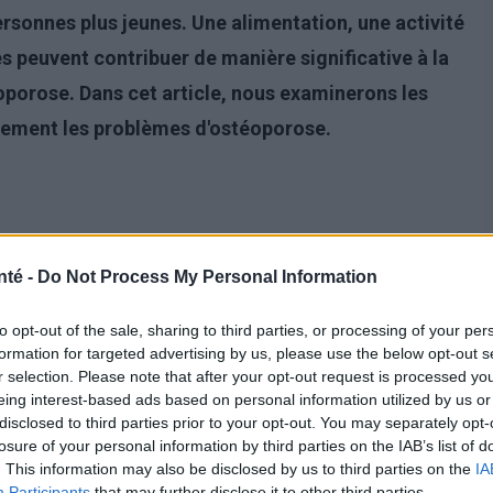
sonnes plus jeunes. Une alimentation, une activité
s peuvent contribuer de manière significative à la
éoporose. Dans cet article, nous examinerons les
cement les problèmes d'ostéoporose.
nté -
Do Not Process My Personal Information
to opt-out of the sale, sharing to third parties, or processing of your per
formation for targeted advertising by us, please use the below opt-out s
r selection. Please note that after your opt-out request is processed y
eing interest-based ads based on personal information utilized by us or
disclosed to third parties prior to your opt-out. You may separately opt-
losure of your personal information by third parties on the IAB’s list of
. This information may also be disclosed by us to third parties on the
IA
Participants
that may further disclose it to other third parties.