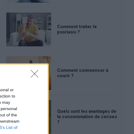
Comment traiter le
psoriasis ?
Comment commencer à
courir ?
sonal or
ection to
ou may
 personal
Quels sont les avantages de
out of the
la consommation de cerises
 downstream
?
B’s List of