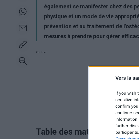
également se manifester chez des per
physique et un mode de vie approprié
prévention et au traitement de l'ost
mesures à prendre pour gérer effica
Publicité:
Vers la sa
If you wish 
sensitive in
confirm you
continue se
information 
further disc
Table des matières
participants
Downstream 