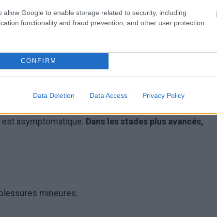
culier chez les femmes ménopausées.
o allow Google to enable storage related to security, including
cation functionality and fraud prevention, and other user protection.
ise de médicaments.
CONFIRM
se
Data Deletion
Data Access
Privacy Policy
, est asymptomatique.
Dans les stades plus avancés,
blessures mineures.