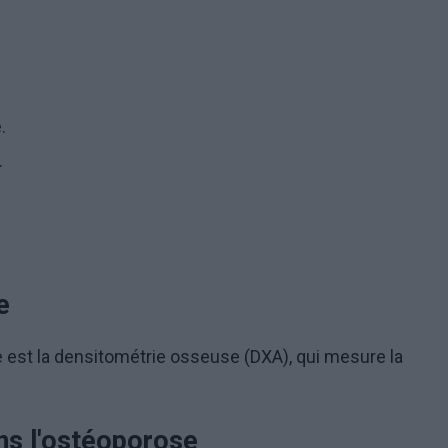
.
.
e
 est la densitométrie osseuse (DXA), qui mesure la
ans l'ostéoporose