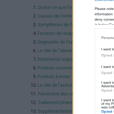
Qu'est-ce que l'ostéoporose ?
Please note
information 
Causes de l'ostéoporose
deny consent
Symptômes de l'ostéoporose
in below Go
Facteurs de risque
Persona
Diagnostic de l'ostéoporose
I want t
Le rôle de l'alimentation dans l'ostéo
Opted 
Nutriments importants
I want t
Produits recommandés
Opted 
Produits à éviter
I want 
Le rôle de l'activité physique
Advertis
Opted 
Prévention des chutes
I want t
Traitement pharmacologique
of my P
was col
Supplémentation en cas d'ostéoporo
Opted 