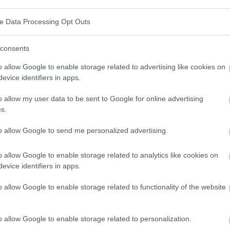
ve Data Processing Opt Outs
consents
o allow Google to enable storage related to advertising like cookies on
evice identifiers in apps.
e ?
o allow my user data to be sent to Google for online advertising
s.
sée par une perte de masse osseuse et un
ntraînant un risque accru de fractures, en particulier
to allow Google to send me personalized advertising.
ébrale et des poignets.
o allow Google to enable storage related to analytics like cookies on
evice identifiers in apps.
o allow Google to enable storage related to functionality of the website
sont les suivantes :
o allow Google to enable storage related to personalization.
 D.