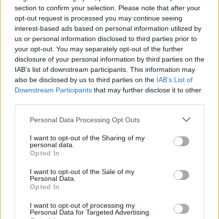
section to confirm your selection. Please note that after your
opt-out request is processed you may continue seeing
Utile? Partagez-le sur Facebook!
interest-based ads based on personal information utilized by
us or personal information disclosed to third parties prior to
your opt-out. You may separately opt-out of the further
Vous voulez rester informé ? Suivez-
G
o
o
g
l
e
disclosure of your personal information by third parties on the
nous sur
News
IAB’s list of downstream participants. This information may
also be disclosed by us to third parties on the
IAB’s List of
EN RAPPORT
Downstream Participants
that may further disclose it to other
third parties.
Sujets
Activité physique
Brossage à sec
Cellulite
Please note that this website/app uses one or more Google
Personal Data Processing Opt Outs
Cosmétiques pour la cellulite
Endermologie
services and may gather and store information including but
not limited to your visit or usage behaviour. You may click to
I want to opt-out of the Sharing of my
Exercices pour la cellulite
Hydratation de la peau
personal data.
grant or deny consent to Google and its third-party tags to
Opted In
Massages anti-cellulite
Pelage du café
use your data for below specified purposes in below Google
consent section.
I want to opt-out of the Sale of my
Prévention de la cellulite
Réduction de la cellulite
Personal Data.
Opted In
Régime pour la cellulite
Remèdes maison pour la cellulite
I want to opt-out of processing my
Traitements cosmétiques
Personal Data for Targeted Advertising.