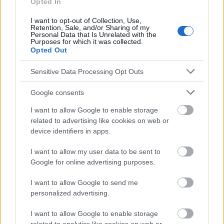
Opted In
Voir aussi en
english
deutsch
español
polskim
I want to opt-out of Collection, Use,
Retention, Sale, and/or Sharing of my
Personal Data that Is Unrelated with the
Purposes for which it was collected.
Opted Out
Le contenu et les documents de ce site Web sont éducatifs et
informatifs. L'éditeur et les éditeurs du site ne sont pas
Sensitive Data Processing Opt Outs
responsables des effets de leur utilisation. Avant d'utiliser les
conseils et astuces contenus dans le site, vous devez
Google consents
absolument consulter votre médecin.
I want to allow Google to enable storage
related to advertising like cookies on web or
Publicité:
device identifiers in apps.
I want to allow my user data to be sent to
Google for online advertising purposes.
I want to allow Google to send me
personalized advertising.
I want to allow Google to enable storage