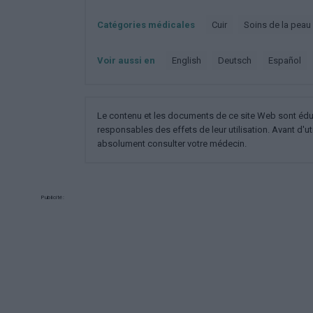
Catégories médicales
Cuir
Soins de la peau
Voir aussi en
english
deutsch
español
Le contenu et les documents de ce site Web sont éducat
responsables des effets de leur utilisation. Avant d'ut
absolument consulter votre médecin.
Publicité: