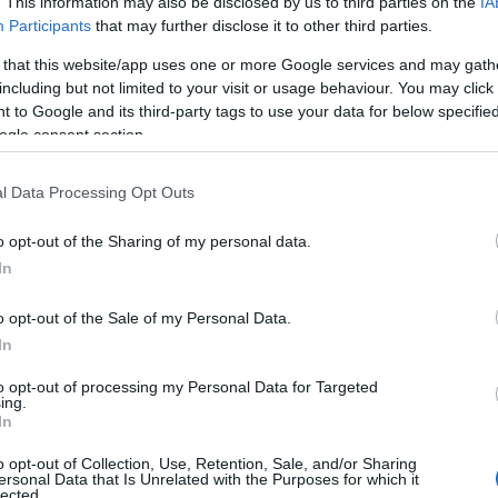
. This information may also be disclosed by us to third parties on the
IA
les plus importants des soins de la peau pour vous
Participants
that may further disclose it to other third parties.
té de votre peau.
 that this website/app uses one or more Google services and may gath
including but not limited to your visit or usage behaviour. You may click 
 to Google and its third-party tags to use your data for below specifi
ogle consent section.
l Data Processing Opt Outs
o opt-out of the Sharing of my personal data.
In
o opt-out of the Sale of my Personal Data.
In
to opt-out of processing my Personal Data for Targeted
ing.
In
o opt-out of Collection, Use, Retention, Sale, and/or Sharing
ersonal Data that Is Unrelated with the Purposes for which it
lected.