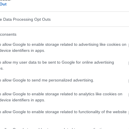
Out
ve Data Processing Opt Outs
consents
o allow Google to enable storage related to advertising like cookies on
evice identifiers in apps.
o allow my user data to be sent to Google for online advertising
s.
 peau est fondamental pour sa santé. Il permet
to allow Google to send me personalized advertising.
 et le maquillage, et de prévenir les imperfections.
o allow Google to enable storage related to analytics like cookies on
evice identifiers in apps.
o allow Google to enable storage related to functionality of the website
r l'élasticité de la peau et prévenir la sécheresse. Le
tre adapté à votre type de peau.