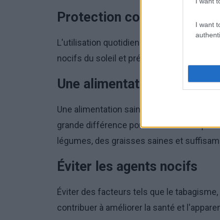
I want t
Protection contre le soleil
I want t
authenti
L'utilisation quotidienne d'un écran solai
nocifs du soleil et prévenir le vieillissem
Une alimentation saine
Une alimentation saine, riche en vitamines
grande différence pour la santé de la peau
légumes, des graisses saines et suffisam
Éviter les agents nocifs
Éviter des facteurs tels que le tabagisme
contribuer à améliorer la santé et l'appare