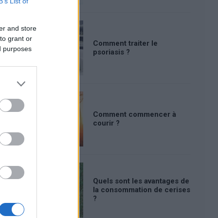
B’s List of
er and store
to grant or
Comment traiter le
ed purposes
psoriasis ?
Comment commencer à
courir ?
Quels sont les avantages de
la consommation de cerises
?