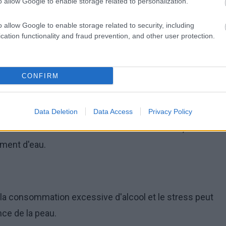
o allow Google to enable storage related to personalization.
o allow Google to enable storage related to security, including
cation functionality and fraud prevention, and other user protection.
re UV est essentielle pour protéger la peau des rayons
ent prématuré et le cancer de la peau.
CONFIRM
, en minéraux et en antioxydants, peut faire une
Data Deletion
Data Access
Privacy Policy
. Il convient de veiller à consommer des fruits, des
ment d'eau.
, la consommation excessive d'alcool et le stress peut
nce de la peau.