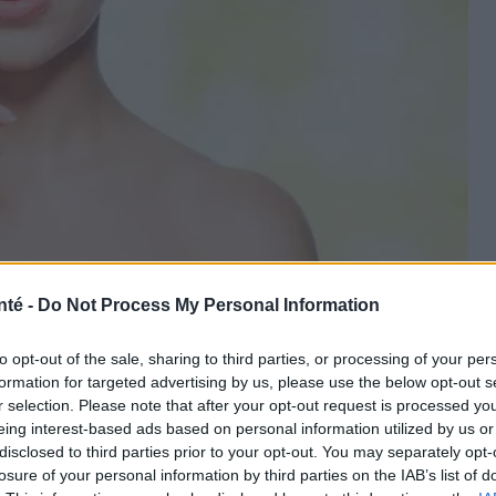
PantherMedia
nté -
Do Not Process My Personal Information
to opt-out of the sale, sharing to third parties, or processing of your per
formation for targeted advertising by us, please use the below opt-out s
r selection. Please note that after your opt-out request is processed y
ssentielle à notre apparence, elle joue également
eing interest-based ads based on personal information utilized by us or
nérale. Pour prendre soin de sa peau, il faut en
disclosed to third parties prior to your opt-out. You may separately opt-
losure of your personal information by third parties on the IAB’s list of
s bonnes habitudes et les bons produits. Dans cet