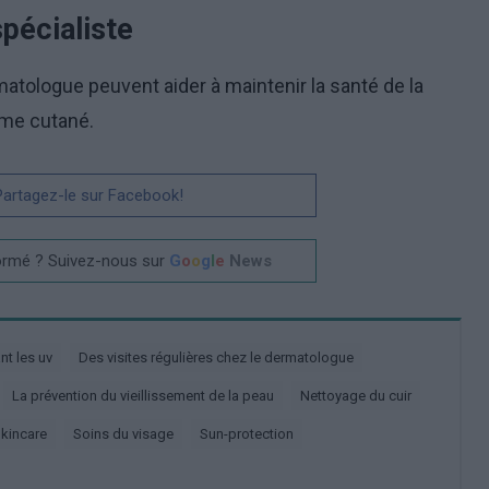
spécialiste
atologue peuvent aider à maintenir la santé de la
ème cutané.
 Partagez-le sur Facebook!
ormé ? Suivez-nous sur
G
o
o
g
l
e
News
ant les uv
Des visites régulières chez le dermatologue
La prévention du vieillissement de la peau
Nettoyage du cuir
Skincare
Soins du visage
Sun-protection