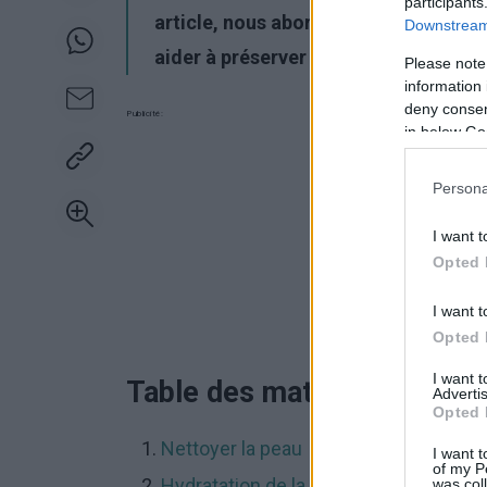
participants
article, nous aborderons les aspects 
Downstream 
aider à préserver la santé et la vitali
Please note
information 
deny consent
Publicité:
in below Go
Persona
I want t
Opted 
I want t
Opted 
I want 
Table des matières
Advertis
Opted 
Nettoyer la peau
I want t
of my P
Hydratation de la peau
was col