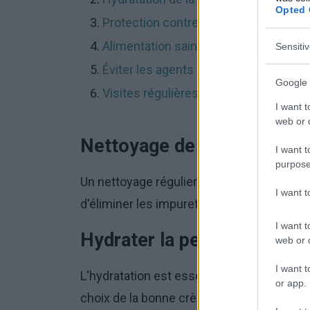
Opted 
Protection contre le soleil
Alimentation saine
Sensiti
Éviter les agents nocifs
Google 
Visites régulières chez un spécialiste
I want t
web or d
Nettoyage de la peau
I want t
purpose
Un nettoyage régulier et en douceur de la
I want 
d'éliminer les impuretés, l'excès de sébum
I want t
Hydrater la peau
web or d
I want t
L'hydratation est essentielle pour mainteni
or app.
choix de la bonne crème hydratante doit ê