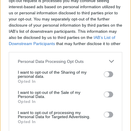
opt-out request is processed you may continue seeing
interest-based ads based on personal information utilized by
Utile? Partagez-le sur Facebook!
us or personal information disclosed to third parties prior to
your opt-out. You may separately opt-out of the further
disclosure of your personal information by third parties on the
Vous voulez rester informé ? Suivez-
G
o
o
g
l
e
IAB’s list of downstream participants. This information may
nous sur
News
also be disclosed by us to third parties on the
IAB’s List of
Downstream Participants
that may further disclose it to other
third parties.
EN RAPPORT
Please note that this website/app uses one or more Google
Personal Data Processing Opt Outs
Sujets
élimination de l'irritation
Gestion du temps
services and may gather and store information including but
not limited to your visit or usage behaviour. You may click to
I want to opt-out of the Sharing of my
Hiérarchisation
Le repos et la récupération
personal data.
grant or deny consent to Google and its third-party tags to
Opted In
Liste de tâches
Outils de planification
Routine du soir
use your data for below specified purposes in below Google
consent section.
I want to opt-out of the Sale of my
Routine matinale
Techniques de gestion du temps
Personal Data.
Opted In
Une planification efficace de la journée
I want to opt-out of processing my
Personal Data for Targeted Advertising.
Voir aussi en
english
deutsch
español
polskim
Opted In