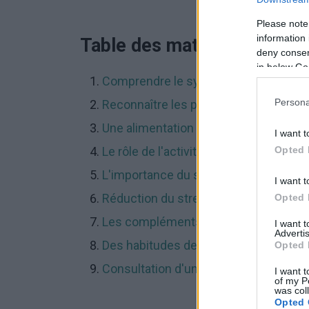
Please note
information 
Table des matières
deny consent
in below Go
Comprendre le système immunitaire
Persona
Reconnaître les problèmes immunitai
Une alimentation saine pour soutenir 
I want t
Opted 
Le rôle de l'activité physique
L'importance du sommeil
I want t
Réduction du stress
Opted 
Les compléments alimentaires
I want 
Advertis
Des habitudes de vie saines
Opted 
Consultation d'un médecin
I want t
of my P
was col
Opted 