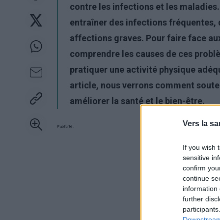
contre les infections et les maladie
entraîner des infections fréquentes,
affections graves. Pour faire face a
comprendre les causes de ces problè
pratiquer une activité physique adéq
article, nous verrons comment soute
améliorer la santé et le bien-être.
Vers la sa
Publicité:
If you wish 
sensitive in
confirm you
continue se
information 
further disc
participants
Downstream 