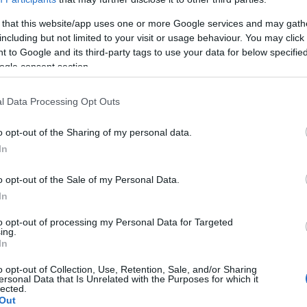
 that this website/app uses one or more Google services and may gath
including but not limited to your visit or usage behaviour. You may click 
 to Google and its third-party tags to use your data for below specifi
ogle consent section.
l Data Processing Opt Outs
res
l'immunité
o opt-out of the Sharing of my personal data.
In
o opt-out of the Sale of my Personal Data.
In
to opt-out of processing my Personal Data for Targeted
ing.
In
o opt-out of Collection, Use, Retention, Sale, and/or Sharing
ersonal Data that Is Unrelated with the Purposes for which it
lected.
Out