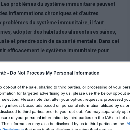
s. Les problèmes du système immunitaire peuvent
 des inflammations chroniques et d'autres
ux problèmes du système immunitaire, il faut
mes, adopter des habitudes alimentaires saines,
uate et prendre soin de sa santé mentale. Dans cet
nir efficacement le système immunitaire pour
nté -
Do Not Process My Personal Information
to opt-out of the sale, sharing to third parties, or processing of your per
formation for targeted advertising by us, please use the below opt-out s
r selection. Please note that after your opt-out request is processed y
eing interest-based ads based on personal information utilized by us or
disclosed to third parties prior to your opt-out. You may separately opt-
losure of your personal information by third parties on the IAB’s list of
. This information may also be disclosed by us to third parties on the
IA
Participants
that may further disclose it to other third parties.