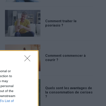
Comment traiter le
psoriasis ?
Comment commencer à
courir ?
sonal or
ection to
ou may
 personal
Quels sont les avantages de
out of the
la consommation de cerises
 downstream
?
B’s List of