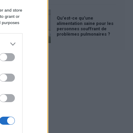
er and store
to grant or
Qu'est-ce qu'une
ed purposes
alimentation saine pour les
personnes souffrant de
problèmes pulmonaires ?
Publicité: