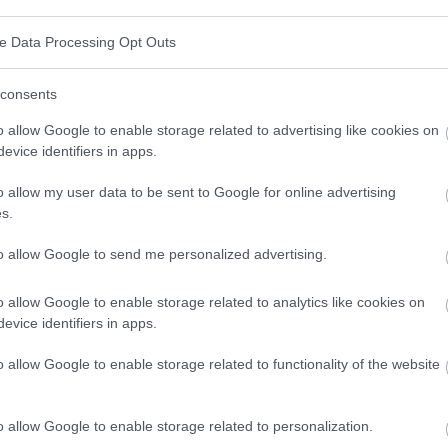
munitaire
ve Data Processing Opt Outs
mplexe de cellules, de tissus et d'organes qui
consents
 et les maladies. Les principaux composants du
o allow Google to enable storage related to advertising like cookies on
ancs, les anticorps, le système du complément, le
evice identifiers in apps.
ues et la moelle osseuse. Ce système fonctionne en
o allow my user data to be sent to Google for online advertising
hogènes tels que les bactéries, les virus, les
s.
 détruisant les cellules cancéreuses.
to allow Google to send me personalized advertising.
mmunitaires
o allow Google to enable storage related to analytics like cookies on
evice identifiers in apps.
euvent se manifester de différentes manières.
Voici
t indiquer un affaiblissement du système
o allow Google to enable storage related to functionality of the website
o allow Google to enable storage related to personalization.
rentes des voies respiratoires, des voies urinaires,