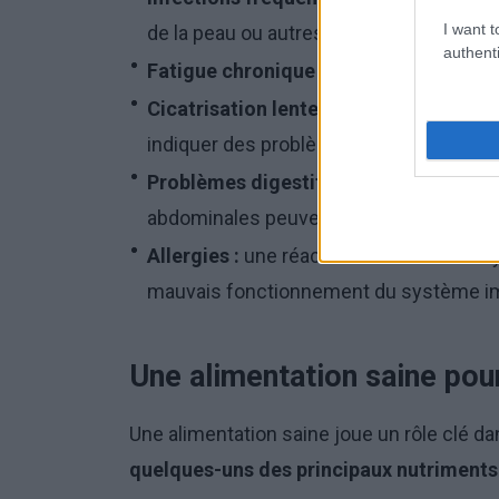
I want t
de la peau ou autres.
authenti
Fatigue chronique :
Une sensation de fa
Cicatrisation lente des plaies :
les plai
indiquer des problèmes au niveau du s
Problèmes digestifs :
des diarrhées fr
abdominales peuvent être associés à u
Allergies :
une réaction excessive du sy
mauvais fonctionnement du système im
Une alimentation saine pour
Une alimentation saine joue un rôle clé d
quelques-uns des principaux nutriments e