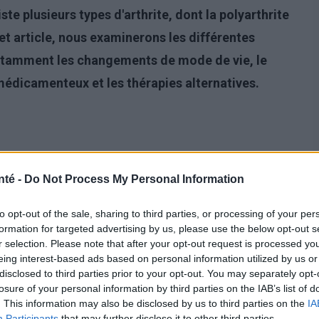
xiste plusieurs types d'arthrite, dont la polyarthrite
et article, nous examinerons les différentes
notamment les changements de mode de vie, le
médicamenteux et les thérapies alternatives.
nté -
Do Not Process My Personal Information
to opt-out of the sale, sharing to third parties, or processing of your per
formation for targeted advertising by us, please use the below opt-out s
r selection. Please note that after your opt-out request is processed y
eing interest-based ads based on personal information utilized by us or
disclosed to third parties prior to your opt-out. You may separately opt-
losure of your personal information by third parties on the IAB’s list of
. This information may also be disclosed by us to third parties on the
IA
Participants
that may further disclose it to other third parties.