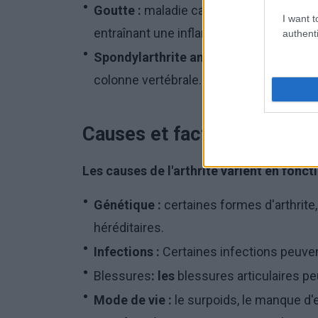
Goutte :
maladie causée par l'accumulati
I want t
entraînant une inflammation.
authenti
Spondylarthrite ankylosante :
Maladie 
colonne vertébrale.
Causes et facteurs de risq
Les causes de l'arthrite varient en fonct
Génétique :
certaines formes d'arthrite
héréditaires.
Infections :
Certaines infections peuvent
Blessures
: les
blessures articulaires p
Mode de vie :
le surpoids, le manque d'