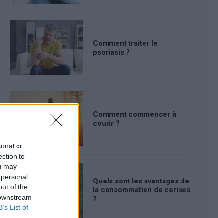
Comment traiter le
psoriasis ?
Comment commencer à
courir ?
sonal or
ection to
ou may
 personal
Quels sont les avantages de
out of the
la consommation de cerises
 downstream
?
B’s List of