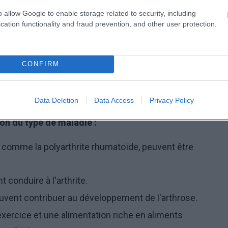
on de cristaux d'acide urique dans les articulations,
o allow Google to enable storage related to security, including
cation functionality and fraud prevention, and other user protection.
inflammatoire chronique qui affecte principalement la
CONFIRM
ue
Data Deletion
Data Access
Privacy Policy
ion du type de maladie :
, comme la polyarthrite rhumatoïde, peuvent être
 conduire à l'arthrite.
euvent contribuer au développement de l'arthrose.
exercice et une alimentation riche en aliments