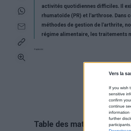
activités quotidiennes difficiles. Il e
rhumatoïde (PR) et l'arthrose. Dans c
méthodes de gestion de l'arthrite, 
régime alimentaire, les traitements 
Publicité:
Vers la sa
If you wish 
sensitive in
confirm you
continue se
information 
further disc
Table des matières
participants
Downstream 