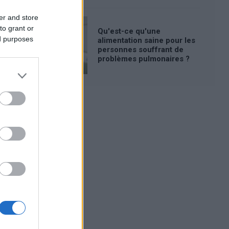
er and store
to grant or
Qu'est-ce qu'une
ed purposes
alimentation saine pour les
personnes souffrant de
problèmes pulmonaires ?
Publicité: