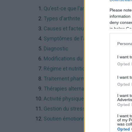
Qu'est-ce que l'arthrite ?
Please note
information 
Types d'arthrite
deny consent
Causes et facteurs de risque
in below Go
Symptômes de l'arthrite
Persona
Diagnostic
I want t
Modifications du mode de vie
Opted 
Régime et nutrition
I want t
Traitement pharmacologique
Opted 
Thérapies alternatives
I want 
Activité physique
Advertis
Opted 
Gestion du stress
I want t
Soutien émotionnel et social
of my P
was col
Opted 