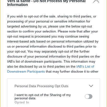
Vers la santé -
Do Not Process My Personal
Information
If you wish to opt-out of the sale, sharing to third parties, or
processing of your personal or sensitive information for
targeted advertising by us, please use the below opt-out
section to confirm your selection. Please note that after your
opt-out request is processed you may continue seeing
interest-based ads based on personal information utilized by
us or personal information disclosed to third parties prior to
Utile? Partagez-le sur Facebook!
your opt-out. You may separately opt-out of the further
disclosure of your personal information by third parties on the
IAB’s list of downstream participants. This information may
Vous voulez rester informé ? Suivez-
G
o
o
g
l
e
also be disclosed by us to third parties on the
IAB’s List of
nous sur
News
Downstream Participants
that may further disclose it to other
third parties.
EN RAPPORT
Please note that this website/app uses one or more Google
Personal Data Processing Opt Outs
Sujets
Anxiété
Changements de mode de vie
services and may gather and store information including but
not limited to your visit or usage behaviour. You may click to
I want to opt-out of the Sharing of my
Comment faire face à l'anxiété
Crises de panique
personal data.
grant or deny consent to Google and its third-party tags to
Opted In
use your data for below specified purposes in below Google
Exercices de respiration
Le stress et l'anxiété