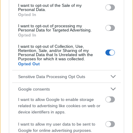
consent section.
I want to opt-out of the Sale of my
Les causes de l'anxiété
Les symptômes de l'anxiété
Personal Data.
Opted In
Méditation
Réduction de l'anxiété
Santé mentale
I want to opt-out of processing my
Soutien psychologique
Personal Data for Targeted Advertising.
Soutien social
Opted In
Techniques de relaxation
I want to opt-out of Collection, Use,
Retention, Sale, and/or Sharing of my
Thérapie cognitivo-comportementale
Personal Data that Is Unrelated with the
Purposes for which it was collected.
Traitement de l'anxiété
Troubles anxieux
Opted Out
Voir aussi en
english
deutsch
español
polskim
Sensitive Data Processing Opt Outs
Google consents
I want to allow Google to enable storage
Le contenu et les documents de ce site Web sont éducatifs et
informatifs. L'éditeur et les éditeurs du site ne sont pas
related to advertising like cookies on web or
responsables des effets de leur utilisation. Avant d'utiliser les
device identifiers in apps.
conseils et astuces contenus dans le site, vous devez
absolument consulter votre médecin.
I want to allow my user data to be sent to
Google for online advertising purposes.