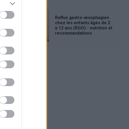
Reflux gastro-œsophagien
chez les enfants âgés de 2
à 12 ans (RGO) - nutrition et
recommandations
Publicité: