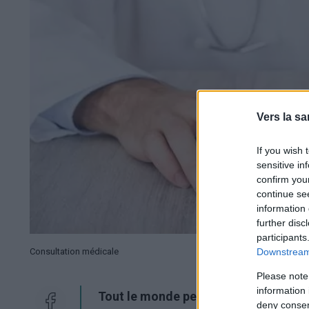
Vers la sa
If you wish 
sensitive in
confirm you
continue se
information 
further disc
participants
Consultation médicale
Downstream 
Please note
information 
Tout le monde peut être atteint d'un
deny consent