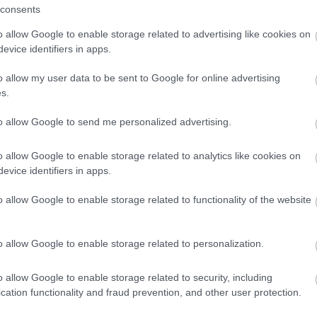
consents
virales. Si elle n'est pas diagnostiquée et traitée, la
o allow Google to enable storage related to advertising like cookies on
i il est si important que les patients chez qui l'on
evice identifiers in apps.
 par des médecins dès que possible et qu'ils
o allow my user data to be sent to Google for online advertising
és. Il n'est généralement pas facile de
poser un
s.
évolution de la maladie chez un patient donné. Le test
to allow Google to send me personalized advertising.
rs américains au cours des dix dernières années,
o allow Google to enable storage related to analytics like cookies on
evice identifiers in apps.
 marqueurs de laboratoire différents susceptibles
o allow Google to enable storage related to functionality of the website
urs recherches, ils se sont finalement limités à cinq
anguines de la chimiokine ligand 3 (CCL3), de
o allow Google to enable storage related to personalization.
de choc thermique (HSPA1B), du granzyme B et de la
o allow Google to enable storage related to security, including
mination des concentrations des substances
cation functionality and fraud prevention, and other user protection.
st PERSEPEVE.