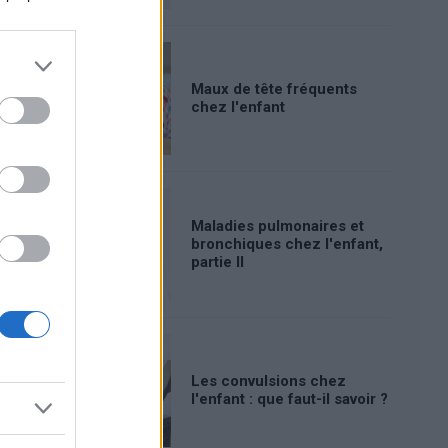
Maux de tête fréquents
chez l'enfant
Maladies pulmonaires et
bronchiques chez l'enfant,
partie II
Les convulsions chez
l'enfant : que faut-il savoir ?