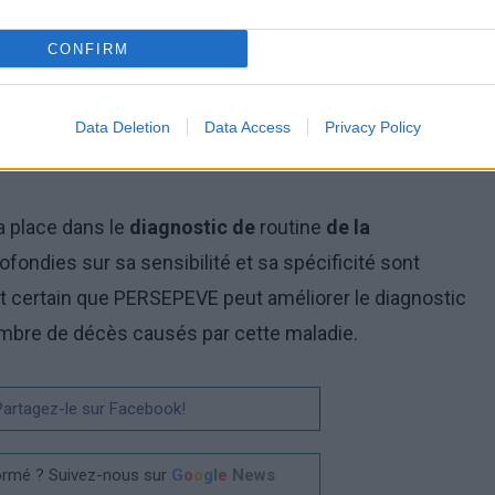
s chercheurs ont effectué leurs analyses à partir
CONFIRM
ant développé une
septicémie
. Il s'est avéré qu'en
s au point, il était possible d'estimer quels patients
Data Deletion
Data Access
Privacy Policy
 quels patients auraient une évolution moins grave
sa place dans le
diagnostic de
routine
de la
ofondies sur sa sensibilité et sa spécificité sont
st certain que PERSEPEVE peut améliorer le diagnostic
nombre de décès causés par cette maladie.
 Partagez-le sur Facebook!
ormé ? Suivez-nous sur
G
o
o
g
l
e
News