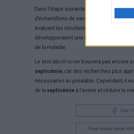
Dans l'étape suivante de leurs travaux, le
d'échantillons de sang de 461 enfants ay
évaluant les résultats du test qu'ils ont mi
développeraient une
septicémie
sévère et
de la maladie.
Le test décrit ici ne trouvera pas encore 
septicémie
, car des recherches plus appr
nécessaires au préalable. Cependant, il e
de la
septicémie
à l'avenir et réduire le 
Utile?
Vous voulez rester inf