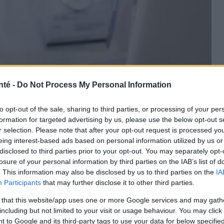
nté -
Do Not Process My Personal Information
to opt-out of the sale, sharing to third parties, or processing of your per
formation for targeted advertising by us, please use the below opt-out s
r selection. Please note that after your opt-out request is processed y
eing interest-based ads based on personal information utilized by us or
disclosed to third parties prior to your opt-out. You may separately opt-
losure of your personal information by third parties on the IAB’s list of
PantherMedia
. This information may also be disclosed by us to third parties on the
IA
Participants
that may further disclose it to other third parties.
 that this website/app uses one or more Google services and may gath
including but not limited to your visit or usage behaviour. You may click 
e septicémie potentiellement mortelle, mais les
 to Google and its third-party tags to use your data for below specifi