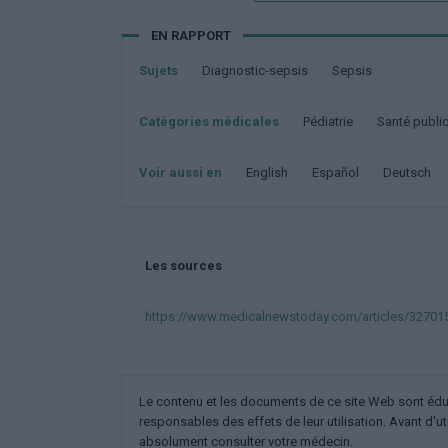
EN RAPPORT
Sujets
Diagnostic-sepsis
Sepsis
Catégories médicales
Pédiatrie
Santé publi
Voir aussi en
english
español
deutsch
Les sources
https://www.medicalnewstoday.com/articles/32701
Le contenu et les documents de ce site Web sont éducat
responsables des effets de leur utilisation. Avant d'ut
absolument consulter votre médecin.