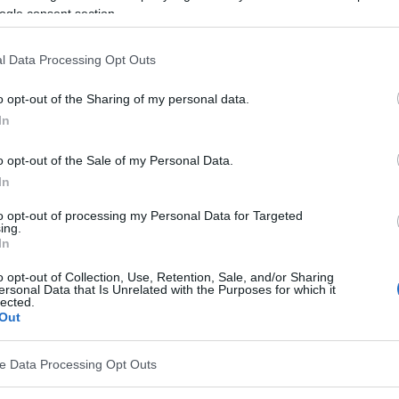
s sont les plus exposés. En raison du danger que
ogle consent section.
 ont entrepris des études visant à identifier plus
l Data Processing Opt Outs
s
du
centre médical de l'hôpital pour enfants de
point un panel de diagnostic permettant d'évaluer la
o opt-out of the Sharing of my personal data.
In
ie chez un patient
.
o opt-out of the Sale of my Personal Data.
In
to opt-out of processing my Personal Data for Targeted
ing.
In
o opt-out of Collection, Use, Retention, Sale, and/or Sharing
ersonal Data that Is Unrelated with the Purposes for which it
lected.
Out
ve Data Processing Opt Outs
e
septicémie
, généralement causée par des bactéries,