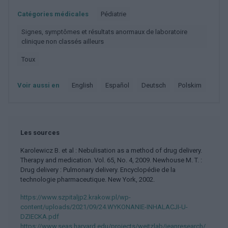
Catégories médicales
Pédiatrie
Signes, symptômes et résultats anormaux de laboratoire
clinique non classés ailleurs
Toux
Voir aussi en
english
español
deutsch
polskim
Les sources
Karolewicz B. et al : Nebulisation as a method of drug delivery.
Therapy and medication. Vol. 65, No. 4, 2009. Newhouse M. T. :
Drug delivery : Pulmonary delivery. Encyclopédie de la
technologie pharmaceutique. New York, 2002.
https://www.szpitaljp2.krakow.pl/wp-
content/uploads/2021/09/24.WYKONANIE-INHALACJI-U-
DZIECKA.pdf
https://www.seas.harvard.edu/projects/weitzlab/jeanresearch/