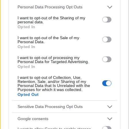
Please note that this website/app uses one or more Google
Personal Data Processing Opt Outs
services and may gather and store information including but
antibiotiques :
not limited to your visit or usage behaviour. You may click to
I want to opt-out of the Sharing of my
personal data.
grant or deny consent to Google and its third-party tags to
Opted In
colistine
utilisée pour traiter les infections
use your data for below specified purposes in below Google
consent section.
chroniques causées par
Pseudomonas
I want to opt-out of the Sale of my
Personal Data.
aeruginosa
,
Opted In
I want to opt-out of processing my
Personal Data for Targeted Advertising.
solutions de NaCl (chlorure de sodium)
:
Opted In
Solution de chlorure de sodium à 0,9 %
,
I want to opt-out of Collection, Use,
Retention, Sale, and/or Sharing of my
concentration dite isotonique. A un effet
Personal Data that Is Unrelated with the
Purposes for which it was collected.
Opted Out
hydratant. Nettoie en douceur les voies
respiratoires. Peut être utilisée comme solution
Sensitive Data Processing Opt Outs
de base pour la préparation d'inhalations de
Google consents
médicaments,
I want to allow Google to enable storage