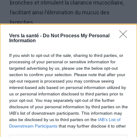
bronches et stimulent la clairance mucociliaire,
facilitant ainsi l'élimination du mucus des
bronches,
les
glycocorticostéroïdes
:
Vers la santé -
Do Not Process My Personal
Information
le
budésonide
est un corticostéroïde
synthétique. Il a un effet anti-inflammatoire. Il
If you wish to opt-out of the sale, sharing to third parties, or
processing of your personal or sensitive information for
est utilisé dans l'asthme et la laryngite aiguë du
targeted advertising by us, please use the below opt-out
nourrisson et de l'enfant.
section to confirm your selection. Please note that after your
opt-out request is processed you may continue seeing
interest-based ads based on personal information utilized by
préparations mucolytiques :
us or personal information disclosed to third parties prior to
your opt-out. You may separately opt-out of the further
l'
ambroxol
est destiné à augmenter la quantité
disclosure of your personal information by third parties on the
IAB’s list of downstream participants. This information may
de sécrétions, à réduire leur viscosité et à
also be disclosed by us to third parties on the
IAB’s List of
faciliter l'expectoration. Ne doit pas être
Downstream Participants
that may further disclose it to other
third parties.
administré avant le coucher,