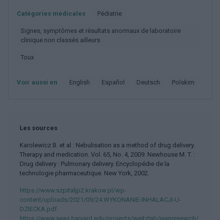
Catégories médicales
Pédiatrie
Signes, symptômes et résultats anormaux de laboratoire
clinique non classés ailleurs
Toux
Voir aussi en
english
español
deutsch
polskim
Les sources
Karolewicz B. et al : Nebulisation as a method of drug delivery.
Therapy and medication. Vol. 65, No. 4, 2009. Newhouse M. T. :
Drug delivery : Pulmonary delivery. Encyclopédie de la
technologie pharmaceutique. New York, 2002.
https://www.szpitaljp2.krakow.pl/wp-
content/uploads/2021/09/24.WYKONANIE-INHALACJI-U-
DZIECKA.pdf
https://www.seas.harvard.edu/projects/weitzlab/jeanresearch/