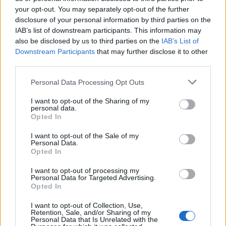
your opt-out. You may separately opt-out of the further
disclosure of your personal information by third parties on the
IAB’s list of downstream participants. This information may
NOUS RECOMMANDONS LES CONTENUS DE LA
also be disclosed by us to third parties on the
IAB’s List of
Downstream Participants
that may further disclose it to other
CATÉGORIE
MALADIES INFANTILES
third parties.
Please note that this website/app uses one or more Google
Personal Data Processing Opt Outs
services and may gather and store information including but
not limited to your visit or usage behaviour. You may click to
I want to opt-out of the Sharing of my
personal data.
grant or deny consent to Google and its third-party tags to
Opted In
‹
›
use your data for below specified purposes in below Google
consent section.
I want to opt-out of the Sale of my
Personal Data.
Opted In
L'ascaris - un ver qui se déplace de l'intestin
I want to opt-out of processing my
aux poumons - causes, symptômes, diagnostic,
Personal Data for Targeted Advertising.
traitement
Opted In
I want to opt-out of Collection, Use,
Retention, Sale, and/or Sharing of my
Personal Data that Is Unrelated with the