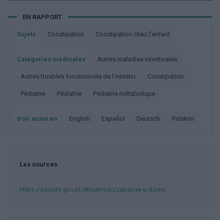
EN RAPPORT
Sujets
Constipation
Constipation chez l'enfant
Catégories médicales
Autres maladies intestinales
Autres troubles fonctionnels de l'intestin
Constipation
Pédiatrie
Pédiatrie
Pédiatrie métabolique
Voir aussi en
english
español
deutsch
polskim
Les sources
https://pacjent.gov.pl/aktualnosc/zaparcia-u-dzieci