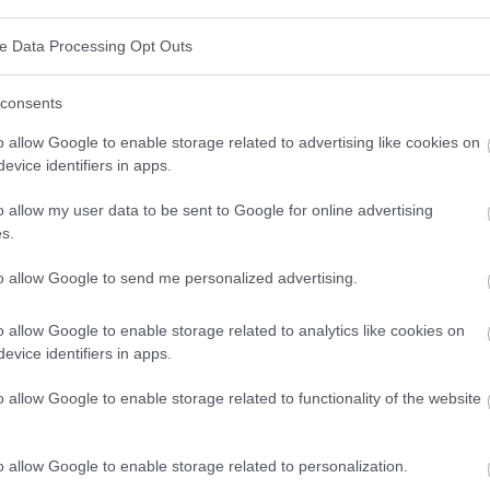
 Partagez-le sur Facebook!
ve Data Processing Opt Outs
consents
ormé ? Suivez-nous sur
G
o
o
g
l
e
News
o allow Google to enable storage related to advertising like cookies on
evice identifiers in apps.
Surdité
o allow my user data to be sent to Google for online advertising
s.
to allow Google to send me personalized advertising.
polskim
o allow Google to enable storage related to analytics like cookies on
evice identifiers in apps.
o allow Google to enable storage related to functionality of the website
o allow Google to enable storage related to personalization.
ia/zalecenia_otologia.pdf