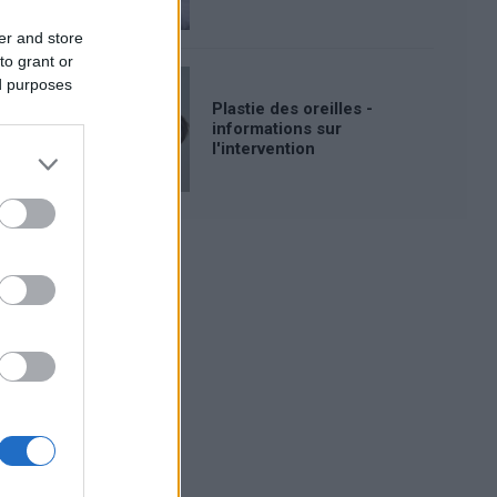
er and store
to grant or
ed purposes
Plastie des oreilles -
informations sur
l'intervention
Publicité: