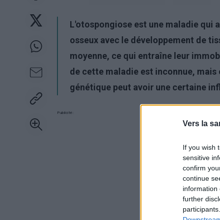
L'otospongiose est une maladie qui a
osseux avec le développement de tissu
moyenne, ce qui entraîne leur immobil
de cette maladie est inconnue, mais 
génétique peut avoir une certaine inf
Publicité:
Vers la sa
If you wish 
sensitive in
confirm you
continue se
information 
further disc
participants
Downstream 