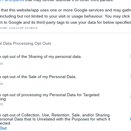
tosclérose
 that this website/app uses one or more Google services and may gath
including but not limited to your visit or usage behaviour. You may click 
 to Google and its third-party tags to use your data for below specifi
ymptôme signalé par les patients. En outre, une
ogle consent section.
ique. La perte auditive de transmission se développe
l Data Processing Opt Outs
rosensorielle moins souvent, dans seulement 15 % des
rouble de l'équilibre. Toutefois, ces patients entendent
o opt-out of the Sharing of my personal data.
maladie persiste pendant de nombreuses années, la
In
survenir.
o opt-out of the Sale of my Personal Data.
In
to opt-out of processing my Personal Data for Targeted
ing.
l. L'objectif de cette méthode est de rétablir la
In
 cas où la chirurgie est contre-indiquée, une aide
o opt-out of Collection, Use, Retention, Sale, and/or Sharing
ersonal Data that Is Unrelated with the Purposes for which it
oit être utilisée.
lected.
Out