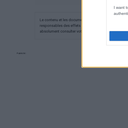
I want t
authenti
Le contenu et les documents de ce site Web sont éducat
responsables des effets de leur utilisation. Avant d'ut
absolument consulter votre médecin.
Publicité: