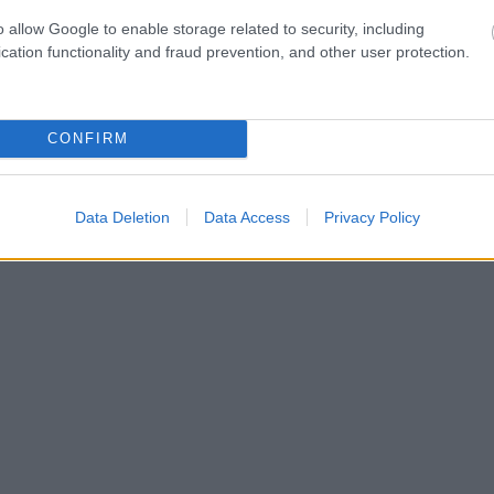
o allow Google to enable storage related to security, including
cation functionality and fraud prevention, and other user protection.
ifs et informatifs. L'éditeur et les éditeurs du site ne sont pas
iliser les conseils et astuces contenus dans le site, vous devez
CONFIRM
Data Deletion
Data Access
Privacy Policy