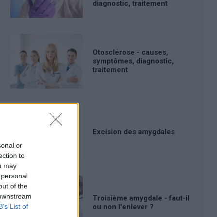
diagnostic, traitement
Otosclérose - causes,
symptômes, diagnostic,
traitement
Excision des amygdales
sonal or
ection to
ou may
 personal
out of the
 downstream
Troisième amygdale - faut-il
B’s List of
ou non l'enlever ?