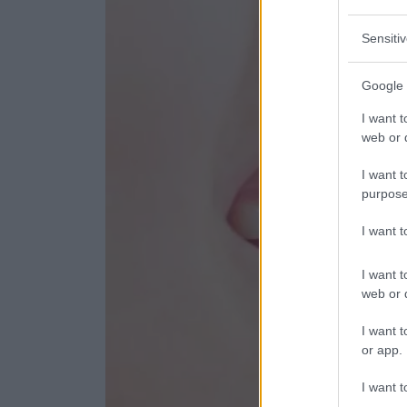
Sensiti
Google 
I want t
web or d
I want t
purpose
I want 
I want t
web or d
I want t
or app.
I want t