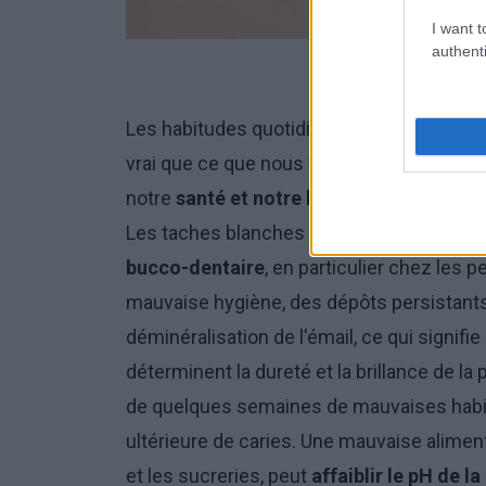
I want t
authenti
Les habitudes quotidiennes. Il s'agit d'un 
vrai que ce que nous faisons et la manièr
notre
santé et notre bien-être général
. I
Les taches blanches sur les dents peuve
bucco-dentaire
, en particulier chez les 
mauvaise hygiène, des dépôts persistant
déminéralisation de l'émail, ce qui signi
déterminent la dureté et la brillance de la 
de quelques semaines de mauvaises habit
ultérieure de caries. Une mauvaise alimen
et les sucreries, peut
affaiblir le pH de l