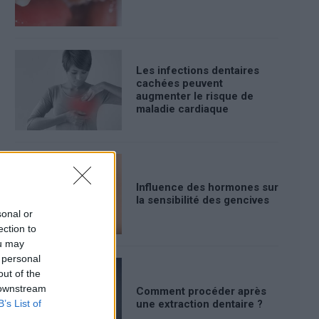
Les infections dentaires
cachées peuvent
augmenter le risque de
maladie cardiaque
Influence des hormones sur
la sensibilité des gencives
sonal or
ection to
ou may
 personal
out of the
 downstream
Comment procéder après
B’s List of
une extraction dentaire ?