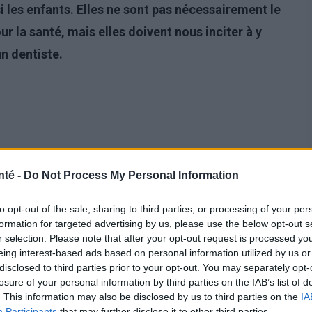
 les enfants. Elles ne sont pas nécessairement le
r la santé, mais elles doivent nous inciter à y
un dentiste.
nté -
Do Not Process My Personal Information
to opt-out of the sale, sharing to third parties, or processing of your per
formation for targeted advertising by us, please use the below opt-out s
r selection. Please note that after your opt-out request is processed y
eing interest-based ads based on personal information utilized by us or
courantes des taches blanches. Il s'agit d'un apport
disclosed to third parties prior to your opt-out. You may separately opt-
losure of your personal information by third parties on the IAB’s list of
rmation des dents. Cela se produit lorsque, par
. This information may also be disclosed by us to third parties on the
IA
vec un dentifrice contenant trop de fluor
, ce qui
Participants
that may further disclose it to other third parties.