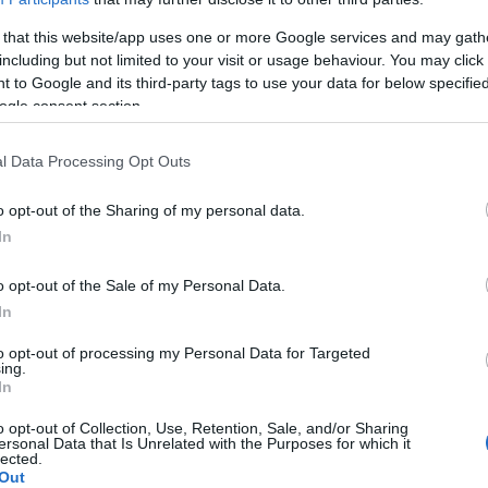
res et de décolorations sur les dents. Ces changements
 that this website/app uses one or more Google services and may gath
including but not limited to your visit or usage behaviour. You may click 
mais ils peuvent rester en place de manière
 to Google and its third-party tags to use your data for below specifi
ogle consent section.
lement être causée par un
sous-développement de
l Data Processing Opt Outs
Cela est dû au fait que l'émail ne se forme pas
o opt-out of the Sharing of my personal data.
es dents, ce qui rend leur surface terne et plus
In
le peut également être causée par des
carences en
o opt-out of the Sale of my Personal Data.
es personnes dont l'émail est sous-développé
sont
In
ntaires. En effet, une couche d'émail trop fine n'offre
to opt-out of processing my Personal Data for Targeted
actéries et les acides.
ing.
In
o opt-out of Collection, Use, Retention, Sale, and/or Sharing
ersonal Data that Is Unrelated with the Purposes for which it
lected.
Out