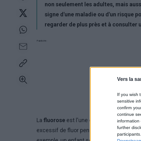
non seulement les adultes, mais aussi
signe d'une maladie ou d'un risque pou
regarder de plus près et à consulter 
Publicité:
Vers la sa
If you wish 
sensitive in
confirm you
continue se
La
fluorose
est l'une des causes les plus 
information 
further disc
excessif de fluor pendant la période de fo
participants
exemple, un enfant se brosse les dents
a
Downstream 