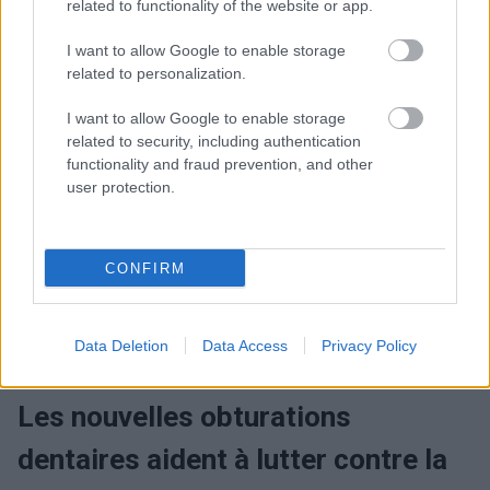
related to functionality of the website or app.
I want to allow Google to enable storage
related to personalization.
I want to allow Google to enable storage
related to security, including authentication
functionality and fraud prevention, and other
user protection.
Lire le texte suivant de la catégorie:
TRAITEMENT ET PRÉVENTION
CONFIRM
Data Deletion
Data Access
Privacy Policy
Les nouvelles obturations
dentaires aident à lutter contre la