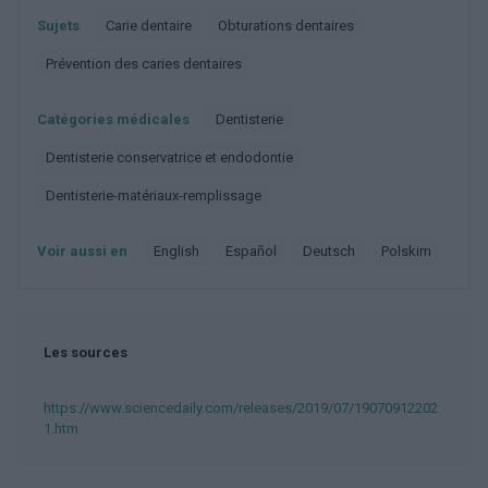
Sujets
Carie dentaire
Obturations dentaires
Prévention des caries dentaires
Catégories médicales
Dentisterie
Dentisterie conservatrice et endodontie
Dentisterie-matériaux-remplissage
Voir aussi en
english
español
deutsch
polskim
Les sources
https://www.sciencedaily.com/releases/2019/07/19070912202
1.htm