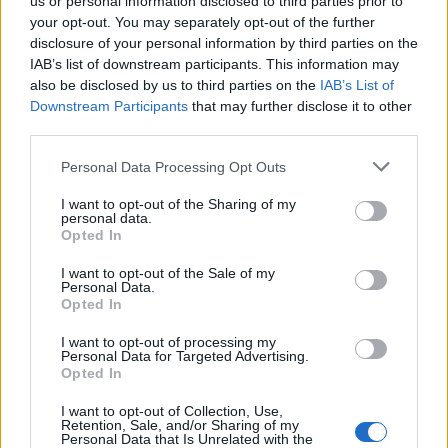
us or personal information disclosed to third parties prior to
your opt-out. You may separately opt-out of the further
‹
›
disclosure of your personal information by third parties on the
IAB’s list of downstream participants. This information may
also be disclosed by us to third parties on the
IAB’s List of
Downstream Participants
that may further disclose it to other
third parties.
Le recul des gencives est-il dangereux ?
Please note that this website/app uses one or more Google
Personal Data Processing Opt Outs
services and may gather and store information including but
not limited to your visit or usage behaviour. You may click to
I want to opt-out of the Sharing of my
personal data.
grant or deny consent to Google and its third-party tags to
Opted In
use your data for below specified purposes in below Google
consent section.
I want to opt-out of the Sale of my
Personal Data.
Publicité:
Opted In
I want to opt-out of processing my
Personal Data for Targeted Advertising.
Opted In
I want to opt-out of Collection, Use,
Retention, Sale, and/or Sharing of my
Personal Data that Is Unrelated with the