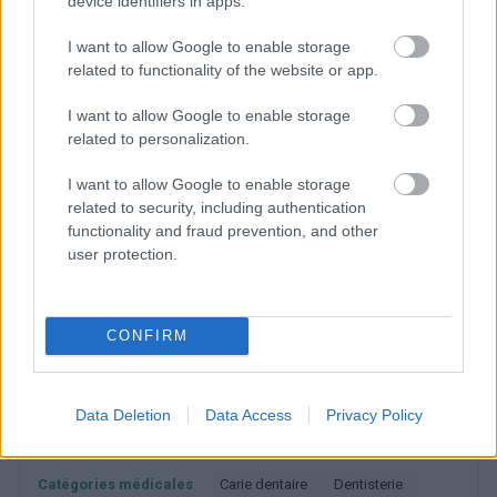
device identifiers in apps.
notamment l'obésité et la résistance à l'insuline.
I want to allow Google to enable storage
Selon les données 2019 de l'OMS, plus d'
un milliard
related to functionality of the website or app.
de personnes dans le monde
souffrent de
I want to allow Google to enable storage
parodontite avancée.
related to personalization.
I want to allow Google to enable storage
Utile? Partagez-le sur Facebook!
related to security, including authentication
functionality and fraud prevention, and other
user protection.
Vous voulez rester informé ? Suivez-
G
o
o
g
l
e
nous sur
News
CONFIRM
EN RAPPORT
Sujets
Bmi
Obésité
Parodontite
Data Deletion
Data Access
Privacy Policy
Résistance à l'insuline
Catégories médicales
Carie dentaire
Dentisterie