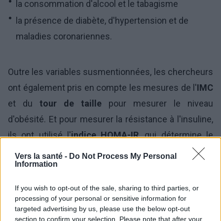
la consommation d'alcool et le tabagisme
la présence de diabète, d'hypertension et de
maladies coronariennes.
Outre les variables susmentionnées, les chercheurs
ont également pris en compte les mesures de l'
IMC
et du
tour de taille
pour mesurer le niveau
d'obésité. Et pour mesurer la résistance à l'insuline,
ils ont utilisé l'
indice HOMA-IR
, qui détermine le
rapport entre les niveaux de glucose et d'insuline.
Vers la santé -
Do Not Process My Personal
Information
If you wish to opt-out of the sale, sharing to third parties, or
processing of your personal or sensitive information for
targeted advertising by us, please use the below opt-out
section to confirm your selection. Please note that after your