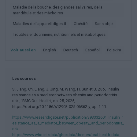
Maladie de la bouche, des glandes salivaires, de la
mandibule et des mâchoires
Maladies de l'appareil digestif
Obésité
Sans objet
Troubles endocriniens, nutritionnels et métaboliques
Voir aussi en
english
deutsch
español
polskim
Les sources
S. Jiang, Ch. Liang, J. Jing, M. Wang, H. Sun et B. Zuo, 'Insulin
resistance as a mediator between obesity and periodontitis
risk', 'BMC Oral Health', no. 25, 2025,
https://doi.org/10.1186/s12903-025-06362-y, pp. 1-11.
https://www.researchgate.net/publication/393332601_Insulin_r
esistance_as_a_mediator_between_obesity_and_periodontitis_
risk
https://www.who.int/data/gho/data/themes/oral-health-data-