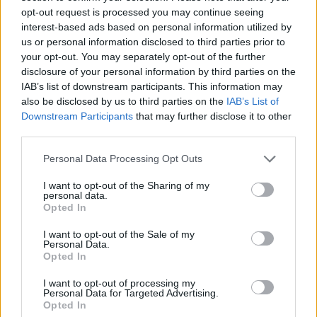
opt-out request is processed you may continue seeing
interest-based ads based on personal information utilized by
us or personal information disclosed to third parties prior to
your opt-out. You may separately opt-out of the further
disclosure of your personal information by third parties on the
IAB’s list of downstream participants. This information may
also be disclosed by us to third parties on the
IAB’s List of
Downstream Participants
that may further disclose it to other
third parties.
Please note that this website/app uses one or more Google
Personal Data Processing Opt Outs
Relation entre la résistance à l'insuline et l'obésité et la parodontite,
photo :
services and may gather and store information including but
not limited to your visit or usage behaviour. You may click to
I want to opt-out of the Sharing of my
panthermedia
personal data.
grant or deny consent to Google and its third-party tags to
Opted In
use your data for below specified purposes in below Google
Les chercheurs ont comparé le nombre de
consent section.
I want to opt-out of the Sale of my
Personal Data.
personnes atteintes de parodontite avec et sans
Opted In
diagnostic d'obésité, puis ont analysé l'incidence de
I want to opt-out of processing my
la parodontite chez les personnes présentant ou
Personal Data for Targeted Advertising.
Opted In
non une résistance à l'insuline.
La parodontite a été