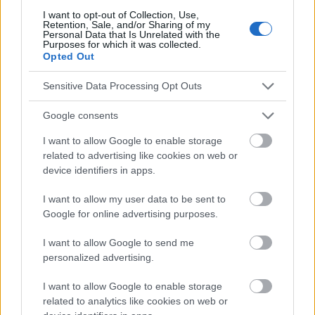
I want to opt-out of Collection, Use,
diagnostiquée plus fréquemment
chez les
Retention, Sale, and/or Sharing of my
Personal Data that Is Unrelated with the
personnes souffrant d'obésité et de résistance à
Purposes for which it was collected.
Opted Out
l'insuline
. Ces résultats confirment les conclusions
Sensitive Data Processing Opt Outs
d'autres études, qui soulignent l'impact de l'obésité
sur le développement des troubles métaboliques et
Google consents
du diabète et, par le biais de l'inflammation du tissu
I want to allow Google to enable storage
related to advertising like cookies on web or
adipeux, sur le développement de la parodontite.
device identifiers in apps.
La
parandontite
est une inflammation des tissus
I want to allow my user data to be sent to
buccaux. Les études scientifiques menées à ce jour
Google for online advertising purposes.
ont montré que la présence d'une parodontite
I want to allow Google to send me
affecte le développement d'autres maladies, telles
personalized advertising.
que les maladies cardiovasculaires, la polyarthrite
I want to allow Google to enable storage
related to analytics like cookies on web or
rhumatoïde ou les troubles métaboliques,