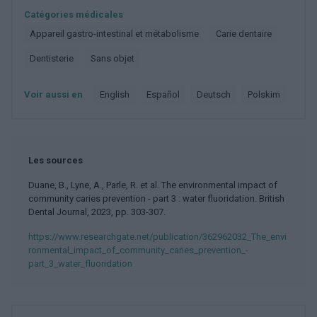
Catégories médicales
Appareil gastro-intestinal et métabolisme
Carie dentaire
Dentisterie
Sans objet
Voir aussi en
english
español
deutsch
polskim
Les sources
Duane, B., Lyne, A., Parle, R. et al. The environmental impact of
community caries prevention - part 3 : water fluoridation. British
Dental Journal, 2023, pp. 303-307.
https://www.researchgate.net/publication/362962032_The_envi
ronmental_impact_of_community_caries_prevention_-
part_3_water_fluoridation