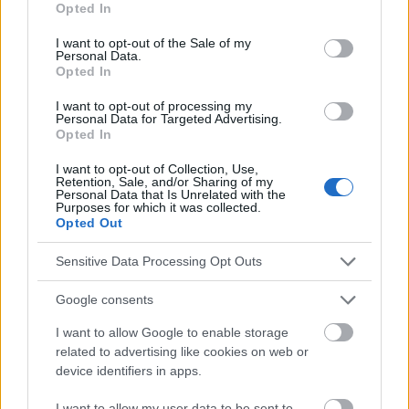
absolument consulter votre médecin.
Opted In
use your data for below specified purposes in below Google
consent section.
I want to opt-out of the Sale of my
Personal Data.
Publicité:
Opted In
I want to opt-out of processing my
Personal Data for Targeted Advertising.
Opted In
I want to opt-out of Collection, Use,
Retention, Sale, and/or Sharing of my
Personal Data that Is Unrelated with the
Purposes for which it was collected.
Opted Out
Sensitive Data Processing Opt Outs
Google consents
I want to allow Google to enable storage
related to advertising like cookies on web or
device identifiers in apps.
I want to allow my user data to be sent to