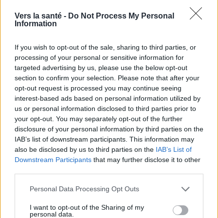
Les sources
Vers la santé -
Do Not Process My Personal
Information
https://encyklopedia.pwn.pl/haslo/kamien-
nazebny;3919587.html
If you wish to opt-out of the sale, sharing to third parties, or
https://podyplomie.pl/stomatologia/17303,metody-usuwania-
processing of your personal or sensitive information for
kamienia-nazebnego
targeted advertising by us, please use the below opt-out
https://dentystaradzi.pl/nfz-stomatolog-dentysta-darmowe-
section to confirm your selection. Please note that after your
leczenie-zebow-
opt-out request is processed you may continue seeing
refundowane/#Usuwanie_kamienia_nazebnego_i_leczenie_krw
interest-based ads based on personal information utilized by
awiacych_dziasel_na_NFZ
us or personal information disclosed to third parties prior to
https://dentonet.pl/czarna-herbata-spowalnia-narastanie-
your opt-out. You may separately opt-out of the further
kamienia-nazebnego/
disclosure of your personal information by third parties on the
http://www.nfz-warszawa.pl/dla-pacjenta/co-kazdy-pacjent-
IAB’s list of downstream participants. This information may
wiedziec-powinien/leczenie-stomatologiczne/
also be disclosed by us to third parties on the
IAB’s List of
Downstream Participants
that may further disclose it to other
third parties.
Le contenu et les documents de ce site Web sont éducatifs et
Please note that this website/app uses one or more Google
Personal Data Processing Opt Outs
informatifs. L'éditeur et les éditeurs du site ne sont pas
services and may gather and store information including but
responsables des effets de leur utilisation. Avant d'utiliser les
not limited to your visit or usage behaviour. You may click to
I want to opt-out of the Sharing of my
conseils et astuces contenus dans le site, vous devez
personal data.
grant or deny consent to Google and its third-party tags to