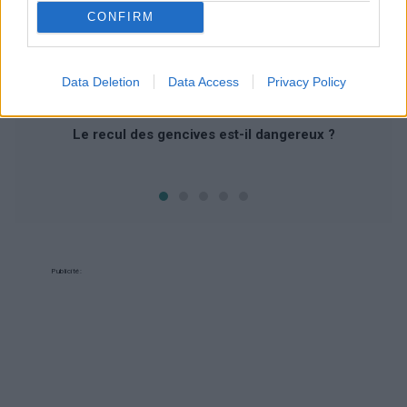
CONFIRM
‹
›
Data Deletion
Data Access
Privacy Policy
Le recul des gencives est-il dangereux ?
Publicité: