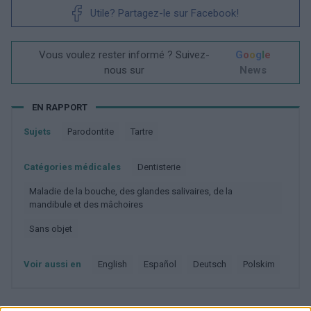
Utile? Partagez-le sur Facebook!
Vous voulez rester informé ? Suivez-
G
o
o
g
l
e
nous sur
News
EN RAPPORT
Sujets
Parodontite
Tartre
Catégories médicales
Dentisterie
Maladie de la bouche, des glandes salivaires, de la
mandibule et des mâchoires
Sans objet
Voir aussi en
english
español
deutsch
polskim