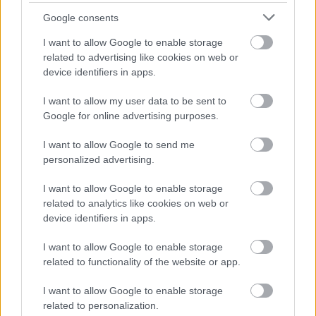
lorsqu'elle devient très intense et désagréable, il
Google consents
convient de l'examiner et, en cas de doute, de
I want to allow Google to enable storage
consulter un médecin.
related to advertising like cookies on web or
device identifiers in apps.
Utile? Partagez-le sur Facebook!
I want to allow my user data to be sent to
Google for online advertising purposes.
Vous voulez rester informé ? Suivez-
G
o
o
g
l
e
I want to allow Google to send me
nous sur
News
personalized advertising.
I want to allow Google to enable storage
EN RAPPORT
related to analytics like cookies on web or
device identifiers in apps.
Sujets
Mauvais-souffle-le-matin
Odeur-bouche désagréable
I want to allow Google to enable storage
related to functionality of the website or app.
Catégories médicales
I want to allow Google to enable storage
Appareil gastro-intestinal et métabolisme
Dentisterie
related to personalization.