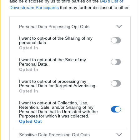
also be disclosed by us to third parties on the
IAB’s List of
alimentaires qui y prolifèrent. Si la production de
Downstream Participants
that may further disclose it to other
salive est insuffisante, le patient a un risque accru
third parties.
de développer une
odeur buccale désagréable
le
Please note that this website/app uses one or more Google
Personal Data Processing Opt Outs
matin. L'un des problèmes les plus connus pouvant
services and may gather and store information including but
not limited to your visit or usage behaviour. You may click to
I want to opt-out of the Sharing of my
entraîner une sécheresse buccale excessive est
personal data.
grant or deny consent to Google and its third-party tags to
Opted In
l'apnée du sommeil, qui se traduit, entre autres, par
use your data for below specified purposes in below Google
consent section.
I want to opt-out of the Sale of my
une respiration par la bouche pendant le sommeil.
Personal Data.
Opted In
Le diabète, les infections fongiques et la sinusite
I want to opt-out of processing my
Personal Data for Targeted Advertising.
sont d'autres affections susceptibles d'entraîner
Opted In
une
odeur dés
agréable dans la bouche le matin.
I want to opt-out of Collection, Use,
Retention, Sale, and/or Sharing of my
D'une certaine manière, la mauvaise haleine au réveil
Personal Data that Is Unrelated with the
Purposes for which it was collected.
est un phénomène naturel. Toutefois, compte tenu
Opted Out
de ce qui précède, il est parfaitement clair que
Sensitive Data Processing Opt Outs