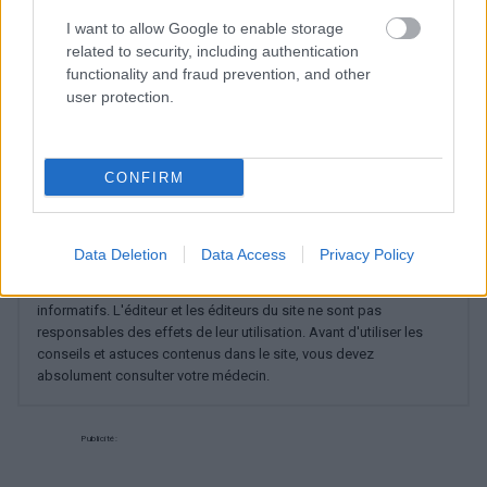
Voir aussi en
english
español
deutsch
polskim
I want to allow Google to enable storage
related to security, including authentication
functionality and fraud prevention, and other
user protection.
Les sources
https://www.medicalnewstoday.com/articles/morning-
CONFIRM
breath#seeing-a-dentist
Data Deletion
Data Access
Privacy Policy
Le contenu et les documents de ce site Web sont éducatifs et
informatifs. L'éditeur et les éditeurs du site ne sont pas
responsables des effets de leur utilisation. Avant d'utiliser les
conseils et astuces contenus dans le site, vous devez
absolument consulter votre médecin.
Publicité: