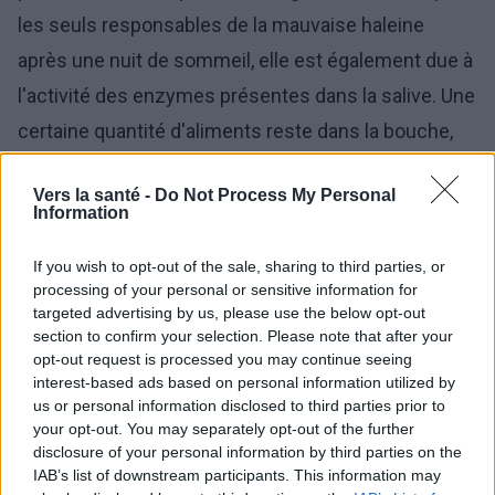
les seuls responsables de la mauvaise haleine
après une nuit de sommeil, elle est également due à
l'activité des enzymes présentes dans la salive. Une
certaine quantité d'aliments reste dans la bouche,
même après le brossage des dents du soir. Pendant
Vers la santé -
Do Not Process My Personal
le sommeil, les enzymes présentes dans la salive
Information
les décomposent, ce qui entraîne la formation de
If you wish to opt-out of the sale, sharing to third parties, or
divers composés soufrés, dont l'un est responsable
processing of your personal or sensitive information for
de l'
odeur désagréable de la bouche
.
targeted advertising by us, please use the below opt-out
section to confirm your selection. Please note that after your
La
mauvaise haleine du matin
peut également être
opt-out request is processed you may continue seeing
interest-based ads based on personal information utilized by
liée à une sécheresse excessive de la bouche.
us or personal information disclosed to third parties prior to
L'une des fonctions de la salive est de nettoyer la
your opt-out. You may separately opt-out of the further
disclosure of your personal information by third parties on the
cavité buccale des bactéries ou des débris
IAB’s list of downstream participants. This information may