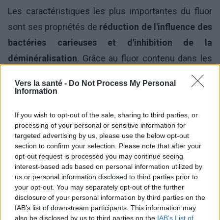
Les caractéristiques les plus importantes du fluor
sont ses propriétés de
réduction de l'influence des
bactéries carieuses et d'inhibition de la
déminéralisation
. Grâce au fluor contenu dans les
dentifrices, la formation de la plaque dentaire est
Vers la santé -
Do Not Process My Personal
considérablement réduite et les changements
Information
métaboliques des cellules bactériennes sont
If you wish to opt-out of the sale, sharing to third parties, or
inhibés. En outre, à concentration constante de fluor,
processing of your personal or sensitive information for
targeted advertising by us, please use the below opt-out
le
repositionnement des composés minéraux
section to confirm your selection. Please note that after your
perdus
sous l'action des acides devient possible, ce
opt-out request is processed you may continue seeing
interest-based ads based on personal information utilized by
qui rend les dents résistantes aux bactéries [2].
us or personal information disclosed to third parties prior to
your opt-out. You may separately opt-out of the further
Recommandations
disclosure of your personal information by third parties on the
IAB’s list of downstream participants. This information may
Selon les recommandations des spécialistes, il est
also be disclosed by us to third parties on the
IAB’s List of