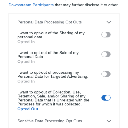
Downstream Participants
that may further disclose it to other
préférable d'appliquer environ
2 cm de pâte à
la fois,
third parties.
ce qui est suffisant pour un usage unique et
Please note that this website/app uses one or more Google
Personal Data Processing Opt Outs
constitue en outre une dose sûre. En ce qui
services and may gather and store information including but
not limited to your visit or usage behaviour. You may click to
I want to opt-out of the Sharing of my
concerne les enfants, la brosse à dents doit
personal data.
grant or deny consent to Google and its third-party tags to
Opted In
contenir suffisamment de dentifrice pour
use your data for below specified purposes in below Google
consent section.
ressembler à un petit pois. En outre, il est conseillé
I want to opt-out of the Sale of my
Personal Data.
d'
alterner entre différents
dentifrices, en particulier
Opted In
pour les enfants, car il s'agit d'un groupe pour lequel
I want to opt-out of processing my
Personal Data for Targeted Advertising.
il est particulièrement recommandé de renforcer les
Opted In
préparations à base de fluor [1].
I want to opt-out of Collection, Use,
Retention, Sale, and/or Sharing of my
Personal Data that Is Unrelated with the
Hypersensibilité dentaire sévère
Purposes for which it was collected.
Opted Out
L'
hypersensibilité
, c'est-à-dire la douleur ressentie
Sensitive Data Processing Opt Outs
lors de la consommation d'aliments chauds ou