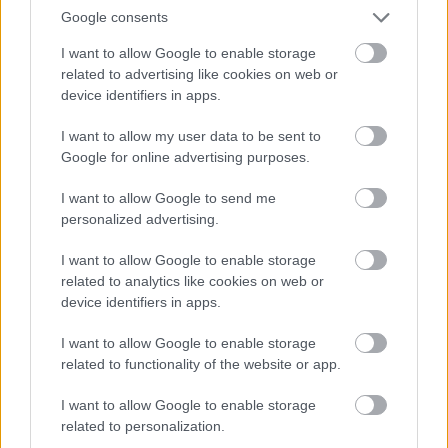
Google consents
froids, mais aussi sucrés ou acides, est un
problème très important dans la population. Dans les
I want to allow Google to enable storage
related to advertising like cookies on web or
cas d'hypersensibilité sévère, le fluor a un effet
device identifiers in apps.
apaisant
et aide à soulager la douleur, bien que dans
I want to allow my user data to be sent to
certains cas le fluor seul ne soit pas suffisant : il est
Google for online advertising purposes.
nécessaire d'utiliser un dentifrice contenant du
I want to allow Google to send me
chlorure de potassium [1].
personalized advertising.
I want to allow Google to enable storage
related to analytics like cookies on web or
Utile? Partagez-le sur Facebook!
device identifiers in apps.
Vous voulez rester informé ? Suivez-
G
o
o
g
l
e
I want to allow Google to enable storage
related to functionality of the website or app.
nous sur
News
I want to allow Google to enable storage
EN RAPPORT
related to personalization.