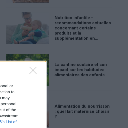
Nutrition infantile -
recommandations actuelles
concernant certains
produits et la
supplémentation en
vitamines D et K - partie 2.
La cantine scolaire et son
impact sur les habitudes
alimentaires des enfants
sonal or
ection to
ou may
 personal
Alimentation du nourrisson
out of the
: quel lait maternisé choisir
 downstream
?
B’s List of