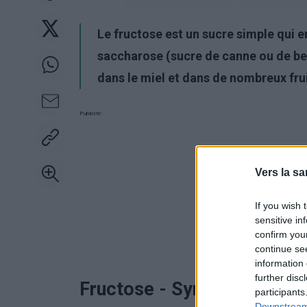
Le fructose est un sucre simple qui 
saccharose (sucre de canne ou de bet
dans le miel et dans de nombreux frui
Publicité:
Vers la sa
If you wish 
sensitive in
confirm you
continue se
information 
further disc
Fructose - Symptômes et é
participants
Downstream 