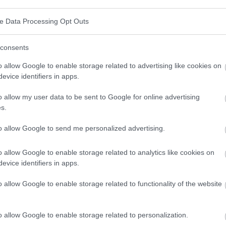
t pour votre bébé, faites également attention à la
ve Data Processing Opt Outs
cessaire, consultez votre médecin. Il est
consents
e si votre bébé présente soudainement des
u sucre ordinaire (saccharose) ou un mélange lacté
o allow Google to enable storage related to advertising like cookies on
evice identifiers in apps.
l pourrait s'agir d'un symptôme d'une maladie
o allow my user data to be sent to Google for online advertising
s.
to allow Google to send me personalized advertising.
tions prêtes à l'emploi ni d'utiliser des préparations
o allow Google to enable storage related to analytics like cookies on
evice identifiers in apps.
nt l'âge de 4 à 6 mois.
o allow Google to enable storage related to functionality of the website
 Partagez-le sur Facebook!
o allow Google to enable storage related to personalization.