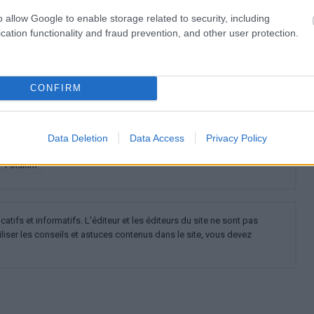
ormé ? Suivez-nous sur
G
o
o
g
l
e
News
o allow Google to enable storage related to security, including
cation functionality and fraud prevention, and other user protection.
tation
Le sucre dans l'alimentation des enfants
Sucre
CONFIRM
N'a pas d'importance
Nutrition - grossesse, adulte
 lait et produits laitiers
Tractus gastro-intestinal
Data Deletion
Data Access
Privacy Policy
polskim
ifs et informatifs. L'éditeur et les éditeurs du site ne sont pas
iliser les conseils et astuces contenus dans le site, vous devez