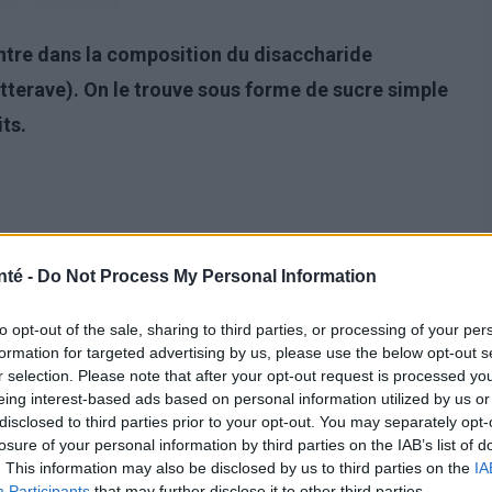
entre dans la composition du disaccharide
terave). On le trouve sous forme de sucre simple
ts.
nté -
Do Not Process My Personal Information
to opt-out of the sale, sharing to third parties, or processing of your per
formation for targeted advertising by us, please use the below opt-out s
r selection. Please note that after your opt-out request is processed y
eing interest-based ads based on personal information utilized by us or
disclosed to third parties prior to your opt-out. You may separately opt-
losure of your personal information by third parties on the IAB’s list of
volution
. This information may also be disclosed by us to third parties on the
IA
Participants
that may further disclose it to other third parties.