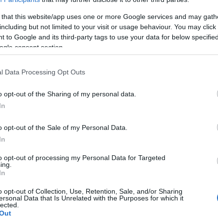
(glucose
et
galactose
), le
fructose
est absorbé par
 that this website/app uses one or more Google services and may gath
including but not limited to your visit or usage behaviour. You may click 
 de protéines de transport membranaire. C'est pour
 to Google and its third-party tags to use your data for below specifi
andé comme sucre dans ce que l'on appelle les
ogle consent section.
nés aux enfants dont la muqueuse intestinale est
l Data Processing Opt Outs
o opt-out of the Sharing of my personal data.
ents d'allaitement sont utilisés dans ces cas,
In
seul n'est plus recommandé comme source d'hydrates
o opt-out of the Sale of my Personal Data.
peut être nocif dans certaines conditions.
In
iété européenne de gastroentérologie, hépatologie
to opt-out of processing my Personal Data for Targeted
ing.
ttent un avis négatif sur tout mélange de fructose
In
à l'âge de 4 à 6 mois.
o opt-out of Collection, Use, Retention, Sale, and/or Sharing
ersonal Data that Is Unrelated with the Purposes for which it
lected.
Out