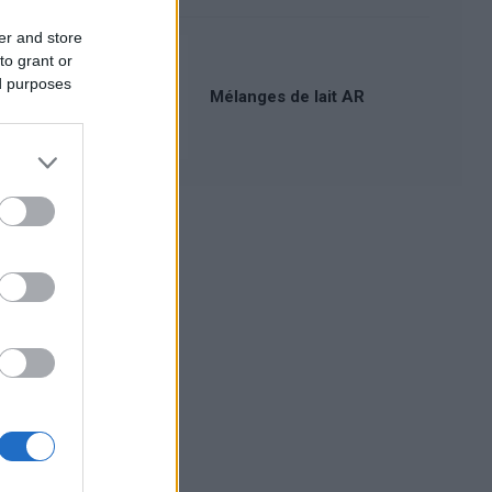
er and store
to grant or
ed purposes
Mélanges de lait AR
Publicité: