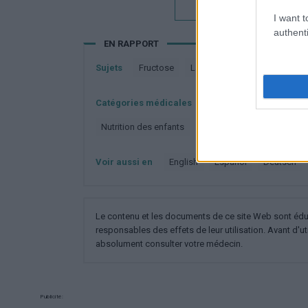
Vous voulez rester inf
I want t
authenti
EN RAPPORT
Sujets
Fructose
Lactose
Lait
L'alimen
Catégories médicales
0-6 mois
Fructose
Nutrition des enfants
Produits de remplacement du
Voir aussi en
english
español
deutsch
Le contenu et les documents de ce site Web sont éducat
responsables des effets de leur utilisation. Avant d'ut
absolument consulter votre médecin.
Publicité: