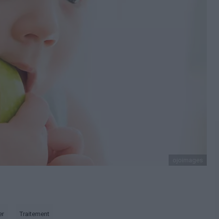
ojoimages
er
Traitement