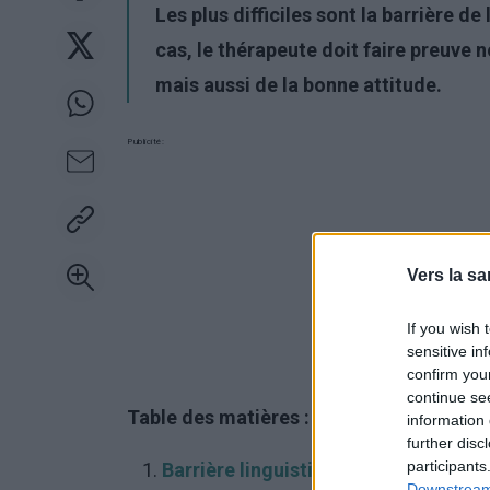
Les plus difficiles sont la barrière de
cas, le thérapeute doit faire preuve
mais aussi de la bonne attitude.
Publicité:
Vers la sa
If you wish 
sensitive in
confirm you
continue se
Table des matières :
information 
further disc
participants
Barrière linguistique
Downstream 