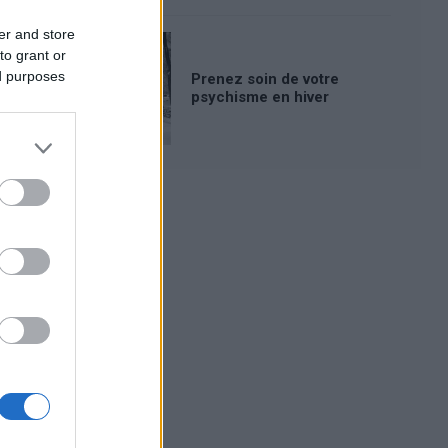
er and store
to grant or
ed purposes
Prenez soin de votre
psychisme en hiver
Publicité: