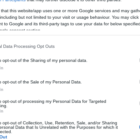
 that this website/app uses one or more Google services and may gath
including but not limited to your visit or usage behaviour. You may click 
 to Google and its third-party tags to use your data for below specifi
 font généralement en raison de symptômes physiques
ogle consent section.
maux d'estomac. Dans un premier temps, ils
l Data Processing Opt Outs
roubles, tels que la perte d'appétit ou les
 psychologique. Parfois, même la
conscience de la
o opt-out of the Sharing of my personal data.
u un psychothérapeute
ne les incite pas à chercher
In
vivent dans un nouveau pays depuis peu sont
o opt-out of the Sale of my Personal Data.
ns négatives de leur entourage. Exposées
In
nent de vivre la même chose dans le cabinet d'un
to opt-out of processing my Personal Data for Targeted
ing.
 un psychologue doit être particulièrement sensible
In
o opt-out of Collection, Use, Retention, Sale, and/or Sharing
ersonal Data that Is Unrelated with the Purposes for which it
lected.
Out