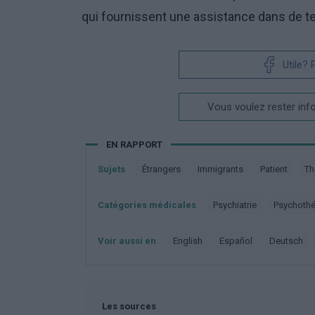
qui fournissent une assistance dans de te
Utile?
Vous voulez rester inf
EN RAPPORT
Sujets
étrangers
Immigrants
Patient
T
Catégories médicales
Psychiatrie
Psychoth
Voir aussi en
english
español
deutsch
Les sources