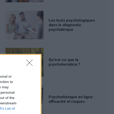
Les tests psychologiques
dans le diagnostic
psychiatrique
Qu'est-ce que la
psychoterratica ?
sonal or
ection to
ou may
 personal
Psychothérapie en ligne :
out of the
efficacité et risques
 downstream
B’s List of