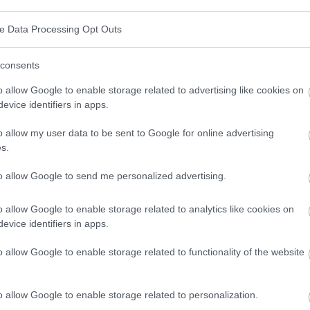
connaissance de la langue. Si le patient ne la parle
ve Data Processing Opt Outs
de faire appel à un interprète. Son rôle informel peut
atient, comme un membre de la famille. Une autre
consents
ète professionnel. Dans les deux cas, malgré une
o allow Google to enable storage related to advertising like cookies on
evice identifiers in apps.
iers peut rendre la thérapie beaucoup plus difficile.
 nouvelle langue, une conversation en face à face est
o allow my user data to be sent to Google for online advertising
s.
le risque de malentendus en raison d'un vocabulaire
ent peut décrire ses problèmes de manière
to allow Google to send me personalized advertising.
he de comprendre la source du
problème
et
o allow Google to enable storage related to analytics like cookies on
ue le patient parle couramment la langue du
evice identifiers in apps.
une attention particulière à la compréhension
o allow Google to enable storage related to functionality of the website
o allow Google to enable storage related to personalization.