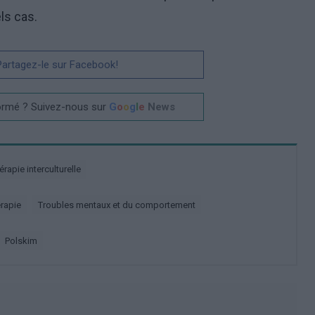
ls cas.
 Partagez-le sur Facebook!
ormé ? Suivez-nous sur
G
o
o
g
l
e
News
hérapie interculturelle
érapie
Troubles mentaux et du comportement
polskim