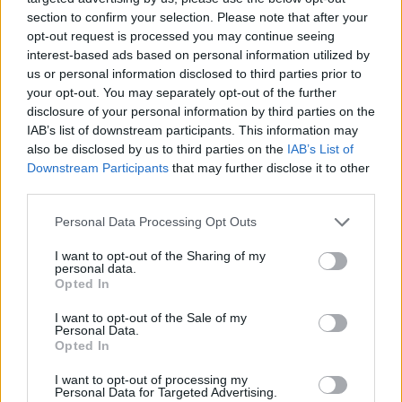
section to confirm your selection. Please note that after your
opt-out request is processed you may continue seeing
interest-based ads based on personal information utilized by
us or personal information disclosed to third parties prior to
your opt-out. You may separately opt-out of the further
disclosure of your personal information by third parties on the
Utile? Partagez-le sur Facebook!
IAB’s list of downstream participants. This information may
also be disclosed by us to third parties on the
IAB’s List of
Downstream Participants
that may further disclose it to other
Vous voulez rester informé ? Suivez-
G
o
o
g
l
e
third parties.
nous sur
News
Please note that this website/app uses one or more Google
Personal Data Processing Opt Outs
services and may gather and store information including but
EN RAPPORT
not limited to your visit or usage behaviour. You may click to
I want to opt-out of the Sharing of my
personal data.
grant or deny consent to Google and its third-party tags to
Sujets
Psychothérapie centrée sur le client
Opted In
use your data for below specified purposes in below Google
Psychothérapie gestalt
Psychothérapie-humaniste
consent section.
I want to opt-out of the Sale of my
Personal Data.
Opted In
Voir aussi en
english
español
deutsch
polskim
I want to opt-out of processing my
Personal Data for Targeted Advertising.