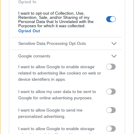
Opted In
Les sources
I want to opt-out of Collection, Use,
Retention, Sale, and/or Sharing of my
Personal Data that Is Unrelated with the
Jakubowska U., Thérapie humaniste-existentielle. In :
Purposes for which it was collected.
Psychotherapy. Theory. Edited by Grzesiuk L., Warsaw : Eneteia
Opted Out
2005, 177-188.
Sensitive Data Processing Opt Outs
Google consents
Le contenu et les documents de ce site Web sont éducatifs et
informatifs. L'éditeur et les éditeurs du site ne sont pas
I want to allow Google to enable storage
responsables des effets de leur utilisation. Avant d'utiliser les
related to advertising like cookies on web or
conseils et astuces contenus dans le site, vous devez
device identifiers in apps.
absolument consulter votre médecin.
I want to allow my user data to be sent to
Google for online advertising purposes.
Publicité:
I want to allow Google to send me
personalized advertising.
I want to allow Google to enable storage