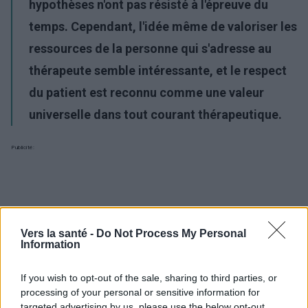
hypothèses n'ont pas résisté à l'épreuve du
temps. Cependant, l'idée même de valoriser les
ressources de la personne qui s'adresse au
thérapeute semble intéressante, et le respect
du patient est reconnu comme une valeur
universelle dans tout courant thérapeutique.
Publicité:
Vers la santé -
Do Not Process My Personal
Information
If you wish to opt-out of the sale, sharing to third parties, or
processing of your personal or sensitive information for
targeted advertising by us, please use the below opt-out