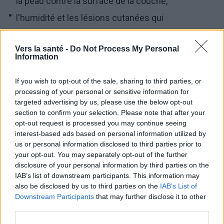
la peau contre la surface de la couche,
l'humidité et les lésions cutanées qui
l'accompagnent - les abrasions mécaniques de la
Vers la santé -
Do Not Process My Personal
peau sensible des fesses en contact avec l'urine
Information
se transforment facilement en plaques cutanées
étendues,
If you wish to opt-out of the sale, sharing to third parties, or
processing of your personal or sensitive information for
modifications du pH de l'urine - le pH alcalin de
targeted advertising by us, please use the below opt-out
section to confirm your selection. Please note that after your
l'urine contribue à l'émergence de bactéries qui
opt-out request is processed you may continue seeing
irritent la peau délicate du bébé,
interest-based ads based on personal information utilized by
us or personal information disclosed to third parties prior to
une hygiène incorrecte ou insuffisante de l'enfant
your opt-out. You may separately opt-out of the further
- ne pas laver la peau, utiliser des lingettes
disclosure of your personal information by third parties on the
IAB’s list of downstream participants. This information may
humides allergisantes,
also be disclosed by us to third parties on the
IAB’s List of
les levures et les levures fécales favorisent
Downstream Participants
that may further disclose it to other
third parties.
l'irritation de la peau,