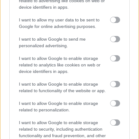
related to advertising like cookies on web or
marque de la couche convient à votre bébé et ne
device identifiers in apps.
provoque pas d'altérations de la peau. Si vous
I want to allow my user data to be sent to
changez constamment de couches, de lingettes ou
Google for online advertising purposes.
de crèmes, il se peut que vous rencontriez un jour
I want to allow Google to send me
personalized advertising.
un allergène qui sensibilise votre bébé.
I want to allow Google to enable storage
related to analytics like cookies on web or
device identifiers in apps.
1
2
I want to allow Google to enable storage
related to functionality of the website or app.
Utile? Partagez-le sur Facebook!
I want to allow Google to enable storage
related to personalization.
Vous voulez rester informé ? Suivez-
G
o
o
g
l
e
I want to allow Google to enable storage
nous sur
News
related to security, including authentication
functionality and fraud prevention, and other