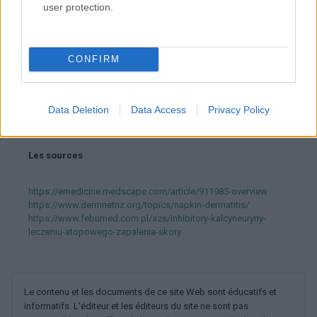
EN RAPPORT
user protection.
Sujets
Allergie
Dermatite de l'érythème fessier
Nappy
Nourrisson
CONFIRM
Voir aussi en
english
español
deutsch
polskim
Data Deletion
Data Access
Privacy Policy
Les sources
https://emedicine.medscape.com/article/911985-overview
https://www.dermnetnz.org/topics/napkin-dermatitis/
https://www.febumed.com.pl/azs/inhibitory-kalcyneuryny-
leczeniu-atopowego-zapalenia-skory
Le contenu et les documents de ce site Web sont éducatifs et
informatifs. L'éditeur et les éditeurs du site ne sont pas