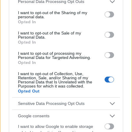
Please note that this website/app uses one or more Google
Personal Data Processing Opt Outs
diarrhée prolongée et irritation associée,
services and may gather and store information including but
not limited to your visit or usage behaviour. You may click to
I want to opt-out of the Sharing of my
anomalies congénitales du système urinaire,
personal data.
grant or deny consent to Google and its third-party tags to
Opted In
fuites urinaires/fécales associées qui provoquent
use your data for below specified purposes in below Google
consent section.
des irritations cutanées.
I want to opt-out of the Sale of my
Personal Data.
Opted In
L'érythème fessier peut-il
I want to opt-out of processing my
Personal Data for Targeted Advertising.
Opted In
également toucher mon bébé ?
I want to opt-out of Collection, Use,
Retention, Sale, and/or Sharing of my
L'érythème fessier est une affection
Personal Data that Is Unrelated with the
Purposes for which it was collected.
dermatologique courante chez les bébés âgés de 7
Opted Out
à 12 mois, mais il ne touche pas tous les bébés. Le
Sensitive Data Processing Opt Outs
meilleur conseil que l'on puisse donner aux mamans
Google consents
est de surveiller la peau de leur bébé. Il n'est pas
I want to allow Google to enable storage
utile de changer constamment de couche si la