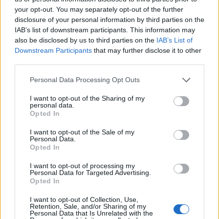
your opt-out. You may separately opt-out of the further
inflammatoires non stéroïdiens (par exemple,
disclosure of your personal information by third parties on the
l'ibuprofène). Les solutions de sel marin et le lavage
IAB’s list of downstream participants. This information may
also be disclosed by us to third parties on the
IAB’s List of
salin sont également utilisés dans le traitement.
Downstream Participants
that may further disclose it to other
third parties.
Selon le guide, la rhinosinusite est définie
Please note that this website/app uses one or more Google
Personal Data Processing Opt Outs
cliniquement comme un état caractérisé par la
services and may gather and store information including but
not limited to your visit or usage behaviour. You may click to
I want to opt-out of the Sharing of my
présence d'au moins deux symptômes, dont l'un
personal data.
grant or deny consent to Google and its third-party tags to
Opted In
doit être :
use your data for below specified purposes in below Google
consent section.
I want to opt-out of the Sale of my
une obstruction nasale (altération de la
Personal Data.
Opted In
perméabilité nasale) et/ou,
I want to opt-out of processing my
un écoulement nasal (communément appelé
Personal Data for Targeted Advertising.
Opted In
catarrhe),
I want to opt-out of Collection, Use,
Retention, Sale, and/or Sharing of my
Personal Data that Is Unrelated with the