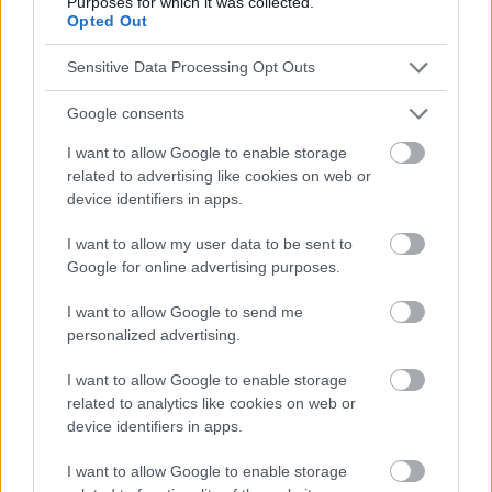
Purposes for which it was collected.
et
Opted Out
douleur faciale, distension faciale
Sensitive Data Processing Opt Outs
diminution/perte de l'odorat (chez les enfants :
Google consents
toux).
I want to allow Google to enable storage
related to advertising like cookies on web or
device identifiers in apps.
Ainsi que lors d'un examen endoscopique :
I want to allow my user data to be sent to
polypes et/ou,
Google for online advertising purposes.
écoulement mucopurulent (à l'origine dans la voie
I want to allow Google to send me
personalized advertising.
nasale moyenne),
gonflement de la muqueuse (à l'origine dans la
I want to allow Google to enable storage
related to analytics like cookies on web or
voie nasale moyenne),
device identifiers in apps.
Modifications par tomodensitométrie,
I want to allow Google to enable storage
modifications de la muqueuse dans le complexe