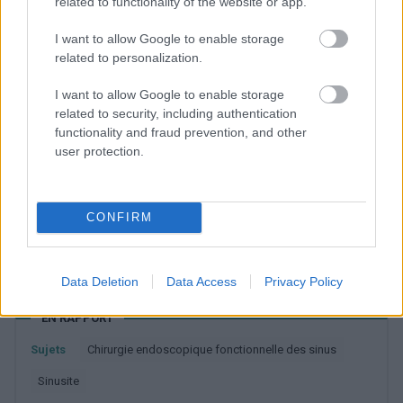
related to functionality of the website or app.
oro-conjonctival (OMC) et/ou les sinus.
I want to allow Google to enable storage
related to personalization.
I want to allow Google to enable storage
related to security, including authentication
1
2
functionality and fraud prevention, and other
user protection.
Utile? Partagez-le sur Facebook!
CONFIRM
Vous voulez rester informé ? Suivez-
G
o
o
g
l
e
nous sur
News
Data Deletion
Data Access
Privacy Policy
EN RAPPORT
Sujets
Chirurgie endoscopique fonctionnelle des sinus
Sinusite