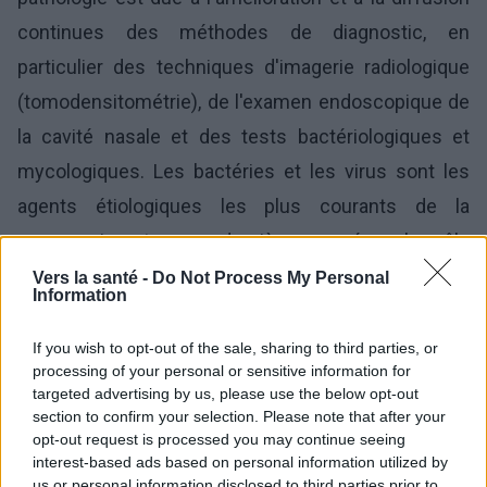
continues des méthodes de diagnostic, en
particulier des techniques d'imagerie radiologique
(tomodensitométrie), de l'examen endoscopique de
la cavité nasale et des tests bactériologiques et
mycologiques. Les bactéries et les virus sont les
agents étiologiques les plus courants de la
pneumonie et, ces dernières années, le rôle
croissant des champignons dans ce processus a
Vers la santé -
Do Not Process My Personal
Information
également été noté. La pharmacothérapie est le
principal et l'un des premiers traitements de la
If you wish to opt-out of the sale, sharing to third parties, or
processing of your personal or sensitive information for
sinusite chronique. Le traitement comprend des
targeted advertising by us, please use the below opt-out
corticostéroïdes (principalement administrés par
section to confirm your selection. Please note that after your
opt-out request is processed you may continue seeing
voie intranasale, dans certains cas par voie
interest-based ads based on personal information utilized by
systémique), des antibiotiques et des anti-
us or personal information disclosed to third parties prior to