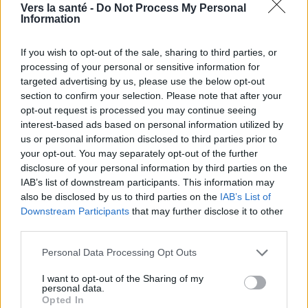
Vers la santé -
Do Not Process My Personal
Information
ce moment-là qu'il y a une forte probabilité que le
bébé développe un
PSARCD
- fetal alcohol
If you wish to opt-out of the sale, sharing to third parties, or
spectrum disorder (trouble du spectre de
processing of your personal or sensitive information for
targeted advertising by us, please use the below opt-out
l'alcoolisation fœtale) [2].
section to confirm your selection. Please note that after your
opt-out request is processed you may continue seeing
L'apparition du trouble du spectre de l'alcoolisation
interest-based ads based on personal information utilized by
us or personal information disclosed to third parties prior to
fœtale est déterminée par un certain nombre de
your opt-out. You may separately opt-out of the further
facteurs, tels que la fréquence de la consommation
disclosure of your personal information by third parties on the
IAB’s list of downstream participants. This information may
d'alcool, la quantité d'alcool consommée ou le stade
also be disclosed by us to third parties on the
IAB’s List of
de développement du fœtus. Les facteurs
Downstream Participants
that may further disclose it to other
third parties.
génétiques ou l'état de santé général de la mère
Please note that this website/app uses one or more Google
sont également importants.
Personal Data Processing Opt Outs
services and may gather and store information including but
not limited to your visit or usage behaviour. You may click to
I want to opt-out of the Sharing of my
Les anomalies les plus courantes rencontrées dans
personal data.
grant or deny consent to Google and its third-party tags to
Opted In
le contexte d'un enfant atteint de PSARCD sont
use your data for below specified purposes in below Google