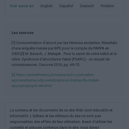
Voir aussi en
english
español
deutsch
polskim
Les sources
[1] Consommation d'alcool par les femmes enceintes. Résultats
d'une enquête menée par BPS pour le compte de PARPA en
2005 [3] M. Banach, J. Matejek : Pour la santé de votre bébé et la
vôtre. Syndrome d'alcoolisme fœtal (PSARC) - un recueil de
connaissances. Cracovie 2016, pp. 69-70.
[2] https://everethnews.pl/newsy/rpd-o-potrzebie-
wprowadzenia-odpowiedzialnosci-karnej-dla-matek-
spozywajacych-alkohol/
Le contenu et les documents de ce site Web sont éducatifs et
informatifs. L'éditeur et les éditeurs du site ne sont pas
responsables des effets de leur utilisation. Avant d'utiliser les
conseils et astuces contenus dans le site, vous devez