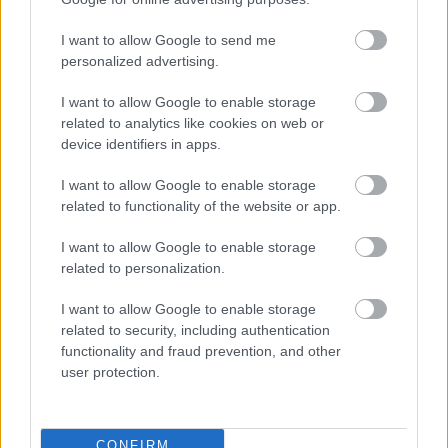
I want to allow Google to send me
L'éducation
personalized advertising.
Quelle que soit la direction prise par les mesures
I want to allow Google to enable storage
related to analytics like cookies on web or
pénales, il est avant tout nécessaire d'
éduquer la
device identifiers in apps.
société
- non seulement les femmes enceintes,
I want to allow Google to enable storage
non seulement les femmes, mais aussi les
related to functionality of the website or app.
hommes.
I want to allow Google to enable storage
Les faits médicalement prouvés concernant les
related to personalization.
dommages causés par l'alcool au système nerveux
I want to allow Google to enable storage
related to security, including authentication
de l'enfant à naître et les maladies qui peuvent en
functionality and fraud prevention, and other
découler sont des connaissances que les parents
user protection.
potentiels devraient avoir [2].
CONFIRM