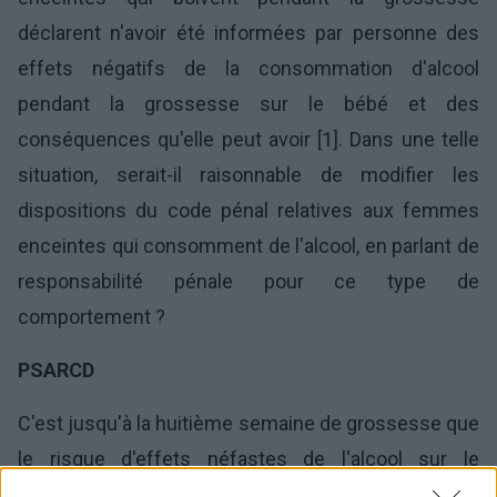
déclarent n'avoir été informées par personne des
effets négatifs de la consommation d'alcool
pendant la grossesse sur le bébé et des
conséquences qu'elle peut avoir [1]. Dans une telle
situation, serait-il raisonnable de modifier les
dispositions du code pénal relatives aux femmes
enceintes qui consomment de l'alcool, en parlant de
responsabilité pénale pour ce type de
comportement ?
PSARCD
C'est jusqu'à la huitième semaine de grossesse que
le risque d'effets néfastes de l'alcool sur le
développement de l'enfant est le plus élevé. C'est à