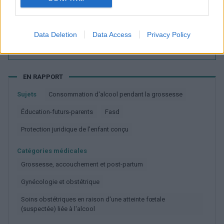
Utile? Partagez-le sur Facebook!
Data Deletion
Data Access
Privacy Policy
Vous voulez rester informé ? Suivez-
G
o
o
g
l
e
nous sur
News
EN RAPPORT
Sujets
Consommation d'alcool pendant la grossesse
éducation-futurs-parents
Fasd
Protection juridique de l'enfant conçu
Catégories médicales
Grossesse, accouchement et post-partum
Gynécologie et obstétrique
Soins obstétriques en raison d'une atteinte fœtale
(suspectée) liée à l'alcool