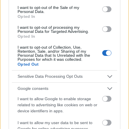
consent section.
I want to opt-out of the Sale of my
principalement un retard
psychomoteur
, une
Personal Data.
Opted In
altération du fonctionnement intellectuel
et un
syndrome de certaines anomalies faciales
I want to opt-out of processing my
Personal Data for Targeted Advertising.
mineures ou des anomalies des membres et du
Opted In
cœur
[3].
I want to opt-out of Collection, Use,
Retention, Sale, and/or Sharing of my
Personal Data that Is Unrelated with the
Restrictions légales
Purposes for which it was collected.
Opted Out
Dans la réalité juridique actuelle, l'enfant conçu n'est
Sensitive Data Processing Opt Outs
pas protégé. Est-il donc juste d'étendre la protection
Google consents
juridique à l'enfant conçu ? La question de savoir s'il
I want to allow Google to enable storage
est légitime d'introduire une responsabilité pénale
related to advertising like cookies on web or
découlant d'une action dirigée contre la santé et la
device identifiers in apps.
vie de l'enfant conçu est une question à laquelle
I want to allow my user data to be sent to
chaque individu est mieux à même de répondre [2].
Google for online advertising purposes.