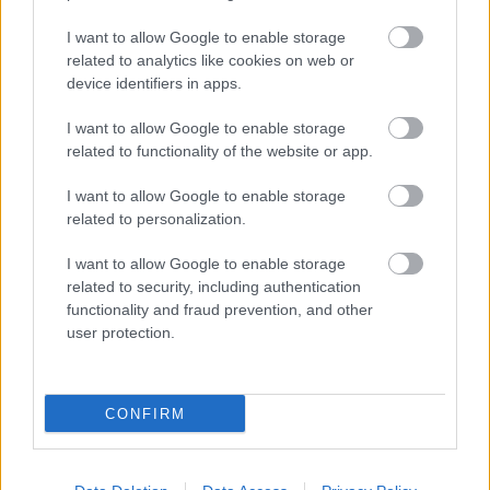
Thérapie génique pour les personnes atteintes de surdité héréditaire,
photo :
I want to allow Google to enable storage
related to analytics like cookies on web or
panthermedia
device identifiers in apps.
Cependant, l'étude est toujours en cours et les
I want to allow Google to enable storage
related to functionality of the website or app.
participants sont observés.
I want to allow Google to enable storage
Ces résultats représentent un grand espoir pour les
related to personalization.
patients malentendants, car il n'
existe
actuellement
I want to allow Google to enable storage
aucun
médicament contre la surdité héréditaire
.
related to security, including authentication
functionality and fraud prevention, and other
L'Institut de thérapie génique et cellulaire Mass
user protection.
General Brigham contribue à traduire les résultats
des chercheurs en premiers essais cliniques sur
CONFIRM
l'homme dans le cadre de cette recherche. Les
chercheurs qui s'attaquent à la
surdité
souhaitent