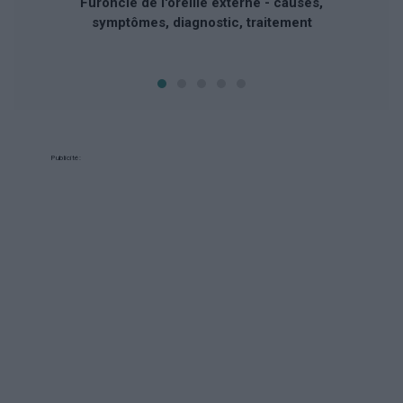
Furoncle de l'oreille externe - causes,
symptômes, diagnostic, traitement
Publicité: