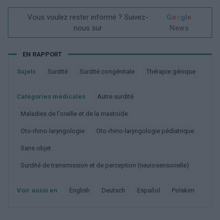
Vous voulez rester informé ? Suivez-
G
o
o
g
l
e
nous sur
News
EN RAPPORT
Sujets
Surdité
Surdité congénitale
Thérapie génique
Catégories médicales
Autre surdité
Maladies de l'oreille et de la mastoïde
Oto-rhino-laryngologie
Oto-rhino-laryngologie pédiatrique
Sans objet
Surdité de transmission et de perception (neurosensorielle)
Voir aussi en
english
deutsch
español
polskim