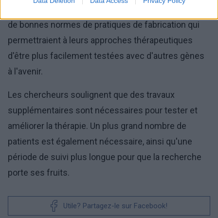
Data Deletion
Data Access
Privacy Policy
collaborer avec l'institut dans l'espoir de développer
de bonnes normes de pratiques de fabrication qui
permettraient à leurs approches thérapeutiques
d'être plus facilement testées avec d'autres gènes
à l'avenir.
Les chercheurs soulignent que des travaux
supplémentaires sont nécessaires pour tester et
améliorer la thérapie. Un plus grand nombre de
patients est également nécessaire, ainsi qu'une
période de suivi plus longue pour que la recherche
porte ses fruits.
Utile? Partagez-le sur Facebook!