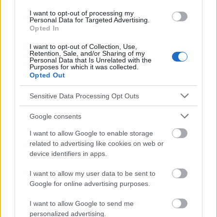
la parole et la localisation des sons se sont
I want to opt-out of processing my
également améliorées de manière significative. Fait
Personal Data for Targeted Advertising.
Opted In
intéressant, deux enfants ont même commencé à
I want to opt-out of Collection, Use,
danser au son de la musique !
Retention, Sale, and/or Sharing of my
Personal Data that Is Unrelated with the
Purposes for which it was collected.
Opted Out
Sensitive Data Processing Opt Outs
Google consents
I want to allow Google to enable storage
related to advertising like cookies on web or
device identifiers in apps.
I want to allow my user data to be sent to
Google for online advertising purposes.
I want to allow Google to send me
personalized advertising.