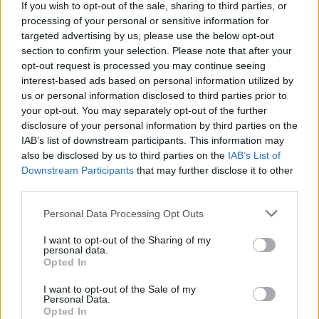
If you wish to opt-out of the sale, sharing to third parties, or
souffrent d'une déficience auditive,
processing of your personal or sensitive information for
targeted advertising by us, please use the below opt-out
il y a environ 26 millions de personnes atteintes de
section to confirm your selection. Please note that after your
surdité congénitale,
opt-out request is processed you may continue seeing
interest-based ads based on personal information utilized by
Les patients plus jeunes sont également
us or personal information disclosed to third parties prior to
concernés : jusqu'à 60 % des cas de surdité
your opt-out. You may separately opt-out of the further
disclosure of your personal information by third parties on the
infantile sont d'origine génétique.
IAB’s list of downstream participants. This information may
also be disclosed by us to third parties on the
IAB’s List of
Downstream Participants
that may further disclose it to other
L'étude a porté sur cinq enfants auxquels on a
third parties.
injecté des copies fonctionnelles du
transgène
Please note that this website/app uses one or more Google
Personal Data Processing Opt Outs
services and may gather and store information including but
OTOF humain
- porté par l'adénovirus (AAV) - dans
not limited to your visit or usage behaviour. You may click to
I want to opt-out of the Sharing of my
personal data.
l'oreille interne à l'aide d'une opération spécialisée
grant or deny consent to Google and its third-party tags to
Opted In
use your data for below specified purposes in below Google
peu invasive. Les cinq patients ont vu leur audition
consent section.
I want to opt-out of the Sale of my
s'améliorer dans les deux oreilles ; la perception de
Personal Data.
Opted In