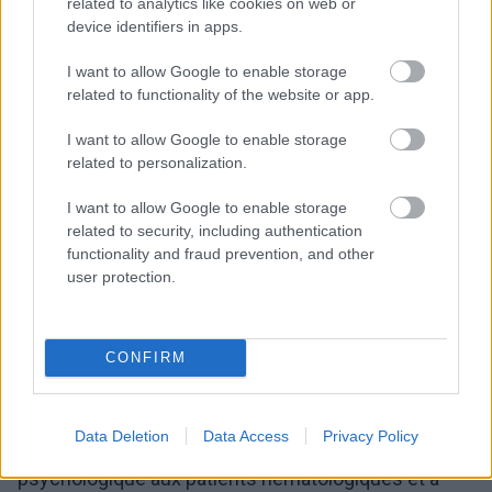
des sciences médicales de Poznan. Chacun des
related to analytics like cookies on web or
device identifiers in apps.
lauréats a reçu la somme de
250 000 PLN
, qui sera
I want to allow Google to enable storage
utilisée pour poursuivre des travaux scientifiques
related to functionality of the website or app.
dans le domaine de la transplantation.
I want to allow Google to enable storage
Les patients bénéficient d'une
related to personalization.
prise en charge psychologique
I want to allow Google to enable storage
related to security, including authentication
functionality and fraud prevention, and other
La troisième édition de la bourse de la Fondation
user protection.
FURM s'est déroulée en 2024 et a battu tous les
records. L'objectif principal de cette initiative est
CONFIRM
d'apporter un soutien psychologique aux patients
pendant leur traitement en versant des fonds à des
Data Deletion
Data Access
Privacy Policy
organisations qui fournissent une assistance
psychologique aux patients hématologiques et à