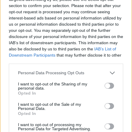
section to confirm your selection. Please note that after your
communauté des volontaires
opt-out request is processed you may continue seeing
interest-based ads based on personal information utilized by
s'agrandit
us or personal information disclosed to third parties prior to
your opt-out. You may separately opt-out of the further
8 000
nouveaux bénévoles ont rejoint la Fondation
disclosure of your personal information by third parties on the
IAB’s list of downstream participants. This information may
FURM en 2024. La communauté entière compte
also be disclosed by us to third parties on the
IAB’s List of
désormais
98 759
personnes ! Ce sont ces
Downstream Participants
that may further disclose it to other
third parties.
personnes qui donnent de leur temps et de leur
Please note that this website/app uses one or more Google
Personal Data Processing Opt Outs
énergie pour soutenir l'idée du don de moelle
services and may gather and store information including but
osseuse, éduquer, dissiper les mythes blessants et
not limited to your visit or usage behaviour. You may click to
I want to opt-out of the Sharing of my
personal data.
grant or deny consent to Google and its third-party tags to
inspirer d'autres personnes à devenir des donneurs
Opted In
use your data for below specified purposes in below Google
potentiels.
consent section.
I want to opt-out of the Sale of my
Personal Data.
Opted In
Soutien aux jeunes scientifiques
I want to opt-out of processing my
Personal Data for Targeted Advertising.