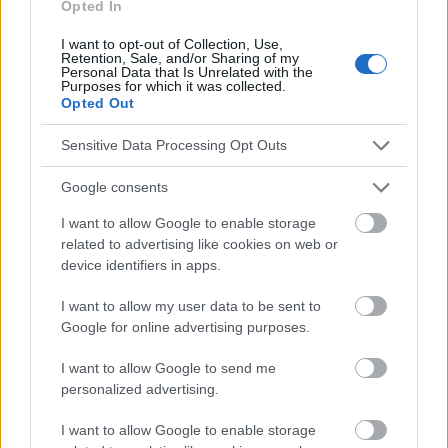
La transplantologie se développe grâce aux
Opted In
médecins, aux donneurs de moelle osseuse, mais
I want to opt-out of Collection, Use,
Retention, Sale, and/or Sharing of my
aussi aux jeunes scientifiques, c'est pourquoi en
Personal Data that Is Unrelated with the
Purposes for which it was collected.
2024, pour la sixième fois, la Fondation FURM a
Opted Out
attribué une bourse à des chercheurs qui
Sensitive Data Processing Opt Outs
concentrent leurs travaux, entre autres, sur la
Google consents
transplantation hématologique et les thérapies
I want to allow Google to enable storage
cellulaires. Le lauréat de la catégorie recherche
related to advertising like cookies on web or
fondamentale est le Dr Paweł Ćwiek de l'Institut de
device identifiers in apps.
biochimie et de biophysique de l'Académie
I want to allow my user data to be sent to
polonaise des sciences, tandis que le lauréat de la
Google for online advertising purposes.
catégorie clinique est le projet du Dr Tadeusz
I want to allow Google to send me
Kubicki du département d'hématologie et de
personalized advertising.
transplantation de moelle osseuse de l'Université
I want to allow Google to enable storage