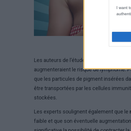
I want t
authenti
Les auteurs de l'étude ne sont pas en mes
augmenteraient le risque de lymphome. Par
que les particules de pigment insérées da
être transportées par les cellules immunit
stockées.
Les experts soulignent également que le
faible et que son éventuelle augmentation
significative la possibilité de contracter la