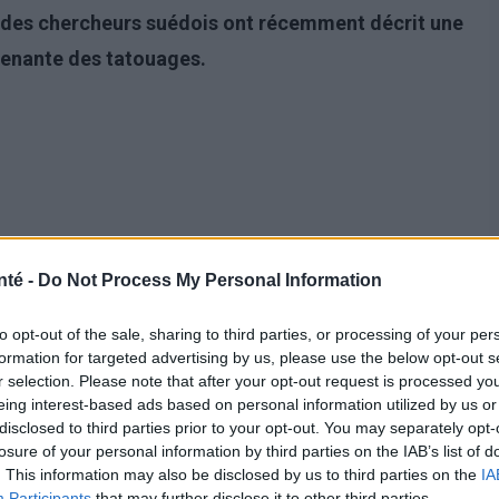
 des chercheurs suédois ont récemment décrit une
renante des tatouages.
nté -
Do Not Process My Personal Information
to opt-out of the sale, sharing to third parties, or processing of your per
formation for targeted advertising by us, please use the below opt-out s
r selection. Please note that after your opt-out request is processed y
 pas associé à des risques pour la santé - on signale
eing interest-based ads based on personal information utilized by us or
disclosed to third parties prior to your opt-out. You may separately opt-
r le
VIH ou le VHC
en cas d'utilisation d'instruments
losure of your personal information by third parties on the IAB’s list of
s conséquences potentielles du tatouage peuvent être
. This information may also be disclosed by us to third parties on the
IA
Participants
that may further disclose it to other third parties.