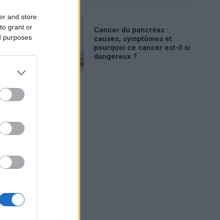
er and store
to grant or
Cancer du pancréas :
ed purposes
causes, symptômes et
pourquoi ce cancer est-il si
dangereux ?
Publicité: