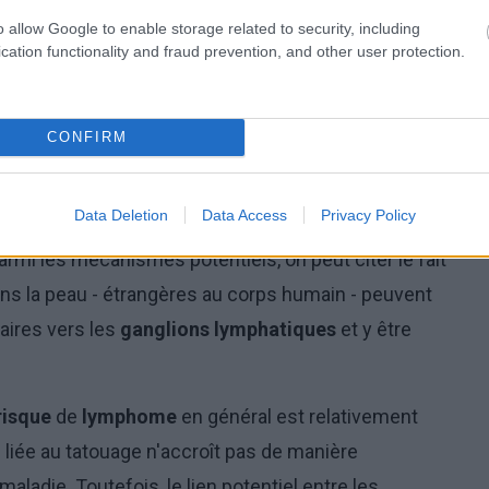
o allow Google to enable storage related to security, including
cation functionality and fraud prevention, and other user protection.
CONFIRM
Tatouage et risque de lymphome,
photo : panthermedia
Data Deletion
Data Access
Privacy Policy
ure d'expliquer pourquoi les tatouages
mi les mécanismes potentiels, on peut citer le fait
ns la peau - étrangères au corps humain - peuvent
aires vers les
ganglions lymphatiques
et y être
risque
de
lymphome
en général est relativement
 liée au tatouage n'accroît pas de manière
 maladie. Toutefois, le lien potentiel entre les