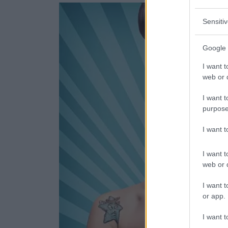
Sensiti
Google 
I want t
web or d
I want t
purpose
I want 
I want t
web or d
I want t
or app.
I want t