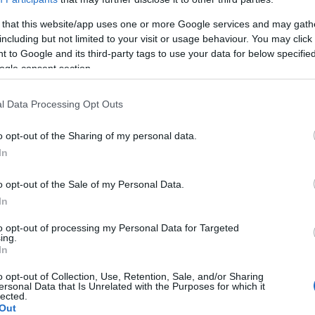
 montré des chercheurs suédois.
 that this website/app uses one or more Google services and may gath
 augmentation de l'un des cancers du système
including but not limited to your visit or usage behaviour. You may click 
 to Google and its third-party tags to use your data for below specifi
ons en sont inconnues et divers spécialistes
ogle consent section.
 la source du problème. De manière assez
té de Lund, en Suède, ont annoncé avoir analysé le
l Data Processing Opt Outs
atouage de la peau
: au cours des années analysées,
o opt-out of the Sharing of my personal data.
a augmenté, mais aussi la fréquence des personnes
In
o opt-out of the Sale of my Personal Data.
In
eu moins de 6 000 personnes, dont 1 398 étaient
ient pas. Les conclusions auxquelles sont parvenus
to opt-out of processing my Personal Data for Targeted
ing.
: ils ont constaté que dans les deux ans suivant un
In
être
81 % plus élevé
que chez les personnes non
o opt-out of Collection, Use, Retention, Sale, and/or Sharing
ersonal Data that Is Unrelated with the Purposes for which it
lected.
Out