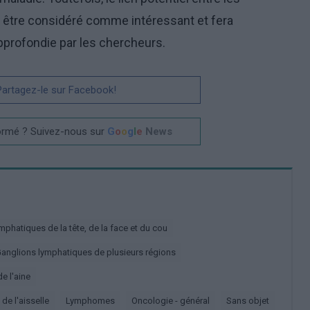
 être considéré comme intéressant et fera
pprofondie par les chercheurs.
 Partagez-le sur Facebook!
ormé ? Suivez-nous sur
G
o
o
g
l
e
News
ymphatiques de la tête, de la face et du cou
Ganglions lymphatiques de plusieurs régions
e l'aine
de l'aisselle
Lymphomes
Oncologie - général
Sans objet