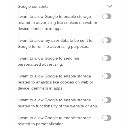
Google consents
Le report de l'endormissement est principalement
associé à
I want to allow Google to enable storage
un raccourcissement de la phase REM
,
related to advertising like cookies on web or
qui se produit au cours de la deuxième phase du
device identifiers in apps.
sommeil. La phase REM
(rapid eye movement
)
I want to allow my user data to be sent to
stimule le système nerveux central (SNC) et est
Google for online advertising purposes.
responsable du bon fonctionnement du cerveau. Ce
I want to allow Google to send me
qui a le plus surpris les chercheurs, c'est l'absence
personalized advertising.
de lien entre le chronotype et l'état mental du corps.
I want to allow Google to enable storage
related to analytics like cookies on web or
Les chercheurs supposent qu'un
plus grand
device identifiers in apps.
sentiment d'isolement la nuit
, résultant d'un flux de
I want to allow Google to enable storage
stimuli plus faible et d'un contact réduit avec
related to functionality of the website or app.
d'autres personnes, pourrait également être
I want to allow Google to enable storage
responsable de la détérioration de l'état mental.
related to personalization.