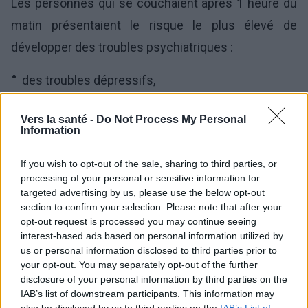
Les personnes qui se couchaient après 1 heure du
matin présentaient le risque le plus élevé de
développer des troubles psychiatriques :
des troubles dépressifs,
des troubles de la conduite,
Vers la santé -
Do Not Process My Personal
troubles neurodéveloppementaux et troubles
Information
anxieux généralisés (TAG).
If you wish to opt-out of the sale, sharing to third parties, or
processing of your personal or sensitive information for
targeted advertising by us, please use the below opt-out
Le risque le plus faible a été observé chez les
section to confirm your selection. Please note that after your
personnes qui s'endormaient le plus tôt et se
opt-out request is processed you may continue seeing
interest-based ads based on personal information utilized by
réveillaient le matin.
us or personal information disclosed to third parties prior to
your opt-out. You may separately opt-out of the further
Les résultats de l'analyse ont surpris les
disclosure of your personal information by third parties on the
IAB’s list of downstream participants. This information may
chercheurs, qui avaient supposé que les personnes