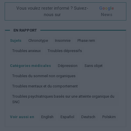
Vous voulez rester informé ? Suivez-
G
o
o
g
l
e
nous sur
News
EN RAPPORT
Sujets
Chronotype
Insomnie
Phase rem
Troubles anxieux
Troubles dépressifs
Catégories médicales
Dépression
Sans objet
Troubles du sommeil non organiques
Troubles mentaux et du comportement
Troubles psychiatriques basés sur une atteinte organique du
SNC
Voir aussi en
english
español
deutsch
polskim