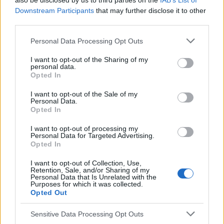
also be disclosed by us to third parties on the
IAB’s List of
vivant selon leur chronotype jouiraient d'un
meilleur
Downstream Participants
that may further disclose it to other
third parties.
bien-être
.
Please note that this website/app uses one or more Google
Personal Data Processing Opt Outs
services and may gather and store information including but
not limited to your visit or usage behaviour. You may click to
I want to opt-out of the Sharing of my
personal data.
grant or deny consent to Google and its third-party tags to
Opted In
use your data for below specified purposes in below Google
consent section.
I want to opt-out of the Sale of my
Personal Data.
Opted In
I want to opt-out of processing my
Personal Data for Targeted Advertising.
Opted In
I want to opt-out of Collection, Use,
Retention, Sale, and/or Sharing of my
Personal Data that Is Unrelated with the
Purposes for which it was collected.
Opted Out
Sensitive Data Processing Opt Outs
Endormissement tardif et troubles dépressifs,
photo : panthermedia