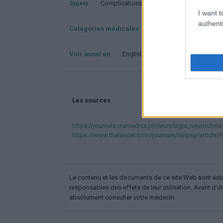
Sujets
Complications-covid-19
Covid-19
I want t
authenti
Catégories médicales
Neurologie
Neurolog
Voir aussi en
english
español
deutsch
Les sources
https://journals.viamedica.pl/neurologia_neurochiru
https://www.thelancet.com/journals/lanpsy/article/P
Le contenu et les documents de ce site Web sont éducat
responsables des effets de leur utilisation. Avant d'ut
absolument consulter votre médecin.