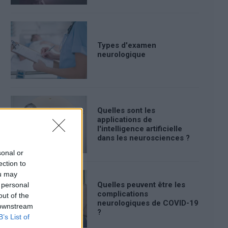
Types d'examen
neurologique
Quelles sont les
applications de
l'intelligence artificielle
dans les neurosciences ?
sonal or
ection to
ou may
Quelles peuvent être les
 personal
complications
out of the
neurologiques de COVID-19
 downstream
?
B’s List of