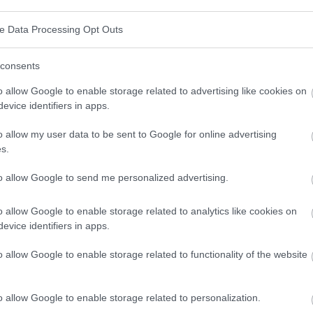
nt été mentionnés.
ve Data Processing Opt Outs
COVID-19
sont déjà connues, le monde n'apprendra
consents
res conséquences - plus lointaines - de la maladie.
o allow Google to enable storage related to advertising like cookies on
ent la peine de prendre des mesures pour réduire le
evice identifiers in apps.
iation sociale, le port de masques dans les lieux
o allow my user data to be sent to Google for online advertising
-19
sont des outils essentiels dans la lutte contre le
s.
to allow Google to send me personalized advertising.
o allow Google to enable storage related to analytics like cookies on
 Partagez-le sur Facebook!
evice identifiers in apps.
o allow Google to enable storage related to functionality of the website
ormé ? Suivez-nous sur
G
o
o
g
l
e
News
o allow Google to enable storage related to personalization.