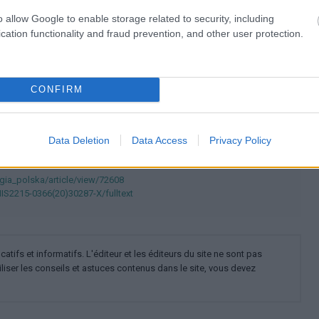
Sars-cov-2
o allow Google to enable storage related to security, including
cation functionality and fraud prevention, and other user protection.
ie - générale
Troubles mentaux et du comportement
polskim
CONFIRM
Data Deletion
Data Access
Privacy Policy
rgia_polska/article/view/72608
IIS2215-0366(20)30287-X/fulltext
ifs et informatifs. L'éditeur et les éditeurs du site ne sont pas
iliser les conseils et astuces contenus dans le site, vous devez