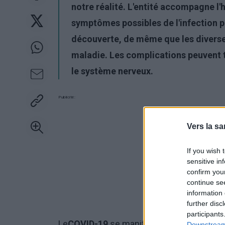
notre réalité
. L'entité accompagne l'
symptômes possibles de l'infection 
découverte, de même que les diverses
maladie. Les complications peuvent 
le
système nerveux
.
Publicité:
Vers la sa
If you wish 
sensitive in
confirm you
continue se
information 
further disc
participants
Le
COVID-19
se manifeste de différentes m
Downstream 