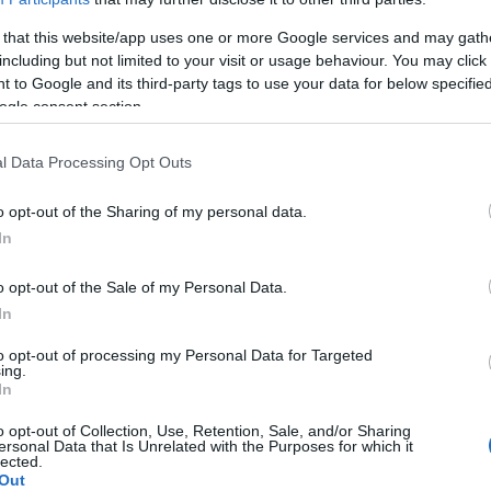
s on sait aujourd'hui que des diarrhées et des
 that this website/app uses one or more Google services and may gath
including but not limited to your visit or usage behaviour. You may click 
 survenir. Les
complications
possibles
du COVID-
 to Google and its third-party tags to use your data for below specifi
nerveux, sont encore à l'étude.
ogle consent section.
de l'infection par le virus
SRAS-CoV-2
est toujours
l Data Processing Opt Outs
 chercheurs sont déjà disponibles. Dans une étude
o opt-out of the Sharing of my personal data.
 observé qu'au cours de l'évolution du
COVID-19
, les
In
 tels qu'une sensation de fatigue, une baisse
o opt-out of the Sale of my Personal Data.
e faiblesse musculaire. Des troubles de la
In
cérébraux d'étiologies diverses ont également été
to opt-out of processing my Personal Data for Targeted
ing.
In
anniques a également mis en évidence le lien entre le
o opt-out of Collection, Use, Retention, Sale, and/or Sharing
ersonal Data that Is Unrelated with the Purposes for which it
érébraux. Cependant, d'autres problèmes rencontrés
lected.
Out
 troubles de la conscience, des psychoses soudaines