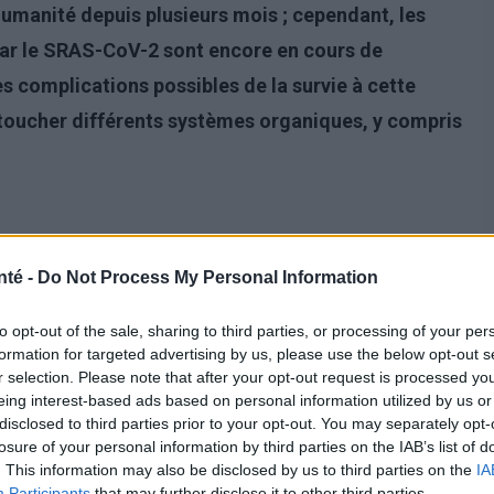
humanité depuis plusieurs mois ; cependant, les
par le SRAS-CoV-2 sont encore en cours de
 complications possibles de la survie à cette
toucher différents systèmes organiques, y compris
nté -
Do Not Process My Personal Information
to opt-out of the sale, sharing to third parties, or processing of your per
formation for targeted advertising by us, please use the below opt-out s
r selection. Please note that after your opt-out request is processed y
eing interest-based ads based on personal information utilized by us or
disclosed to third parties prior to your opt-out. You may separately opt-
losure of your personal information by third parties on the IAB’s list of
. This information may also be disclosed by us to third parties on the
IA
anières - initialement, des troubles du goût et de
Participants
that may further disclose it to other third parties.