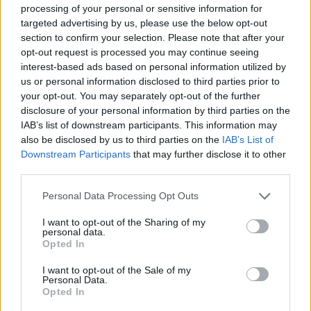
processing of your personal or sensitive information for
moyenne. Il s'agit d'un conduit délicat ; lorsqu'il ne
targeted advertising by us, please use the below opt-out
section to confirm your selection. Please note that after your
fonctionne plus correctement, il y a un
risque de
opt-out request is processed you may continue seeing
développer une inflammation et d'autres
interest-based ads based on personal information utilized by
us or personal information disclosed to third parties prior to
dysfonctionnements
. Les symptômes les plus
your opt-out. You may separately opt-out of the further
courants sont les suivants
disclosure of your personal information by third parties on the
IAB’s list of downstream participants. This information may
also be disclosed by us to third parties on the
IAB’s List of
détérioration de l'audition
Downstream Participants
that may further disclose it to other
des douleurs
third parties.
des bourdonnements
Please note that this website/app uses one or more Google
Personal Data Processing Opt Outs
services and may gather and store information including but
sensation de plénitude dans l'oreille
not limited to your visit or usage behaviour. You may click to
I want to opt-out of the Sharing of my
personal data.
troubles de l'équilibre
grant or deny consent to Google and its third-party tags to
Opted In
use your data for below specified purposes in below Google
consent section.
I want to opt-out of the Sale of my
Personal Data.
Lésions dysbariques
Opted In