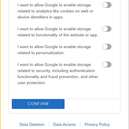
I want to allow Google to enable storage
éviter de dormir pendant l'ascension et
related to analytics like cookies on web or
l'atterrissage
device identifiers in apps.
éviter de prendre l'avion en cas de rhume,
I want to allow Google to enable storage
d'infection des sinus ou du nez
related to functionality of the website or app.
I want to allow Google to enable storage
related to personalization.
Les personnes qui pensent souffrir d'une infection
I want to allow Google to enable storage
de l'oreille ou des sinus
doivent consulter un
related to security, including authentication
spécialiste
. Le médecin peut prescrire un
functionality and fraud prevention, and other
user protection.
antibiotique ou proposer un autre traitement de
soutien.
CONFIRM
Utile? Partagez-le sur Facebook!
Data Deletion
Data Access
Privacy Policy