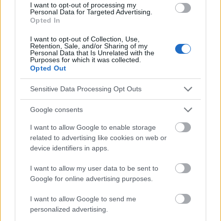
I want to opt-out of processing my
Communément
appelée "oreille d'avion
", cette
Personal Data for Targeted Advertising.
Opted In
affection touche les personnes ayant subi des
I want to opt-out of Collection, Use,
changements d'altitude ou de pression. Elle peut se
Retention, Sale, and/or Sharing of my
Personal Data that Is Unrelated with the
manifester dans une ou deux oreilles et l'intensité
Purposes for which it was collected.
Opted Out
de la douleur varie en fonction de la prédisposition
de la personne touchée. Certaines personnes
Sensitive Data Processing Opt Outs
peuvent également souffrir de
troubles de
l'audition
Google consents
ou de
sons étouffés
.
I want to allow Google to enable storage
related to advertising like cookies on web or
Les experts conseillent les mesures préventives à
device identifiers in apps.
mettre en œuvre pour que la lésion dysbare ne soit
I want to allow my user data to be sent to
pas si grave.
Google for online advertising purposes.
I want to allow Google to send me
bâiller, mâcher du chewing-gum, sucer des
personalized advertising.
bonbons, avaler de la salive