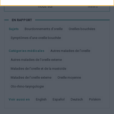
Vous voulez rester informé ? Suivez-
G
o
o
g
l
e
nous sur
News
EN RAPPORT
Sujets
Bourdonnements d'oreille
Oreilles bouchées
Symptômes d'une oreille bouchée
Catégories médicales
Autres maladies de l'oreille
Autres maladies de l'oreille externe
Maladies de l'oreille et de la mastoïde
Maladies de l'oreille externe
Oreille moyenne
Oto-rhino-laryngologie
Voir aussi en
english
español
deutsch
polskim