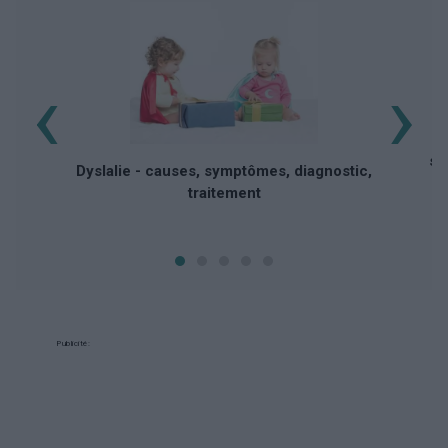
‹
›
A
sy
Dyslalie - causes, symptômes, diagnostic,
traitement
Publicité: