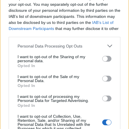
your opt-out. You may separately opt-out of the further
dernière rencontre.
disclosure of your personal information by third parties on the
IAB’s list of downstream participants. This information may
Comment réagissez-vous lorsque vous constatez
also be disclosed by us to third parties on the
IAB’s List of
que votre enfant pense à mettre fin à ses jours ?
Downstream Participants
that may further disclose it to other
third parties.
Tout d'abord, soyez
très attentif
à votre enfant.
Please note that this website/app uses one or more Google
Personal Data Processing Opt Outs
services and may gather and store information including but
Remarquez ce à quoi il est confronté, parlez-lui des
not limited to your visit or usage behaviour. You may click to
I want to opt-out of the Sharing of my
symptômes que vous observez. Pour que l'enfant
personal data.
grant or deny consent to Google and its third-party tags to
Opted In
use your data for below specified purposes in below Google
ne soit pas seul, découvrez ce qu'il vit, assurez-le de
consent section.
I want to opt-out of the Sale of my
votre présence et de votre volonté de l'aider. Tenez
Personal Data.
Opted In
compte de son point de vue. Écoutez-le et ne
I want to opt-out of processing my
minimisez pas ses difficultés, ne les niez pas.
Personal Data for Targeted Advertising.
Opted In
Demandez-lui directement si des
pensées ou des
intentions suicidaires
émergent. Montrez à votre
I want to opt-out of Collection, Use,
Retention, Sale, and/or Sharing of my
Personal Data that Is Unrelated with the
enfant que vous le comprenez. Indiquez-lui des
Purposes for which it was collected.