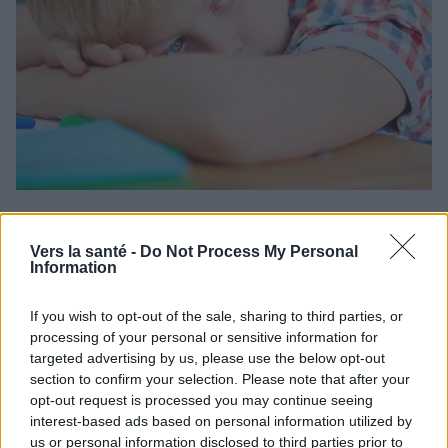
Tentatives de suicide chez les enfants et les adolescents,
photo :
Vers la santé -
Do Not Process My Personal
panthermedia
Information
Les personnes qui pensent à mettre fin à leurs jours
If you wish to opt-out of the sale, sharing to third parties, or
peuvent tenter de dire au revoir à leurs proches,
processing of your personal or sensitive information for
targeted advertising by us, please use the below opt-out
d'écrire des lettres, de régler des affaires en
section to confirm your selection. Please note that after your
opt-out request is processed you may continue seeing
suspens et de les remercier sincèrement pour ce
interest-based ads based on personal information utilized by
qui a été fait pour elles, comme s'il s'agissait d'une
us or personal information disclosed to third parties prior to