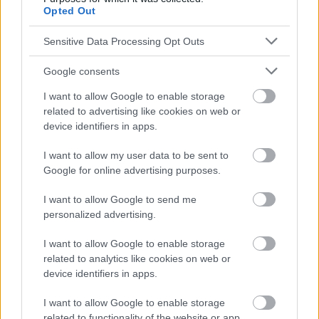
Opted Out
moyens de faire face au problème, suggérez-lui une
visite chez un psychiatre ou un psychothérapeute.
Sensitive Data Processing Opt Outs
Si la vie de l'enfant est en danger, appelez
Google consents
immédiatement les services d'urgence.
I want to allow Google to enable storage
related to advertising like cookies on web or
device identifiers in apps.
I want to allow my user data to be sent to
Google for online advertising purposes.
I want to allow Google to send me
personalized advertising.
I want to allow Google to enable storage
related to analytics like cookies on web or
device identifiers in apps.
I want to allow Google to enable storage
related to functionality of the website or app.