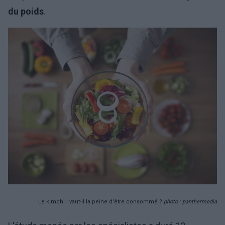
du poids
.
Le kimchi : vaut-il la peine d'être consommé ?
photo : panthermedia