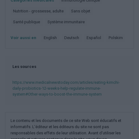
Catégories médicales
Immunologie clinique
Nutrition - grossesse, adulte
Sans objet
Santé publique
Système immunitaire
Voir aussi en
english
deutsch
español
polskim
Les sources
https://www.medicalnewstoday.com/articles/eating-kimchi-
daily-probiotics-12-weeks-help-regulate-immune-
system#Other-ways-to-boost-the-immune-system
Le contenu et les documents de ce site Web sont éducatifs et
informatifs. L'éditeur et les éditeurs du site ne sont pas
responsables des effets de leur utilisation. Avant d'utiliser les