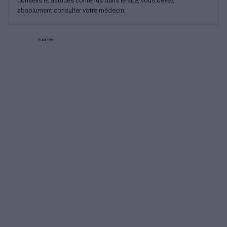
conseils et astuces contenus dans le site, vous devez
absolument consulter votre médecin.
Publicité: