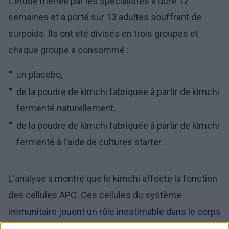
L'étude menée par les spécialistes a duré 12
semaines et a porté sur 13 adultes souffrant de
surpoids. Ils ont été divisés en trois groupes et
chaque groupe a consommé :
un placebo,
de la poudre de kimchi fabriquée à partir de kimchi
fermenté naturellement,
de la poudre de kimchi fabriquée à partir de kimchi
fermenté à l'aide de cultures starter.
L'analyse a montré que le kimchi affecte la fonction
des cellules APC. Ces cellules du système
immunitaire jouent un rôle inestimable dans le corps
humain, car elles capturent les hôtes indésirables