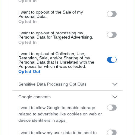
Opted In
plus efficacement les autres cellules immunitaires
use your data for below specified purposes in below Google
consent section.
I want to opt-out of the Sale of my
pour qu'elles agissent.
L'
étude étant de petite taille,
Personal Data.
Opted In
on ne peut pas dire que tout le monde en bénéficiera
de la même manière, mais les résultats sont
I want to opt-out of processing my
Personal Data for Targeted Advertising.
prometteurs et soutiennent l'inclusion d'aliments
Opted In
fermentés tels que le kimchi dans le régime
I want to opt-out of Collection, Use,
Retention, Sale, and/or Sharing of my
alimentaire pour maintenir un système immunitaire
Personal Data that Is Unrelated with the
Purposes for which it was collected.
sain
, a déclaré Michelle Routhenstein, nutritionniste
Opted Out
spécialisée en cardiologie préventive chez Entirely
Sensitive Data Processing Opt Outs
Nourished, qui n'a pas été associée à l'étude.
Google consents
I want to allow Google to enable storage
related to advertising like cookies on web or
device identifiers in apps.
I want to allow my user data to be sent to