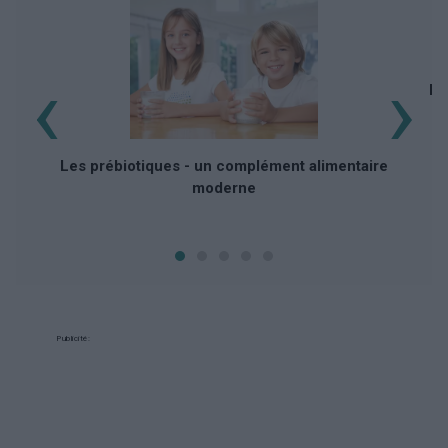
‹
›
Dé
Les prébiotiques - un complément alimentaire
moderne
Publicité: