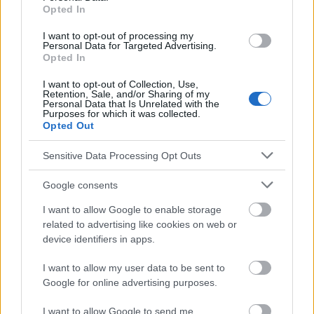
Opted In
I want to opt-out of processing my
Personal Data for Targeted Advertising.
Opted In
I want to opt-out of Collection, Use,
Retention, Sale, and/or Sharing of my
Personal Data that Is Unrelated with the
Purposes for which it was collected.
Opted Out
Insomnie et maladies cardiaques,
photo par panthermedia
Sensitive Data Processing Opt Outs
Comment l'insomnie affecte-t-elle la santé
Google consents
cardiaque ?
I want to allow Google to enable storage
related to advertising like cookies on web or
Selon le Dr Cheng-Han Chen, cardiologue
device identifiers in apps.
interventionnel californien :
I want to allow my user data to be sent to
"L'insomnie est susceptible d'affecter
Google for online advertising purposes.
négativement la santé cardiaque par une
I want to allow Google to send me