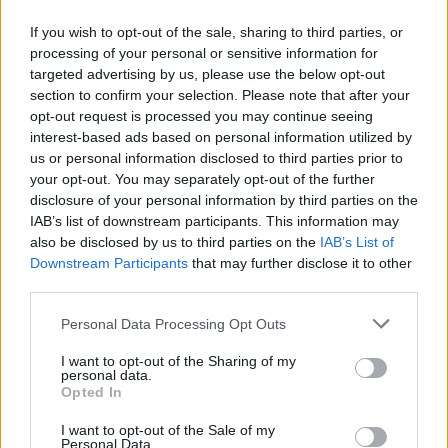
supérieur de 31 %,
If you wish to opt-out of the sale, sharing to third parties, or
processing of your personal or sensitive information for
le risque de décès, quelle qu'en soit la cause, était
targeted advertising by us, please use the below opt-out
supérieur de 14 % à celui des sujets sains.
section to confirm your selection. Please note that after your
opt-out request is processed you may continue seeing
interest-based ads based on personal information utilized by
us or personal information disclosed to third parties prior to
Les chercheurs ont conclu que l'insomnie peut être
your opt-out. You may separately opt-out of the further
si importante parce que le système nerveux
disclosure of your personal information by third parties on the
IAB’s list of downstream participants. This information may
autonome n'est pas modulé et que l'inflammation
also be disclosed by us to third parties on the
IAB’s List of
systémique peut contribuer à la maladie.
Downstream Participants
that may further disclose it to other
third parties.
Please note that this website/app uses one or more Google
Personal Data Processing Opt Outs
services and may gather and store information including but
not limited to your visit or usage behaviour. You may click to
I want to opt-out of the Sharing of my
personal data.
grant or deny consent to Google and its third-party tags to
Opted In
use your data for below specified purposes in below Google
consent section.
I want to opt-out of the Sale of my
Personal Data.