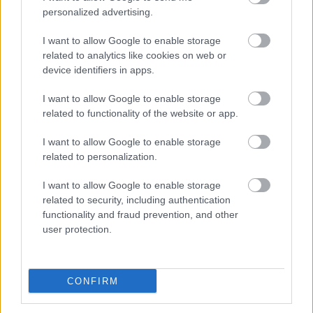
combinaison de mécanismes, tels que
personalized advertising.
l'augmentation de l'activité du système nerveux
I want to allow Google to enable storage
related to analytics like cookies on web or
sympathique, la dysrégulation de l'activité du
device identifiers in apps.
système nerveux autonome et l'augmentation de
I want to allow Google to enable storage
l'inflammation systémique.
related to functionality of the website or app.
L'insomnie s'accompagne souvent d'apnée
I want to allow Google to enable storage
obstructive du sommeil, un facteur de risque
related to personalization.
connu de maladie cardiovasculaire.
I want to allow Google to enable storage
L'insomnie peut favoriser l'hypertension, un autre
related to security, including authentication
functionality and fraud prevention, and other
facteur de risque de maladie cardiovasculaire".
user protection.
Comment assurer une bonne nuit de sommeil ?
CONFIRM
L'
hygiène du sommeil
est extrêmement