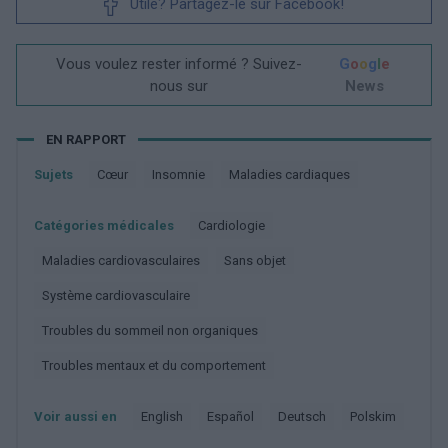
Utile? Partagez-le sur Facebook!
Vous voulez rester informé ? Suivez-
G
o
o
g
l
e
nous sur
News
EN RAPPORT
Sujets
Cœur
Insomnie
Maladies cardiaques
Catégories médicales
Cardiologie
Maladies cardiovasculaires
Sans objet
Système cardiovasculaire
Troubles du sommeil non organiques
Troubles mentaux et du comportement
Voir aussi en
english
español
deutsch
polskim