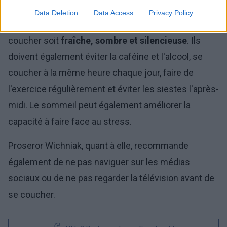
importante. Selon le Dr Chen, les patients souffrant
Data Deletion
Data Access
Privacy Policy
d'insomnie doivent veiller à ce que leur chambre à
coucher soit
fraîche, sombre et silencieuse
. Ils
doivent également éviter la caféine et l'alcool, se
coucher à la même heure chaque jour, faire de
l'exercice régulièrement et éviter les siestes l'après-
midi. Le sommeil peut également améliorer la
capacité à faire face au stress.
Proseror Wichniak, quant à elle, recommande
également de ne pas naviguer sur les médias
sociaux ou de ne pas regarder la télévision avant de
se coucher.