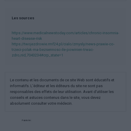
Les sources
https://www.medicalnewstoday.com/articles/chronic-insomnia-
heart-disease-risk
https://twojezdrowie.rmf24.pl/cialo/zmysly/news-prawie-co-
trzeci-polak-ma-bezsennosc-ile-powinien-trwac-
zdro,nId,7043234#crp_state=1
Le contenu et les documents de ce site Web sont éducatifs et
informatifs. L'éditeur et les éditeurs du site ne sont pas
responsables des effets de leur utilisation. Avant d'utiliser les
conseils et astuces contenus dans le site, vous devez
absolument consulter votre médecin.
Publicité: