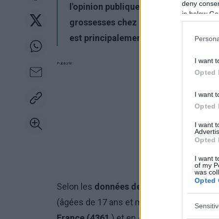
deny consent
l'opinion publique. Toutefois, les st
in below Go
grossesses chez les adolescentes di
est principalement due à une meille
Persona
I want t
Publicité:
Opted 
I want t
Opted 
I want 
Advertis
Opted 
I want t
of my P
was col
Opted 
Selon les
données de 2017
, le plus gra
(âgées de 17 ans et moins) a été enregis
Sensiti
France (4361
) et en
Allemagne (4152
). 