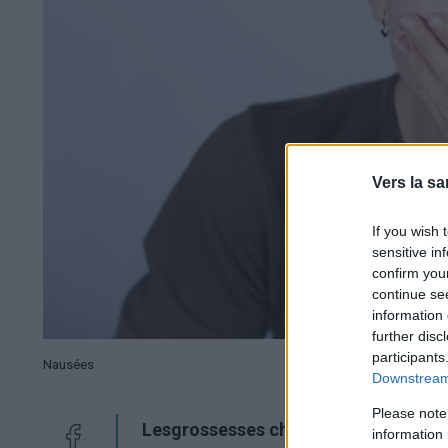
Vers la sa
If you wish 
sensitive in
confirm you
continue se
information 
further disc
participants
Nausées
Downstream 
Please note
Les
grossesses
chez les adolescente
information 