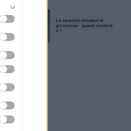
Le surpoids pendant la
grossesse - quand survient-
il ?
Publicité: