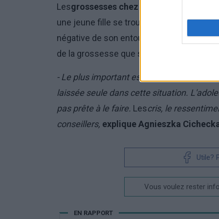
Les
grossesses chez les adolescentes
so
une jeune fille se trouve dans une telle situa
négative de son entourage, qui peut avoi
de la grossesse que sur la santé mentale
- Le plus important est que la jeune femm
laissée seule dans cette situation. L'adoles
pas prête à le faire.
Les
cris, le ressentim
conseillers,
explique Agnieszka Cichecka
Utile?
Vous voulez rester inf
EN RAPPORT