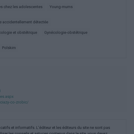
es chez les adolescentes
Young-mums
e accidentellement détectée
cologie et obstétrique
Gynécologie-obstétrique
polskim
1
les.aspx
ciazy-co-zrobic/
ifs et informatifs. L'éditeur et les éditeurs du site ne sont pas
iliser les conseils et astuces contenus dans le site, vous devez