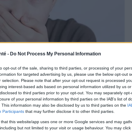
nté -
Do Not Process My Personal Information
to opt-out of the sale, sharing to third parties, or processing of your per
formation for targeted advertising by us, please use the below opt-out s
r selection. Please note that after your opt-out request is processed y
eing interest-based ads based on personal information utilized by us or
disclosed to third parties prior to your opt-out. You may separately opt-
shutterstock
losure of your personal information by third parties on the IAB’s list of
. This information may also be disclosed by us to third parties on the
IA
Participants
that may further disclose it to other third parties.
 that this website/app uses one or more Google services and may gath
s sont un phénomène très controversé dans
including but not limited to your visit or usage behaviour. You may click 