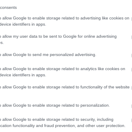
consents
o allow Google to enable storage related to advertising like cookies on
ntral des statistiques, les
adolescentes tombent de
evice identifiers in apps.
020
,
7116
filles âgées de 15 à 19 ans
ont donné
o allow my user data to be sent to Google for online advertising
adolescentes
âgées de 14 ans et moins
sont
s.
e total de grossesses en Pologne s'élevait à
356
to allow Google to send me personalized advertising.
O de
2016
font état de plus de
11 000 grossesses
o allow Google to enable storage related to analytics like cookies on
evice identifiers in apps.
une prise de conscience croissante des difficultés de
o allow Google to enable storage related to functionality of the website
ception. Invariablement, le nombre de
grossesses
nnellement à l'âge. Une explication logique peut
o allow Google to enable storage related to personalization.
 des études montrent que les
filles âgées de 18 et 19
o allow Google to enable storage related to security, including
ère
.
cation functionality and fraud prevention, and other user protection.