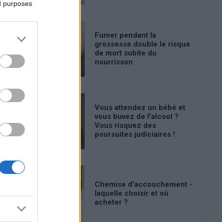
ed purposes
Fumer pendant la
grossesse double le risque
de mort subite du
nourrisson
Vous attendez un bébé et
vous buvez de l'alcool ?
Vous risquez des
poursuites judiciaires !
Chemise d'accouchement -
laquelle choisir et où
acheter ?