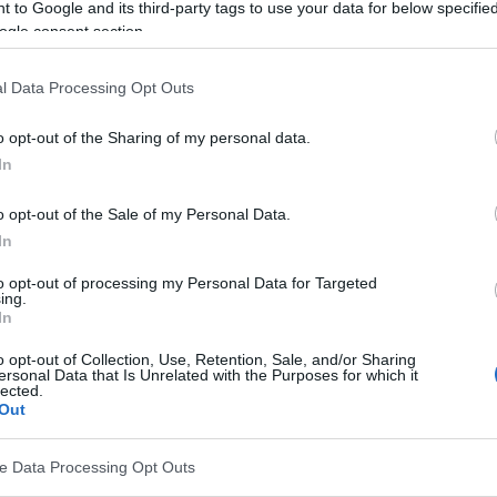
 to Google and its third-party tags to use your data for below specifi
atistiques montrent que le pourcentage de
ogle consent section.
minue lentement d'année en année. Cette évolution
ure connaissance des moyens de contraception.
l Data Processing Opt Outs
o opt-out of the Sharing of my personal data.
In
o opt-out of the Sale of my Personal Data.
In
to opt-out of processing my Personal Data for Targeted
ing.
In
o opt-out of Collection, Use, Retention, Sale, and/or Sharing
ersonal Data that Is Unrelated with the Purposes for which it
lected.
Out
nd nombre de naissances chez les mères adolescentes
tré
en Roumanie (9154
), au Royaume-Uni (
5360
), en
ve Data Processing Opt Outs
La
Pologne a enregistré 2318 naissances
, ce qui la