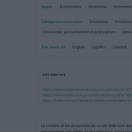
Sujets
Adolescents
Grossesse
Grossess
Catégories médicales
Grossesse
Grossess
Grossesse, accouchement et post-partum
Gyné
Voir aussi en
english
español
deutsch
Les sources
https://www.medicalnewstoday.com/articles/32723
https://demografia.stat.gov.pl/BazaDemografia/Tab
https://hellomama.pl/starsze-dziecko/nastolatka-w-
Le contenu et les documents de ce site Web sont éducat
responsables des effets de leur utilisation. Avant d'ut