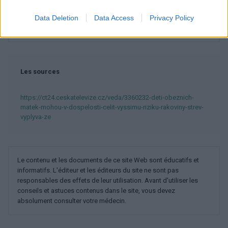
Data Deletion
Data Access
Privacy Policy
Voir aussi en
english
español
deutsch
polskim
Les sources
https://ct24.ceskatelevize.cz/veda/3360232-deti-obeznich-
matek-mohou-v-dospelosti-celit-vyssimu-riziku-rakoviny-strev-
vyplyva-ze
Le contenu et les documents de ce site Web sont éducatifs et
informatifs. L'éditeur et les éditeurs du site ne sont pas
responsables des effets de leur utilisation. Avant d'utiliser les
conseils et astuces contenus dans le site, vous devez
absolument consulter votre médecin.