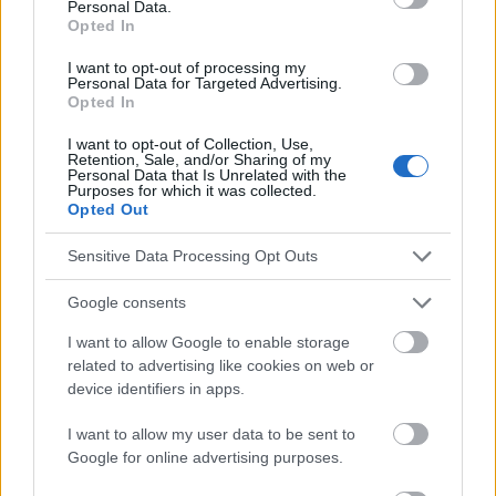
Personal Data.
Opted In
Les auteurs ont utilisé des données sur plus de 18
I want to opt-out of processing my
000 paires mère-enfant, recueillies dans une base
Personal Data for Targeted Advertising.
Opted In
de données de l'Institut de santé publique d'Oakland,
I want to opt-out of Collection, Use,
en Californie. L'objectif était de déterminer si
Retention, Sale, and/or Sharing of my
Personal Data that Is Unrelated with the
l'obésité maternelle, une prise de poids excessive
Purposes for which it was collected.
Opted Out
pendant la grossesse ou un poids élevé à la
naissance pouvaient être associés à un risque
Sensitive Data Processing Opt Outs
accru de
cancer colorectal
à l'âge adulte.
Google consents
Le principal avantage de cette étude est sa durée :
I want to allow Google to enable storage
related to advertising like cookies on web or
les données ont été collectées pendant des
device identifiers in apps.
décennies. À partir des dossiers médicaux, les
I want to allow my user data to be sent to
auteurs de l'étude ont obtenu des informations
Google for online advertising purposes.
détaillées sur les maladies diagnostiquées, les