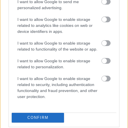
I want to allow Google to send me
examens et les médicaments prescrits, depuis les
personalized advertising.
six mois précédant la grossesse jusqu'à
I want to allow Google to enable storage
l'accouchement.
related to analytics like cookies on web or
device identifiers in apps.
I want to allow Google to enable storage
Utile? Partagez-le sur Facebook!
related to functionality of the website or app.
Vous voulez rester informé ? Suivez-
G
o
o
g
l
e
I want to allow Google to enable storage
related to personalization.
nous sur
News
I want to allow Google to enable storage
EN RAPPORT
related to security, including authentication
functionality and fraud prevention, and other
Sujets
Cancer colorectal
Cancer du colon
user protection.
Obesity-pregnant-women
Catégories médicales
Circulaire
Circulaire
CONFIRM
Gros intestin
Néoplasme malin du côlon