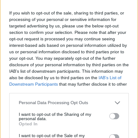
d'environ 60 % d'ici 2030, pour atteindre plus de 2,2
If you wish to opt-out of the sale, sharing to third parties, or
millions de nouveaux diagnostics et 1,1 million de
processing of your personal or sensitive information for
décès.
targeted advertising by us, please use the below opt-out
section to confirm your selection. Please note that after your
opt-out request is processed you may continue seeing
Le phénomène de ce que l'on appelle la
interest-based ads based on personal information utilized by
programmation fœtale a fait l'objet de nombreux
us or personal information disclosed to third parties prior to
your opt-out. You may separately opt-out of the further
débats parmi les scientifiques ces dernières
disclosure of your personal information by third parties on the
années. Le développement de l'enfant dans l'utérus
IAB’s list of downstream participants. This information may
also be disclosed by us to third parties on the
IAB’s List of
peut avoir un impact majeur sur un certain nombre
Downstream Participants
that may further disclose it to other
de maladies à l'âge adulte, en particulier certaines
third parties.
maladies cardiovasculaires et le diabète. Une
Please note that this website/app uses one or more Google
Personal Data Processing Opt Outs
services and may gather and store information including but
nouvelle étude ajoute le
cancer du côlon
à la liste
not limited to your visit or usage behaviour. You may click to
I want to opt-out of the Sharing of my
personal data.
de ces risques si la mère est obèse.
grant or deny consent to Google and its third-party tags to
Opted In
use your data for below specified purposes in below Google
consent section.
Comment l'étude a-t-elle fonctionné ?
I want to opt-out of the Sale of my