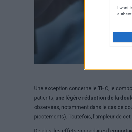
I want t
authenti
Une exception concerne le THC, le compos
patients,
une légère réduction de la doul
observées, notamment dans le cas de doul
picotements). Toutefois, l'ampleur de cet e
De plus, les effets secondaires l'emportai