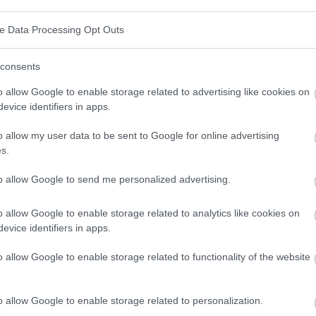
samment de preuves pour confirmer sans équivoque
ve Data Processing Opt Outs
de la douleur.
consents
o allow Google to enable storage related to advertising like cookies on
evice identifiers in apps.
o allow my user data to be sent to Google for online advertising
s.
to allow Google to send me personalized advertising.
o allow Google to enable storage related to analytics like cookies on
evice identifiers in apps.
o allow Google to enable storage related to functionality of the website
o allow Google to enable storage related to personalization.