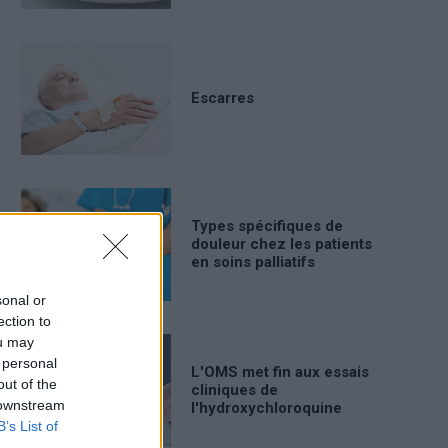
Escarres
Types spécifiques de
douleur chez les patients
en soins palliatifs
sonal or
ection to
ou may
 personal
L'OMS met fin aux essais
out of the
cliniques de
 downstream
l'hydroxychloroquine
B’s List of