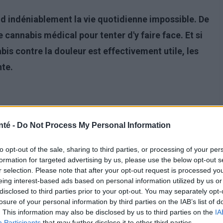
d indéniablement la vie quotidienne impossible. De
 cannabis médical pour tenter d'y faire face. Et si
is contre la douleur est effectivement utile, les
nte.
nté -
Do Not Process My Personal Information
to opt-out of the sale, sharing to third parties, or processing of your per
formation for targeted advertising by us, please use the below opt-out s
r selection. Please note that after your opt-out request is processed y
eing interest-based ads based on personal information utilized by us or
disclosed to third parties prior to your opt-out. You may separately opt-
losure of your personal information by third parties on the IAB’s list of
. This information may also be disclosed by us to third parties on the
IA
duit la douleur, des chercheurs américains ont analysé
Participants
that may further disclose it to other third parties.