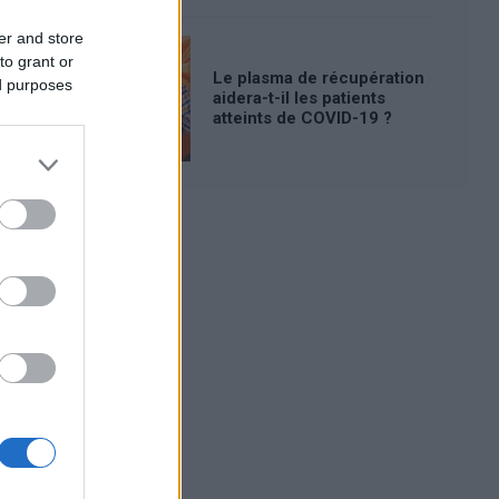
er and store
to grant or
Le plasma de récupération
ed purposes
aidera-t-il les patients
atteints de COVID-19 ?
Publicité: