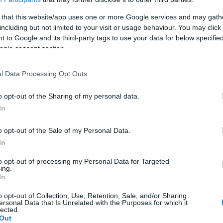
entes. Leur analyse suggère que
l'effet placebo
 that this website/app uses one or more Google services and may gath
s du cannabis sur le soulagement de la douleur.
including but not limited to your visit or usage behaviour. You may click 
 to Google and its third-party tags to use your data for below specifi
ogle consent section.
u cannabis
-
comment s'est
l Data Processing Opt Outs
o opt-out of the Sharing of my personal data.
ce University ont évalué :
In
 uniquement,
o opt-out of the Sale of my Personal Data.
rs en THC différentes,
In
le (comprimés, sprays) et appliqué sur la peau.
to opt-out of processing my Personal Data for Targeted
ing.
In
aiment la douleur
?
Quels sont les
o opt-out of Collection, Use, Retention, Sale, and/or Sharing
ersonal Data that Is Unrelated with the Purposes for which it
lected.
Out