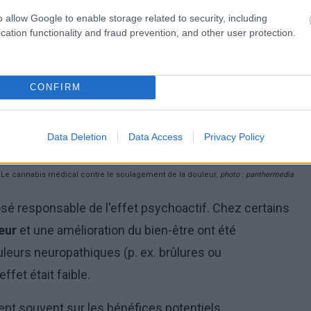
o allow Google to enable storage related to security, including
cation functionality and fraud prevention, and other user protection.
CONFIRM
Data Deletion
Data Access
Privacy Policy
Le cannabis médical contre le soulagement de la douleur,
photo : panthermedia
é responsable de l'effet psychoactif. Chez certains
eur
et une amélioration du bien-être ont été
eurs neuropathiques (p. ex. brûlures ou
ffet était faible.
ent souvent sur les bénéfices potentiels.