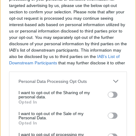
targeted advertising by us, please use the below opt-out
des purines.
section to confirm your selection. Please note that after your
opt-out request is processed you may continue seeing
Symptômes, diagnostic et
interest-based ads based on personal information utilized by
us or personal information disclosed to third parties prior to
traitement de la maladie
your opt-out. You may separately opt-out of the further
disclosure of your personal information by third parties on the
IAB’s list of downstream participants. This information may
Les symptômes apparaissent vers l'âge de 3 à 6
also be disclosed by us to third parties on the
IAB’s List of
mois. Les premiers symptômes sont des
urines
Downstream Participants
that may further disclose it to other
third parties.
orangées contenant des cristaux
ressemblant à du
Please note that this website/app uses one or more Google
Personal Data Processing Opt Outs
sable. Au fur et à mesure que la maladie progresse,
services and may gather and store information including but
des
dysfonctionnements cognitifs
(problèmes de
not limited to your visit or usage behaviour. You may click to
I want to opt-out of the Sharing of my
personal data.
grant or deny consent to Google and its third-party tags to
mémoire, incapacité à se concentrer), une
Opted In
use your data for below specified purposes in below Google
déficience intellectuelle
, un
comportement
consent section.
I want to opt-out of the Sale of my
Personal Data.
déviant
, des
troubles neurologiques
(retard de
Opted In
développement, augmentation de la tension
I want to opt-out of processing my