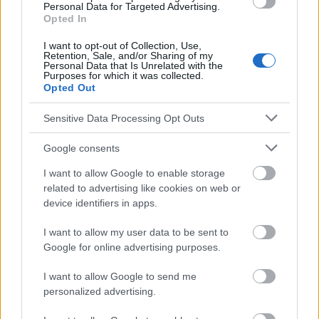
Personal Data for Targeted Advertising.
corporelle, épilepsie, dystonie et mouvements
Opted In
involontaires) apparaissent.
I want to opt-out of Collection, Use,
Retention, Sale, and/or Sharing of my
Le diagnostic de la maladie est possible après un
Personal Data that Is Unrelated with the
Purposes for which it was collected.
Opted Out
certain nombre de tests, y compris des tests
génétiques. Le traitement repose sur un régime
Sensitive Data Processing Opt Outs
pauvre en purine, ou régime goutteux, et un
Google consents
traitement à l'allopurinol. L'allopurinol permet de
I want to allow Google to enable storage
réguler la concentration d'acide urique et d'arrêter le
related to advertising like cookies on web or
développement des troubles neurologiques. La
device identifiers in apps.
maladie étant incurable, le patient doit prendre des
I want to allow my user data to be sent to
Google for online advertising purposes.
médicaments jusqu'à la fin de sa vie. La rééducation
et la physiothérapie sont également importantes
I want to allow Google to send me
personalized advertising.
pour maintenir les fonctions.