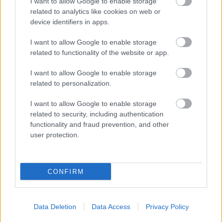
I want to allow Google to enable storage
related to analytics like cookies on web or
Utile? Partagez-le sur Facebook!
device identifiers in apps.
I want to allow Google to enable storage
Vous voulez rester informé ? Suivez-
G
o
o
g
l
e
related to functionality of the website or app.
nous sur
News
I want to allow Google to enable storage
related to personalization.
EN RAPPORT
Sujets
Hprt
Purines
Régime pauvre en purine
I want to allow Google to enable storage
related to security, including authentication
Syndrome de lescha-nyhana
functionality and fraud prevention, and other
user protection.
Catégories médicales
Cardiologie
Voir aussi en
english
español
deutsch
polskim
CONFIRM
Data Deletion
Data Access
Privacy Policy
Les sources