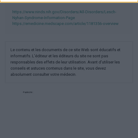
https://www.ninds.nih.gov/Disorders/All-Disorders/Lesch-
Nyhan-Syndrome-Information-Page
https://emedicine.medscape.com/article/1181356-overview
Le contenu et les documents de ce site Web sont éducatifs et
informatifs. L'éditeur et les éditeurs du site ne sont pas
responsables des effets de leur utilisation. Avant d'utiliser les
conseils et astuces contenus dans le site, vous devez
absolument consulter votre médecin.
Publicité: