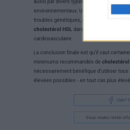
aussi par divers types de prédispositions 
environnementaux. Une étude datant de 201
troubles génétiques, des patients avaien
cholestérol HDL
dans leur sang - il s'est
cardiovasculaire.
La conclusion finale est qu'il vaut certain
minimums recommandés de
cholestéro
nécessairement bénéfique d'utiliser tous 
élevées possibles - en tout cas plus élev
Utile?
Vous voulez rester inf