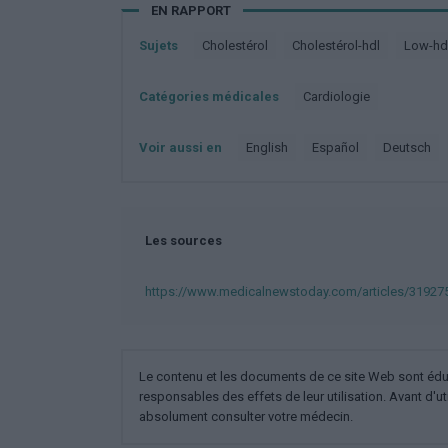
EN RAPPORT
Sujets
Cholestérol
Cholestérol-hdl
Low-hd
Catégories médicales
Cardiologie
Voir aussi en
english
español
deutsch
Les sources
https://www.medicalnewstoday.com/articles/31927
Le contenu et les documents de ce site Web sont éducat
responsables des effets de leur utilisation. Avant d'ut
absolument consulter votre médecin.