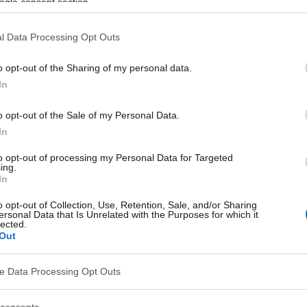
ogle consent section.
 la santé. Un excès de cholestérol HDL peut-il donc
l Data Processing Opt Outs
o opt-out of the Sharing of my personal data.
In
o opt-out of the Sale of my Personal Data.
In
to opt-out of processing my Personal Data for Targeted
ing.
In
o opt-out of Collection, Use, Retention, Sale, and/or Sharing
ersonal Data that Is Unrelated with the Purposes for which it
lected.
Out
 lorsqu'un patient subit un
test de
cholestérol, on
e de cholestérol dans le sang et la concentration de
ve Data Processing Opt Outs
tion
HDL
. Les patients peuvent être particulièrement