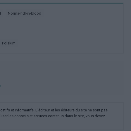
l
Norma-hdl-in-blood
polskim
5
ifs et informatifs. L'éditeur et les éditeurs du site ne sont pas
iliser les conseils et astuces contenus dans le site, vous devez