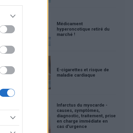
Médicament
hyperoncotique retiré du
marché !
E-cigarettes et risque de
maladie cardiaque
Infarctus du myocarde -
causes, symptômes,
diagnostic, traitement, prise
en charge immédiate en
cas d'urgence