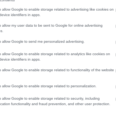
consents
 souvent souligné que de nombreuses personnes ont...
o allow Google to enable storage related to advertising like cookies on
evice identifiers in apps.
 minimum de 40 mg/dl chez les hommes et un
o allow my user data to be sent to Google for online advertising
n que cela puisse paraître surprenant, la fraction
s.
 important - elle influence le métabolisme du
to allow Google to send me personalized advertising.
t son transport vers le foie), sans compter que le
HDL
o allow Google to enable storage related to analytics like cookies on
ou anticoagulants. Le cholestérol de la fraction
HDL
evice identifiers in apps.
tioxydant.
o allow Google to enable storage related to functionality of the website
 dans la vie, la relation entre la santé et la
as évidente : il n'est pas nécessairement vrai que
o allow Google to enable storage related to personalization.
 plus elle devrait être en bonne santé. En effet, les
o allow Google to enable storage related to security, including
ent suggèrent que la façon dont le
cholestérol
HDL
cation functionality and fraud prevention, and other user protection.
eulement par sa concentration dans le sang, mais