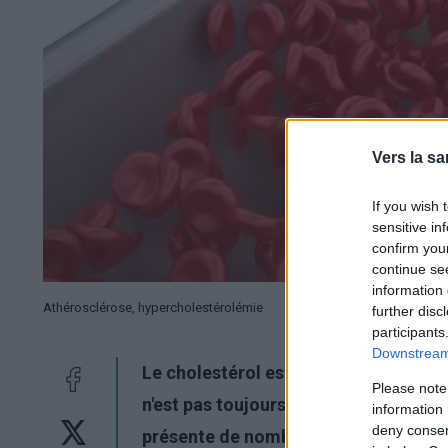
Vers la sa
If you wish 
sensitive in
confirm you
continue se
information 
Athérosclérose, hypercholestérolémie
further disc
participants
Downstream 
Le cholestérol est généralement ass
Please note
n'est pas toujours le
cas. L'exception 
information 
deny consent
présente
de nombreux avantages pou