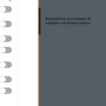
Rhumatisme psoriasique et
maladies cardiovasculaires
Publicité: