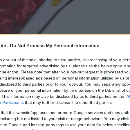
nté -
Do Not Process My Personal Information
to opt-out of the sale, sharing to third parties, or processing of your per
formation for targeted advertising by us, please use the below opt-out s
r selection. Please note that after your opt-out request is processed y
eing interest-based ads based on personal information utilized by us or
PantherMedia
disclosed to third parties prior to your opt-out. You may separately opt-
losure of your personal information by third parties on the IAB’s list of
. This information may also be disclosed by us to third parties on the
IA
Participants
that may further disclose it to other third parties.
ocié à un
excès préjudiciable à la santé
, mais ce
 that this website/app uses one or more Google services and may gath
est le cholestérol dans la fraction HDL, qui
including but not limited to your visit or usage behaviour. You may click 
 to Google and its third-party tags to use your data for below specifi
r la santé
. Toutefois, un adage bien connu dit que