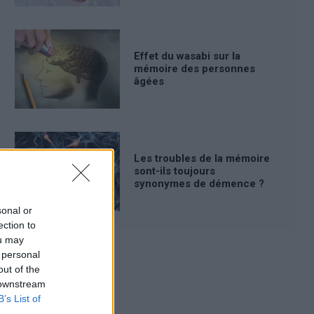
Effet du wasabi sur la
mémoire des personnes
âgées
Les troubles de la mémoire
sont-ils toujours
synonymes de démence ?
sonal or
ection to
ou may
 personal
out of the
Publicité:
 downstream
B’s List of