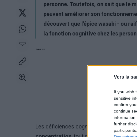
personne. Toutefois, on sait que le
peuvent améliorer son fonctionnemen
découvert que l'épice wasabi - ou rai
la fonction cognitive chez les perso
Publicité:
Vers la sa
If you wish 
sensitive in
confirm you
continue se
information 
further disc
Les déficiences cognitives typiques com
participants
concentration
, tout dysfonctionnement 
Downstream 