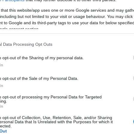
térieures ont montré qu'un certain nombre de
 that this website/app uses one or more Google services and may gath
including but not limited to your visit or usage behaviour. You may click 
, peuvent aider les gens à protéger leur santé en
 to Google and its third-party tags to use your data for below specifi
ntation saine
.
ogle consent section.
issons gras, les œufs ou le chou frisé, ont un effet
l Data Processing Opt Outs
ertaines épices, comme le curcuma, la cannelle, le
o opt-out of the Sharing of my personal data.
effet similaire. Une étude récente a montré que
le
In
if sur le cerveau.
o opt-out of the Sale of my Personal Data.
In
to opt-out of processing my Personal Data for Targeted
ing.
In
o opt-out of Collection, Use, Retention, Sale, and/or Sharing
ersonal Data that Is Unrelated with the Purposes for which it
lected.
Out