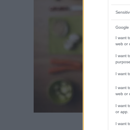
Sensiti
Google 
I want t
web or d
I want t
purpose
I want 
I want t
web or d
I want t
or app.
I want t