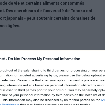
 mode de vie et certains aliments consommés
t. Des chercheurs de l'université de Tohoku ont
fort japonais - peut soutenir certains domaines de
nnes âgées.
nté -
Do Not Process My Personal Information
to opt-out of the sale, sharing to third parties, or processing of your per
formation for targeted advertising by us, please use the below opt-out s
r selection. Please note that after your opt-out request is processed y
eing interest-based ads based on personal information utilized by us or
disclosed to third parties prior to your opt-out. You may separately opt-
losure of your personal information by third parties on the IAB’s list of
prennent les
problèmes de mémoire et de
. This information may also be disclosed by us to third parties on the
IA
dans les processus de pensée ou les impressions
Participants
that may further disclose it to other third parties.