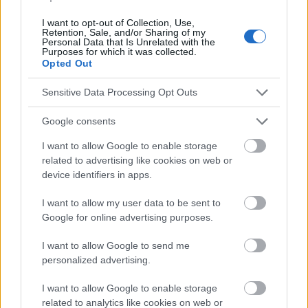
dépression postnatale PDSS, le questionnaire de
I want to opt-out of Collection, Use,
dépression de Beck BDI et les questions de
Retention, Sale, and/or Sharing of my
Personal Data that Is Unrelated with the
Whooley [5]. Selon des
études de dépistage
Purposes for which it was collected.
Opted Out
menées dans 56 pays, le
taux
global
de dépression
Sensitive Data Processing Opt Outs
postnatale
chez les femmes est de 18 % [6].
Google consents
Cependant, un groupe de chercheurs polonais a
I want to allow Google to enable storage
montré que la
DPN
a une relation modérée avec le
related to advertising like cookies on web or
style d'attachement et dépend de nombreux
device identifiers in apps.
facteurs, des méthodes de diagnostic et du
I want to allow my user data to be sent to
moment de la mesure, et que les femmes peuvent
Google for online advertising purposes.
toujours créer de bonnes conditions pour le
I want to allow Google to send me
développement et les soins de leur enfant [7]. Quelle
personalized advertising.
est donc l'importance d'un
diagnostic
rapide
de la
I want to allow Google to enable storage
related to analytics like cookies on web or
DPN
dans le cadre du
dépistage
? Une
dépression