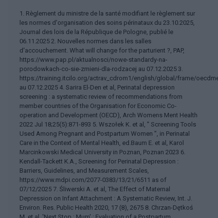
1. Règlement du ministre de la santé modifiant le règlement sur
les normes d'organisation des soins périnataux du 23.10.2025,
Journal des lois de la République de Pologne, publié le
06.11.2025 2. Nouvelles normes dans les salles
d'accouchement. What will change for the parturient ?, PAP,
https://www.pap.pl/aktualnosci/nowe-standardy-na-
porodowkach-co-sie-zmieni-dla-rodzacej au 07.12.2025 3.
https://training.itcilo.org/actrav_cdrom1/english/global/frame/oecdm
au 07.12.2025 4. Sarira El-Den et al, Perinatal depression
screening : a systematic review of recommendations from
member countries of the Organisation for Economic Co-
operation and Development (OECD), Arch Womens Ment Health
2022 Jul 18;25(5):871-893 5. Wszołek K. et al, " Screening Tools
Used Among Pregnant and Postpartum Women ", in Perinatal
Care in the Context of Mental Health, ed.Baum E. et al, Karol
Marcinkowski Medical University in Poznan, Poznan 2023 6.
Kendall-Tackett K.A., Screening for Perinatal Depression :
Barriers, Guidelines, and Measurement Scales,
https://www.mdpi.com/2077-0383/13/21/6511 as of
07/12/2025 7. Śliwerski A. et al, The Effect of Maternal
Depression on Infant Attachment : A Systematic Review, Int. J.
Environ. Res. Public Health 2020, 17 (8), 2675 8. Chrzan-Dętkoś
M. et al, 'Next Stop : Mum' : Evaluation of a Postpartum