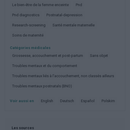
Le bien-être de la femme enceinte
Pnd
Pnd diagnostics
Postnatal-depression
Research-screening
Santé mentale maternelle
Soins de maternité
Catégories médicales
Grossesse, accouchement et post-partum
Sans objet
Troubles mentaux et du comportement
Troubles mentaux liés à l'accouchement, non classés ailleurs
Troubles mentaux postnatals (BNO)
Voir aussi en
english
deutsch
español
polskim
Les sources