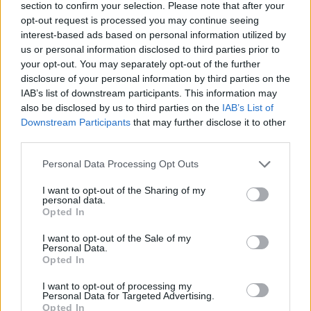
section to confirm your selection. Please note that after your
Dépression postnatale,
photo : panthermedia
opt-out request is processed you may continue seeing
interest-based ads based on personal information utilized by
Importance de l'identification
us or personal information disclosed to third parties prior to
your opt-out. You may separately opt-out of the further
précoce des troubles mentaux
disclosure of your personal information by third parties on the
IAB’s list of downstream participants. This information may
De nombreux États membres de l'Organisation de
also be disclosed by us to third parties on the
IAB’s List of
Downstream Participants
that may further disclose it to other
coopération et de développement économiques
third parties.
(OCDE), dont la Pologne [3], recommandent le
Please note that this website/app uses one or more Google
Personal Data Processing Opt Outs
dépistage
de la
dépression
postnatale
(DPN)
[4].
services and may gather and store information including but
not limited to your visit or usage behaviour. You may click to
I want to opt-out of the Sharing of my
personal data.
grant or deny consent to Google and its third-party tags to
En Pologne, dans la pratique clinique, le test le plus
Opted In
use your data for below specified purposes in below Google
couramment utilisé est le suivant : L'échelle de
consent section.
I want to opt-out of the Sale of my
Personal Data.
dépression postnatale d'Édimbourg EPDS et le
Opted In
questionnaire sur la santé du patient PHQ-9, ainsi
I want to opt-out of processing my
que le questionnaire d'évaluation du risque de
Personal Data for Targeted Advertising.
Opted In