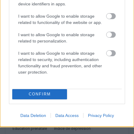
device identifiers in apps.
périnatale
non traitée peut persister jusqu'à deux
I want to allow Google to enable storage
ans, augmente le risque de pensées suicidaires,
related to functionality of the website or app.
favorise les naissances prématurées et peut
I want to allow Google to enable storage
affecter négativement le développement
related to personalization.
émotionnel de l'enfant [8].
I want to allow Google to enable storage
related to security, including authentication
functionality and fraud prevention, and other
Utile? Partagez-le sur Facebook!
user protection.
Vous voulez rester informé ? Suivez-
G
o
o
g
l
e
nous sur
News
CONFIRM
EN RAPPORT
Data Deletion
Data Access
Privacy Policy
Sujets
Contact peau à peau
Dépression périnatale
éducation prénatale
Indice de dépression