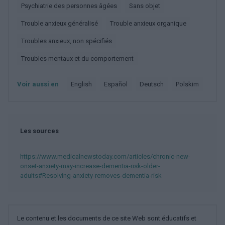
Psychiatrie des personnes âgées
Sans objet
Trouble anxieux généralisé
Trouble anxieux organique
Troubles anxieux, non spécifiés
Troubles mentaux et du comportement
Voir aussi en
english
español
deutsch
polskim
Les sources
https://www.medicalnewstoday.com/articles/chronic-new-
onset-anxiety-may-increase-dementia-risk-older-
adults#Resolving-anxiety-removes-dementia-risk
Le contenu et les documents de ce site Web sont éducatifs et