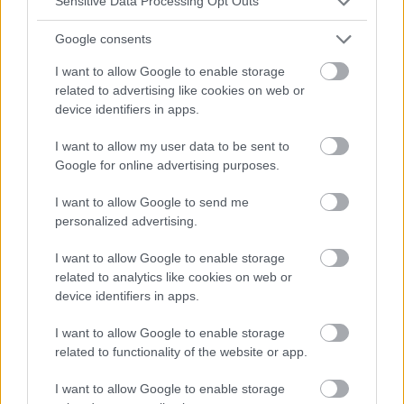
Sensitive Data Processing Opt Outs
CATÉGORIE
TROUBLES ANXIEUX
Google consents
I want to allow Google to enable storage
related to advertising like cookies on web or
device identifiers in apps.
‹
›
M
I want to allow my user data to be sent to
Google for online advertising purposes.
I want to allow Google to send me
Névrose hypocondriaque - causes, symptômes,
personalized advertising.
diagnostic, traitement
I want to allow Google to enable storage
related to analytics like cookies on web or
device identifiers in apps.
I want to allow Google to enable storage
related to functionality of the website or app.
Publicité:
I want to allow Google to enable storage