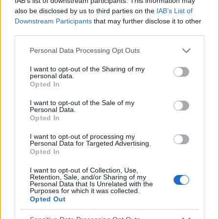
IAB’s list of downstream participants. This information may
also be disclosed by us to third parties on the
IAB’s List of
Downstream Participants
that may further disclose it to other
third parties.
Please note that this website/app uses one or more Google
Personal Data Processing Opt Outs
services and may gather and store information including but
not limited to your visit or usage behaviour. You may click to
I want to opt-out of the Sharing of my
personal data.
grant or deny consent to Google and its third-party tags to
Opted In
use your data for below specified purposes in below Google
consent section.
I want to opt-out of the Sale of my
Personal Data.
Opted In
I want to opt-out of processing my
Personal Data for Targeted Advertising.
Opted In
I want to opt-out of Collection, Use,
Retention, Sale, and/or Sharing of my
Personal Data that Is Unrelated with the
Purposes for which it was collected.
Opted Out
NOUS RECOMMANDONS LES CONTENUS DE LA