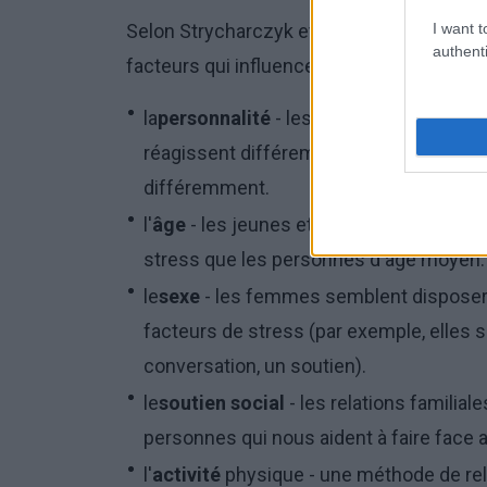
I want t
Selon Strycharczyk et Clough ("Mental resi
authenti
facteurs qui influencent notre réponse et 
la
personnalité
- les personnes dont la 
réagissent différemment et celles dont
différemment.
l'
âge
- les jeunes et les personnes âgée
stress que les personnes d'âge moyen. B
le
sexe
- les femmes semblent disposer
facteurs de stress (par exemple, elles s
conversation, un soutien).
le
soutien social
- les relations familial
personnes qui nous aident à faire face 
l'
activité
physique - une méthode de rel