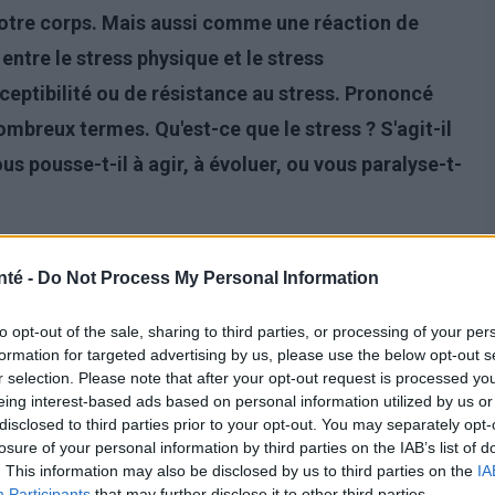
notre corps. Mais aussi comme une réaction de
 entre le stress physique et le stress
ceptibilité ou de résistance au stress. Prononcé
ombreux termes. Qu'est-ce que le stress ? S'agit-il
us pousse-t-il à agir, à évoluer, ou vous paralyse-t-
nté -
Do Not Process My Personal Information
to opt-out of the sale, sharing to third parties, or processing of your per
formation for targeted advertising by us, please use the below opt-out s
r selection. Please note that after your opt-out request is processed y
eing interest-based ads based on personal information utilized by us or
disclosed to third parties prior to your opt-out. You may separately opt-
losure of your personal information by third parties on the IAB’s list of
. This information may also be disclosed by us to third parties on the
IA
Participants
that may further disclose it to other third parties.