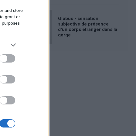
er and store
to grant or
Globus - sensation
ed purposes
subjective de présence
d'un corps étranger dans la
gorge
Publicité: