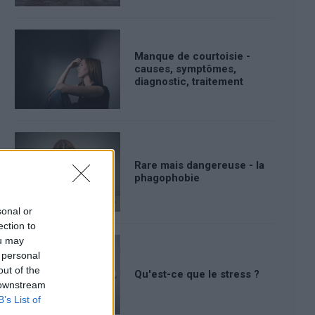
Manque de courtoisie -
causes, symptômes,
diagnostic, traitement
Rare mais dangereuse - la
phagophobie
sonal or
ection to
ou may
 personal
out of the
Qu'est-ce que le stress ?
 downstream
B’s List of