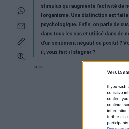
stimulus qui augmente l'activité de 
l'organisme. Une distinction est faite
psychologique. Enfin, on parle de sus
dans tous les cas et utilisé dans de n
d'un sentiment négatif ou positif ? Vo
il, vous fait-il stagner ?
Publicité:
Vers la sa
If you wish 
sensitive in
confirm you
continue se
information 
further disc
participants
Downstream 