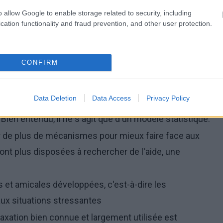
o allow Google to enable storage related to security, including
lience. Strategies and tool for development"), les
cation functionality and fraud prevention, and other user protection.
le niveau de stress ressenti sont les suivants :
construction mentale émotionnelle est plus faible
CONFIRM
 la composante mentale est plus forte réagissent
Data Deletion
Data Access
Privacy Policy
s ont tendance à mieux faire face aux facteurs de
ien entendu, il ne s'agit que d'un modèle statistique.
 de plus de mécanismes pour mieux faire face aux
ont plus disposées à rechercher de l'aide, une
es et amicales développées, c'est-à-dire les
aux situations stressantes
axation bien connue et largement utilisée est