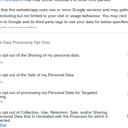
 that this website/app uses one or more Google services and may gath
including but not limited to your visit or usage behaviour. You may click 
 to Google and its third-party tags to use your data for below specifi
ogle consent section.
tressé ? Symptômes physiques d'une réaction de
l Data Processing Opt Outs
du stress
o opt-out of the Sharing of my personal data.
dité mentale
In
chodépresseur ?
o opt-out of the Sale of my Personal Data.
In
énéral
to opt-out of processing my Personal Data for Targeted
ing.
In
 se heurte aux premières difficultés, car le
o opt-out of Collection, Use, Retention, Sale, and/or Sharing
ersonal Data that Is Unrelated with the Purposes for which it
r les médecins et les psychologues. Il n'est donc pas
lected.
Out
éremment par les spécialistes essentiellement dans le