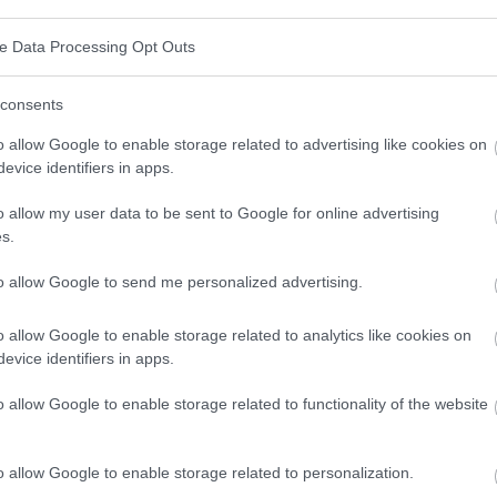
fféremment par ceux qui s'occupent, entre autres,
ve Data Processing Opt Outs
 relations sociales ou de la formation de la
sera toute menace de perturbation de l'homéostasie
consents
 de l'organisme, qui nécessite des mesures
o allow Google to enable storage related to advertising like cookies on
evice identifiers in apps.
us équilibré possible. Par exemple : une température
le peut provoquer une augmentation de la température
o allow my user data to be sent to Google for online advertising
s.
tion de mécanismes qui provoquent, entre autres, la
oit évacué à l'extérieur par la sueur. Les facteurs de
to allow Google to send me personalized advertising.
 physiques, chimiques ou des maladies.
o allow Google to enable storage related to analytics like cookies on
evice identifiers in apps.
comme une relation dynamique entre les capacités
é au stress, résistance mentale) et la situation à
o allow Google to enable storage related to functionality of the website
ne réponse physique et/ou mentale spécifique. Le
o allow Google to enable storage related to personalization.
la personnalité et des caractéristiques personnelles.